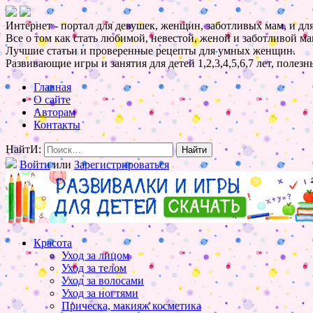
Интернет - портал для девушек, женщин, заботливых мам, и для
Все о том как стать любимой, невестой, женой и заботливой ма
Лучшие статьи и проверенные рецепты для умных женщин.
Развивающие игры и занятия для детей 1,2,3,4,5,6,7 лет, полез
Главная
О сайте
Авторам
Контакты
НайтИ:
Войти
или
Зарегистрироваться
Красота
Уход за лицом
Уход за телом
Уход за волосами
Уход за ногтями
Прическа, макияж косметика