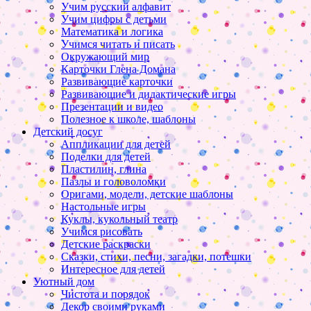
Учим русский алфавит
Учим цифры с детьми
Математика и логика
Учимся читать и писать
Окружающий мир
Карточки Глена Домана
Развивающие карточки
Развивающие и дидактические игры
Презентации и видео
Полезное к школе, шаблоны
Детский досуг
Аппликации для детей
Поделки для детей
Пластилин, глина
Пазлы и головоломки
Оригами, модели, детские шаблоны
Настольные игры
Куклы, кукольный театр
Учимся рисовать
Детские раскраски
Сказки, стихи, песни, загадки, потешки
Интересное для детей
Уютный дом
Чистота и порядок
Декор своими руками