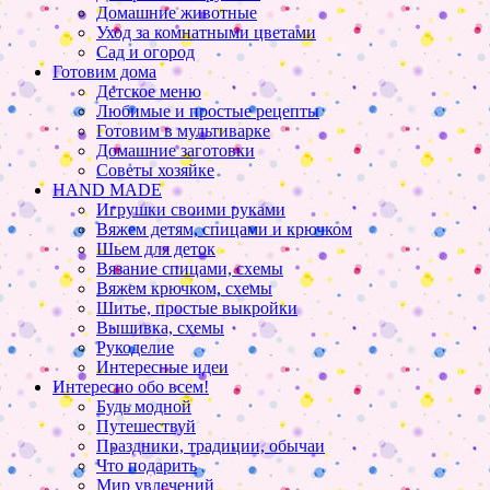
Домашние животные
Уход за комнатными цветами
Сад и огород
Готовим дома
Детское меню
Любимые и простые рецепты
Готовим в мультиварке
Домашние заготовки
Советы хозяйке
HAND MADE
Игрушки своими руками
Вяжем детям, спицами и крючком
Шьем для деток
Вязание спицами, схемы
Вяжем крючком, схемы
Шитье, простые выкройки
Вышивка, схемы
Рукоделие
Интересные идеи
Интересно обо всем!
Будь модной
Путешествуй
Праздники, традиции, обычаи
Что подарить
Мир увлечений