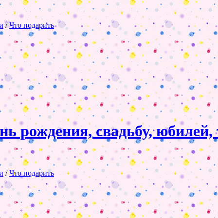
и
/
Что подарить
ень рождения, свадьбу, юбиле
и
/
Что подарить