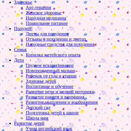
Здоровье
Арт-терапия
Женское здоровье
Народная медицина
Правильное питание
Похудей!
Диеты для похудения
Отзывы о похудении и диетах
Народные средства для похудения
Семья
Копилка жетейского опыта
Дети
Грудное вскармливание
Новорожденный малыш
Ребенок от года и старше
Здоровье детей
Воспитание и обучение
Развитие речи и мелкой моторики
Развитие памяти и внимания
Развитие мышления и воображения
Детский сад
Подготовка детей к школе
Школа мам
Развитие детей
Учим английский язык