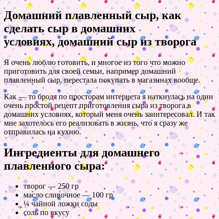
Домашний плавленный сыр, как
сделать сыр в домашних
условиях, домашний сыр из творога
Я очень люблю готовить, и многое из того что можно
приготовить для своей семьи, например домашний
плавленный сыр, перестала покупать в магазинах вообще.
Как — то бродя по просторам интернета я наткнулась на один
очень простой рецепт приготовления сыра из творога в
домашних условиях, который меня очень заинтересовал. И так
мне захотелось его реализовать в жизнь, что я сразу же
отправилась на кухню.
Ингредиенты для домашнего
плавленного сыра:
творог — 250 гр
масло сливочное — 100 гр
¼ чайной ложки соды
соль по вкусу