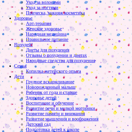
Уход за волосами
Уход за ногтями
Прическа, макияж косметика
Здоровье
Арт-терапия
Женское здоровье
Народная медицина
Правильное питание
Похудей!
Диеты для похудения
Отзывы о похудении и диетах
Народные средства для похудения
Семья
Копилка жетейского опыта
Дети
Грудное вскармливание
Новорожденный малыш
Ребенок от года и старше
Здоровье детей
Воспитание и обучение
Развитие речи и мелкой моторики
Развитие памяти и внимания
Развитие мышления и воображения
Детский сад
Подготовка детей к школе