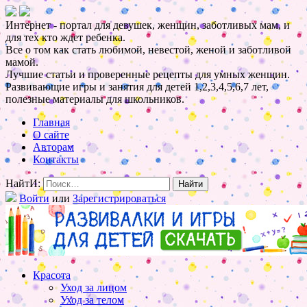
Интернет - портал для девушек, женщин, заботливых мам, и
для тех кто ждет ребенка.
Все о том как стать любимой, невестой, женой и заботливой
мамой.
Лучшие статьи и проверенные рецепты для умных женщин.
Развивающие игры и занятия для детей 1,2,3,4,5,6,7 лет,
полезные материалы для школьников.
Главная
О сайте
Авторам
Контакты
НайтИ:
Войти
или
Зарегистрироваться
Красота
Уход за лицом
Уход за телом