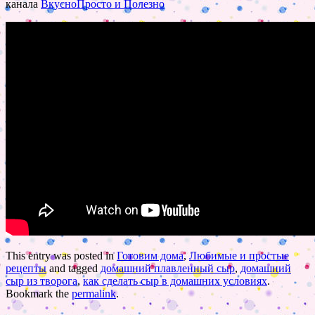
канала
ВкусноПросто и Полезно
This entry was posted in
Готовим дома
,
Любимые и простые
рецепты
and tagged
домашний плавленный сыр
,
домашний
сыр из творога
,
как сделать сыр в домашних условиях
.
Bookmark the
permalink
.