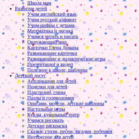
Школа мам
Развитие детей
Учим английский язык
Учим русский алфавит
Учим цифры с детьми
Математика и логика
Учимся читать и писать
Окружающий мир
Карточки Глена Домана
Развивающие карточки
Развивающие и дидактические игры
Презентации и видео
Полезное к школе, шаблоны
Детский досуг
Аппликации для детей
Поделки для детей
Пластилин, глина
Пазлы и головоломки
Оригами, модели, детские шаблоны
Настольные игры
Куклы, кукольный театр
Учимся рисовать
Детские раскраски
Сказки, стихи, песни, загадки, потешки
Интересное для детей