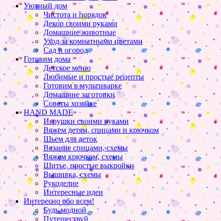
Уютный дом
Чистота и порядок
Декор своими руками
Домашние животные
Уход за комнатными цветами
Сад и огород
Готовим дома
Детское меню
Любимые и простые рецепты
Готовим в мультиварке
Домашние заготовки
Советы хозяйке
HAND MADE
Игрушки своими руками
Вяжем детям, спицами и крючком
Шьем для деток
Вязание спицами, схемы
Вяжем крючком, схемы
Шитье, простые выкройки
Вышивка, схемы
Рукоделие
Интересные идеи
Интересно обо всем!
Будь модной
Путешествуй