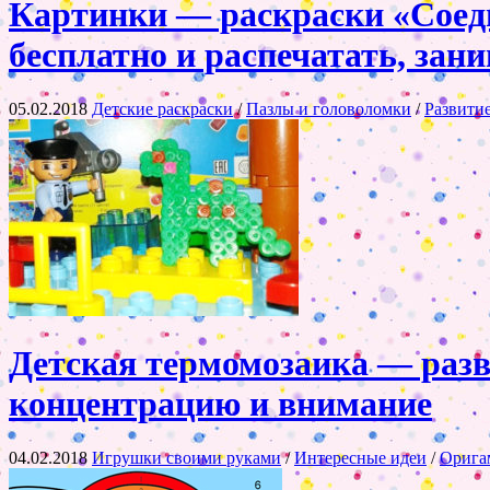
Картинки — раскраски «Соедин
бесплатно и распечатать, зан
05.02.2018
Детские раскраски
/
Пазлы и головоломки
/
Развити
Детская термомозаика — разв
концентрацию и внимание
04.02.2018
Игрушки своими руками
/
Интересные идеи
/
Орига