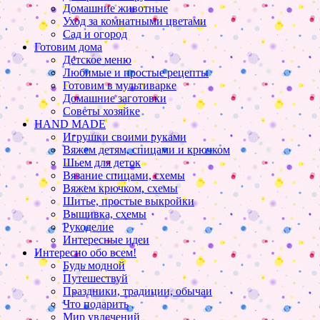
Домашние животные
Уход за комнатными цветами
Сад и огород
Готовим дома
Детское меню
Любимые и простые рецепты
Готовим в мультиварке
Домашние заготовки
Советы хозяйке
HAND MADE
Игрушки своими руками
Вяжем детям, спицами и крючком
Шьем для деток
Вязание спицами, схемы
Вяжем крючком, схемы
Шитье, простые выкройки
Вышивка, схемы
Рукоделие
Интересные идеи
Интересно обо всем!
Будь модной
Путешествуй
Праздники, традиции, обычаи
Что подарить
Мир увлечений