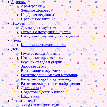
Здоровье
Арт-терапия
Женское здоровье
Народная медицина
Правильное питание
Похудей!
Диеты для похудения
Отзывы о похудении и диетах
Народные средства для похудения
Семья
Копилка жетейского опыта
Дети
Грудное вскармливание
Новорожденный малыш
Ребенок от года и старше
Здоровье детей
Воспитание и обучение
Развитие речи и мелкой моторики
Развитие памяти и внимания
Развитие мышления и воображения
Детский сад
Подготовка детей к школе
Школа мам
Развитие детей
Учим английский язык