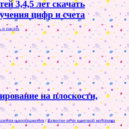
й 3,4,5 лет скачать
учения цифр и счета
 и писать
ирование на плоскости,
шления и воображения
/
Развитие речи и мелкой моторики