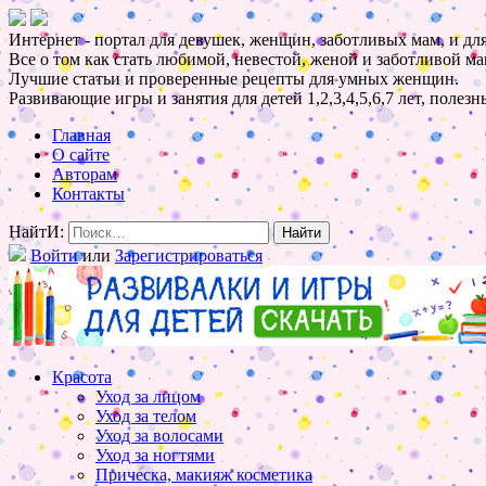
Интернет - портал для девушек, женщин, заботливых мам, и для
Все о том как стать любимой, невестой, женой и заботливой ма
Лучшие статьи и проверенные рецепты для умных женщин.
Развивающие игры и занятия для детей 1,2,3,4,5,6,7 лет, полез
Главная
О сайте
Авторам
Контакты
НайтИ:
Войти
или
Зарегистрироваться
Красота
Уход за лицом
Уход за телом
Уход за волосами
Уход за ногтями
Прическа, макияж косметика