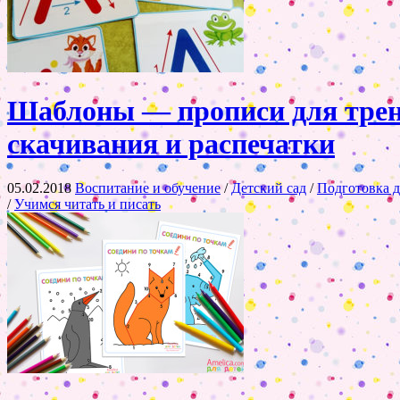
Шаблоны — прописи для трен
скачивания и распечатки
05.02.2018
Воспитание и обучение
/
Детский сад
/
Подготовка д
/
Учимся читать и писать