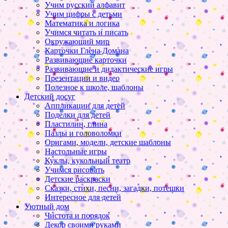
Учим русский алфавит
Учим цифры с детьми
Математика и логика
Учимся читать и писать
Окружающий мир
Карточки Глена Домана
Развивающие карточки
Развивающие и дидактические игры
Презентации и видео
Полезное к школе, шаблоны
Детский досуг
Аппликации для детей
Поделки для детей
Пластилин, глина
Пазлы и головоломки
Оригами, модели, детские шаблоны
Настольные игры
Куклы, кукольный театр
Учимся рисовать
Детские раскраски
Сказки, стихи, песни, загадки, потешки
Интересное для детей
Уютный дом
Чистота и порядок
Декор своими руками