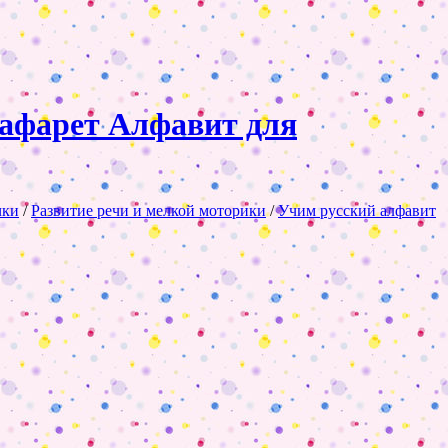
афарет Алфавит для
чки
/
Развитие речи и мелкой моторики
/
Учим русский алфавит