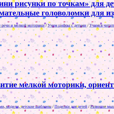
и рисунки по точкам» для дете
имательные головоломки для из
е речи и мелкой моторики
/
Учим цифры с детьми
/
Учимся читать
итие мелкой моторики, ориент
ми, модели, детские шаблоны
/
Поделки для детей
/
Развитие мы