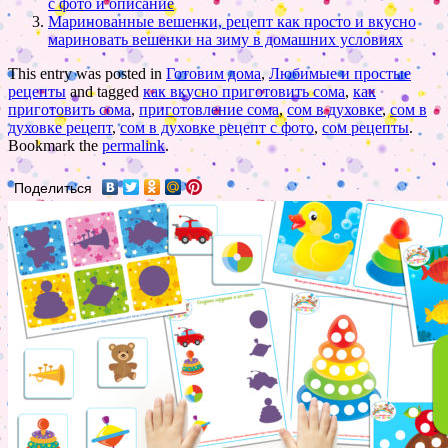
с фото и описание
Маринованные вешенки, рецепт как просто и вкусно
мариновать вешенки на зиму в домашних условиях
This entry was posted in
Готовим дома
,
Любимые и простые
рецепты
and tagged
как вкусно приготовить сома
,
как
приготовить сома
,
приготовление сома
,
сом в духовке
,
сом в
духовке рецепт
,
сом в духовке рецепт с фото
,
сом рецепты
.
Bookmark the
permalink
.
Поделиться