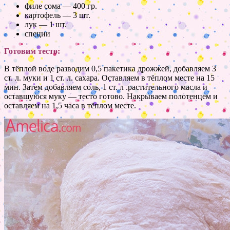
филе сома — 400 гр.
картофель — 3 шт.
лук — 1 шт.
специи
Готовим тесто:
В тёплой воде разводим 0,5 пакетика дрожжей, добавляем 3
ст. л. муки и 1 ст. л. сахара. Оставляем в тёплом месте на 15
мин. Затем добавляем соль, 1 ст. л .растительного масла и
оставшуюся муку — тесто готово. Накрываем полотенцем и
оставляем на 1,5 часа в тёплом месте.