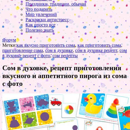
Праздники, традиции, обычаи
Что подарить
Мир увлечений
Раскраски антистресс
Как просто все
Полезно знать
Форум
Метки:
как вкусно приготовить сома
,
как приготовить сома
,
приготовление сома
,
сом в духовке
,
сом в духовке рецепт
,
сом
в духовке рецепт с фото
,
сом рецепты
Сом в духовке, рецепт приготовления
вкусного и аппетитного пирога из сома
с фото