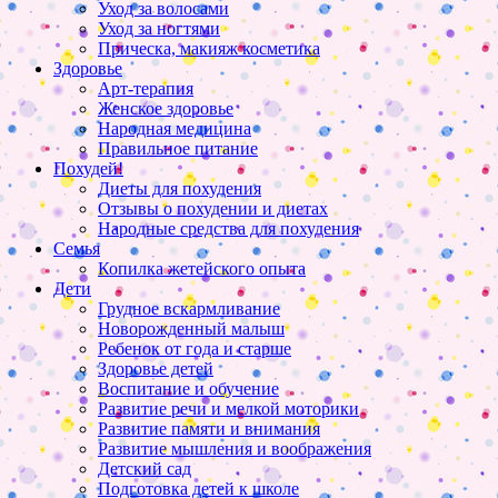
Уход за волосами
Уход за ногтями
Прическа, макияж косметика
Здоровье
Арт-терапия
Женское здоровье
Народная медицина
Правильное питание
Похудей!
Диеты для похудения
Отзывы о похудении и диетах
Народные средства для похудения
Семья
Копилка жетейского опыта
Дети
Грудное вскармливание
Новорожденный малыш
Ребенок от года и старше
Здоровье детей
Воспитание и обучение
Развитие речи и мелкой моторики
Развитие памяти и внимания
Развитие мышления и воображения
Детский сад
Подготовка детей к школе