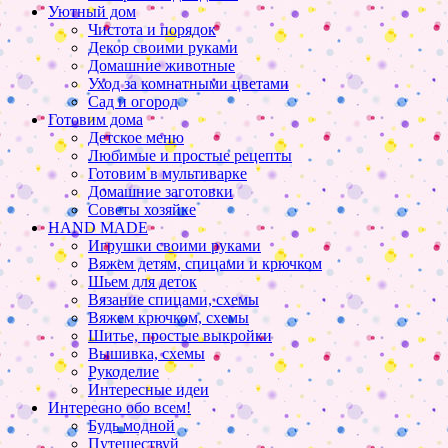
Уютный дом
Чистота и порядок
Декор своими руками
Домашние животные
Уход за комнатными цветами
Сад и огород
Готовим дома
Детское меню
Любимые и простые рецепты
Готовим в мультиварке
Домашние заготовки
Советы хозяйке
HAND MADE
Игрушки своими руками
Вяжем детям, спицами и крючком
Шьем для деток
Вязание спицами, схемы
Вяжем крючком, схемы
Шитье, простые выкройки
Вышивка, схемы
Рукоделие
Интересные идеи
Интересно обо всем!
Будь модной
Путешествуй