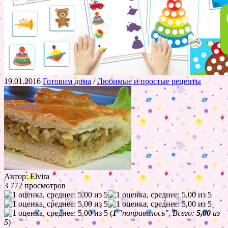
19.01.2016
Готовим дома
/
Любимые и простые рецепты
Автор: Elvira
3 772 просмотров
(
1
"понравилось", Всего:
5,00
из
5
)