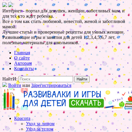
Интернет - портал для девушек, женщин, заботливых мам, и
для тех кто ждет ребенка.
Все о том как стать любимой, невестой, женой и заботливой
мамой.
Лучшие статьи и проверенные рецепты для умных женщин.
Развивающие игры и занятия для детей 1,2,3,4,5,6,7 лет,
полезные материалы для школьников.
Главная
О сайте
Авторам
Контакты
НайтИ:
Войти
или
Зарегистрироваться
Красота
Уход за лицом
Уход за телом