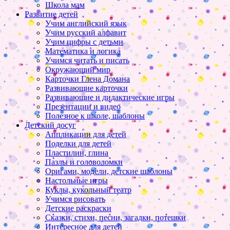
Школа мам
Развитие детей
Учим английский язык
Учим русский алфавит
Учим цифры с детьми
Математика и логика
Учимся читать и писать
Окружающий мир
Карточки Глена Домана
Развивающие карточки
Развивающие и дидактические игры
Презентации и видео
Полезное к школе, шаблоны
Детский досуг
Аппликации для детей
Поделки для детей
Пластилин, глина
Пазлы и головоломки
Оригами, модели, детские шаблоны
Настольные игры
Куклы, кукольный театр
Учимся рисовать
Детские раскраски
Сказки, стихи, песни, загадки, потешки
Интересное для детей