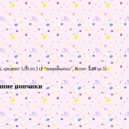
(
1
"понравилось", Всего:
5,00
из 5
)
ашние пончики