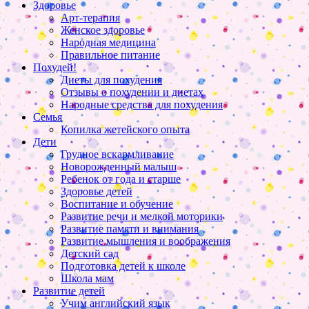
Здоровье
Арт-терапия
Женское здоровье
Народная медицина
Правильное питание
Похудей!
Диеты для похудения
Отзывы о похудении и диетах
Народные средства для похудения
Семья
Копилка жетейского опыта
Дети
Грудное вскармливание
Новорожденный малыш
Ребенок от года и старше
Здоровье детей
Воспитание и обучение
Развитие речи и мелкой моторики
Развитие памяти и внимания
Развитие мышления и воображения
Детский сад
Подготовка детей к школе
Школа мам
Развитие детей
Учим английский язык