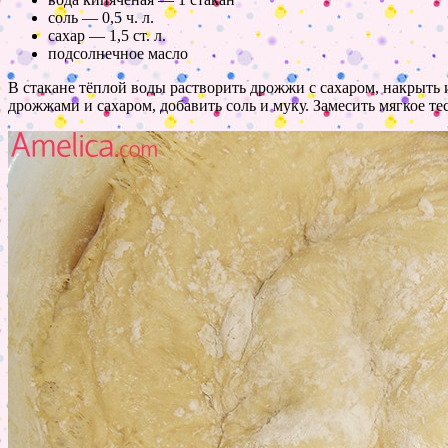
соль — 0,5 ч. л.
сахар — 1,5 ст. л.
подсолнечное масло
В стакане тёплой воды растворить дрожжи с сахаром, накрыть и
дрожжами и сахаром, добавить соль и муку. Замесить мягкое тес