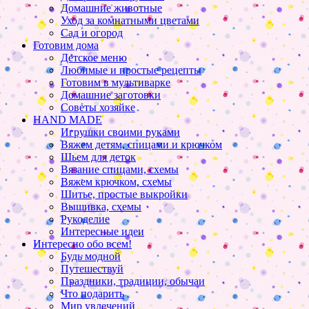
Домашние животные
Уход за комнатными цветами
Сад и огород
Готовим дома
Детское меню
Любимые и простые рецепты
Готовим в мультиварке
Домашние заготовки
Советы хозяйке
HAND MADE
Игрушки своими руками
Вяжем детям, спицами и крючком
Шьем для деток
Вязание спицами, схемы
Вяжем крючком, схемы
Шитье, простые выкройки
Вышивка, схемы
Рукоделие
Интересные идеи
Интересно обо всем!
Будь модной
Путешествуй
Праздники, традиции, обычаи
Что подарить
Мир увлечений