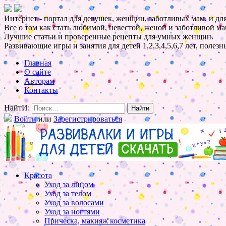
Интернет - портал для девушек, женщин, заботливых мам, и для
Все о том как стать любимой, невестой, женой и заботливой ма
Лучшие статьи и проверенные рецепты для умных женщин.
Развивающие игры и занятия для детей 1,2,3,4,5,6,7 лет, полез
Главная
О сайте
Авторам
Контакты
НайтИ:
Войти
или
Зарегистрироваться
Красота
Уход за лицом
Уход за телом
Уход за волосами
Уход за ногтями
Прическа, макияж косметика