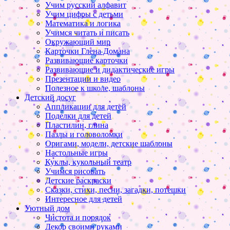
Учим русский алфавит
Учим цифры с детьми
Математика и логика
Учимся читать и писать
Окружающий мир
Карточки Глена Домана
Развивающие карточки
Развивающие и дидактические игры
Презентации и видео
Полезное к школе, шаблоны
Детский досуг
Аппликации для детей
Поделки для детей
Пластилин, глина
Пазлы и головоломки
Оригами, модели, детские шаблоны
Настольные игры
Куклы, кукольный театр
Учимся рисовать
Детские раскраски
Сказки, стихи, песни, загадки, потешки
Интересное для детей
Уютный дом
Чистота и порядок
Декор своими руками