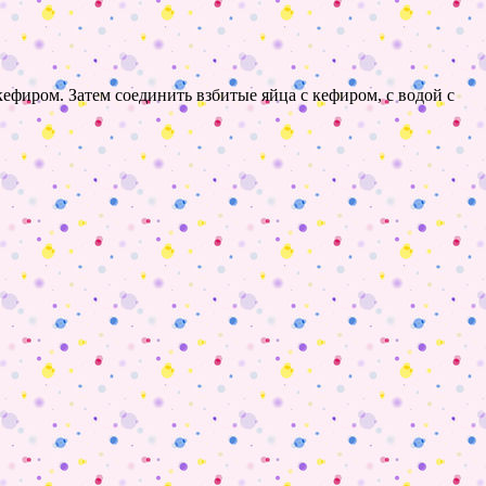
кефиром. Затем соединить взбитые яйца с кефиром, с водой с