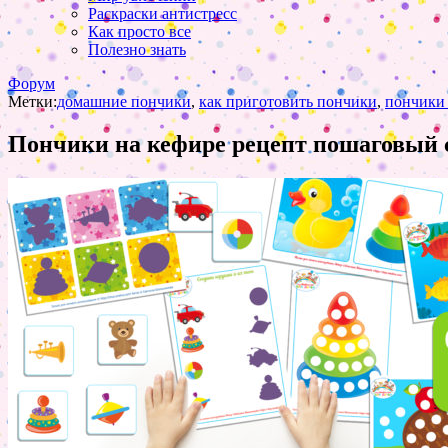
Раскраски антистресс
Как просто все
Полезно знать
Форум
Метки:
домашние пончики
,
как приготовить пончики
,
пончики 
Пончики на кефире рецепт пошаговый 