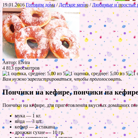
19.01.2016
Готовим дома
/
Детское меню
/
Любимые и простые 
Автор: Elvira
4 813 просмотров
Вам нужно зарегистрироваться, чтобы проголосовать.
Пончики на кефире, пончики на кефире
Пончики на кефире, для приготовления вкусных домашних по
мука — 1 кг.
яйца — 3 шт.
кефир — 2 стакана
дрожжи сухие — 10 гр.
вода кипяченая — 1 стакан