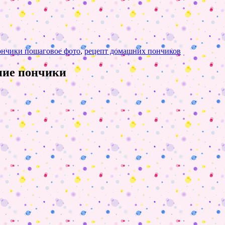
ончики пошаговое фото
,
рецепт домашних пончиков
ние пончики