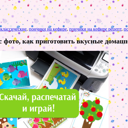
классические
,
пончики на кефире
,
пончики на кефире рецепт
,
п
с фото, как приготовить вкусные домаш