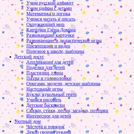
Учим русский алфавит
Учим цифры с детьми
Математика и логика
Учимся читать и писать
Окружающий мир
Карточки Глена Домана
Развивающие карточки
Развивающие и дидактические игры
Презентации и видео
Полезное к школе, шаблоны
Детский досуг
Аппликации для детей
Поделки для детей
Пластилин, глина
Пазлы и головоломки
Оригами, модели, детские шаблоны
Настольные игры
Куклы, кукольный театр
Учимся рисовать
Детские раскраски
Сказки, стихи, песни, загадки, потешки
Интересное для детей
Уютный дом
Чистота и порядок
Декор своими руками