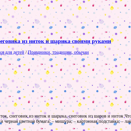
неговика из ниток и шарика своими руками
и для детей
/
Праздники, традиции, обычаи
иток, снеговик из ниток и шарика, снеговик из шаров и ниток Чт
 и черная цветная бумага; – мишура; – картонная подставка; – ла