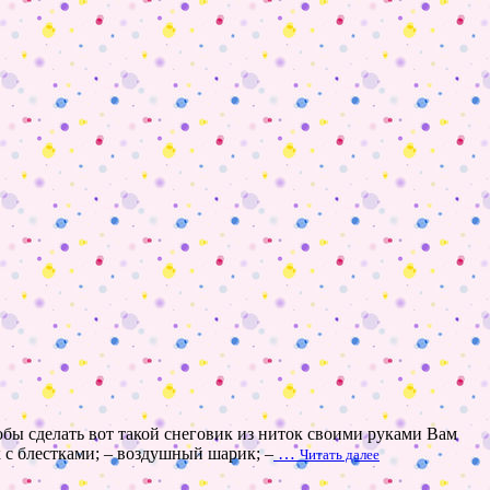
обы сделать вот такой снеговик из ниток своими руками Вам
к с блестками; – воздушный шарик; –
…
Читать далее