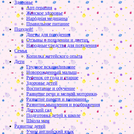
Здоровье
Арт-терапия
Женское здоровье
Народная медицина
Правильное питание
Похудей!
Диеты для похудения
Отзывы о похудении и диетах
Народные средства для похудения
Семья
Копилка жетейского опыта
Дети
Грудное вскармливание
Новорожденный малыш
Ребенок от года и старше
Здоровье детей
Воспитание и обучение
Развитие речи и мелкой моторики
Развитие памяти и внимания
Развитие мышления и воображения
Детский сад
Подготовка детей к школе
Школа мам
Развитие детей
Учим английский язык