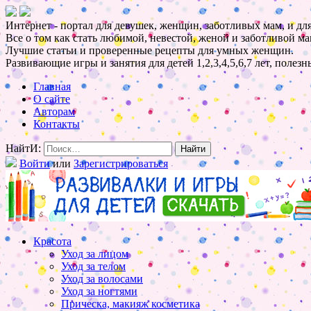
Интернет - портал для девушек, женщин, заботливых мам, и для
Все о том как стать любимой, невестой, женой и заботливой ма
Лучшие статьи и проверенные рецепты для умных женщин.
Развивающие игры и занятия для детей 1,2,3,4,5,6,7 лет, полез
Главная
О сайте
Авторам
Контакты
НайтИ:
Войти
или
Зарегистрироваться
Красота
Уход за лицом
Уход за телом
Уход за волосами
Уход за ногтями
Прическа, макияж косметика