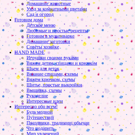
Домашние животные
Уход за комнатными цветами
Сад и огород
Готовим дома
Детское меню
Любимые и простые рецепты
Готовим в мультиварке
Домашние заготовки
Советы хозяйке
HAND MADE
Игрушки своими руками
Вяжем детям, спицами и крючком
Шьем для деток
Вязание спицами, схемы
Вяжем крючком, схемы
Шитье, простые выкройки
Вышивка, схемы
Рукоделие
Интересные идеи
Интересно обо всем!
Будь модной
Путешествуй
Праздники, традиции, обычаи
Что подарить
Мир увлечений