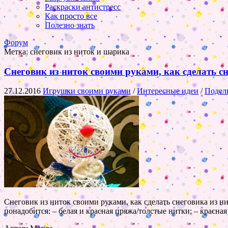
Раскраски антистресс
Как просто все
Полезно знать
Форум
Метка:
снеговик из ниток и шарика
Снеговик из ниток своими руками, как сделать с
27.12.2016
Игрушки своими руками
/
Интересные идеи
/
Поделк
Снеговик из ниток своими руками, как сделать снеговика из н
понадобится: – белая и красная пряжа/толстые нитки; – красная