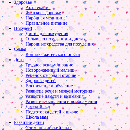
Здоровье
Арт-терапия
Женское здоровье
Народная медицина
Правильное питание
Похудей!
Диеты для похудения
Отзывы о похудении и диетах
Народные средства для похудения
Семья
Копилка жетейского опыта
Дети
Грудное вскармливание
Новорожденный малыш
Ребенок от года и старше
Здоровье детей
Воспитание и обучение
Развитие речи и мелкой моторики
Развитие памяти и внимания
Развитие мышления и воображения
Детский сад
Подготовка детей к школе
Школа мам
Развитие детей
Учим английский язык