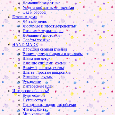
Домашние животные
Уход за комнатными цветами
Сад и огород
Готовим дома
Детское меню
Любимые и простые рецепты
Готовим в мультиварке
Домашние заготовки
Советы хозяйке
HAND MADE
Игрушки своими руками
Вяжем детям, спицами и крючком
Шьем для деток
Вязание спицами, схемы
Вяжем крючком, схемы
Шитье, простые выкройки
Вышивка, схемы
Рукоделие
Интересные идеи
Интересно обо всем!
Будь модной
Путешествуй
Праздники, традиции, обычаи
Что подарить
Мир увлечений