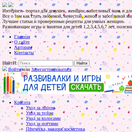
Интернет - портал для девушек, женщин, заботливых мам, и для
Все о том как стать любимой, невестой, женой и заботливой ма
Лучшие статьи и проверенные рецепты для умных женщин.
Развивающие игры и занятия для детей 1,2,3,4,5,6,7 лет, полез
Главная
О сайте
Авторам
Контакты
НайтИ:
Войти
или
Зарегистрироваться
Красота
Уход за лицом
Уход за телом
Уход за волосами
Уход за ногтями
Прическа, макияж косметика