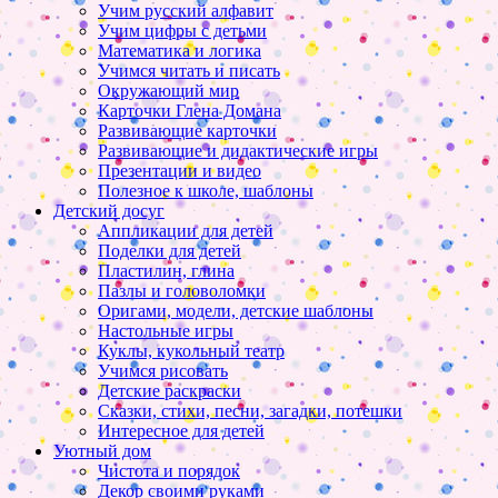
Учим русский алфавит
Учим цифры с детьми
Математика и логика
Учимся читать и писать
Окружающий мир
Карточки Глена Домана
Развивающие карточки
Развивающие и дидактические игры
Презентации и видео
Полезное к школе, шаблоны
Детский досуг
Аппликации для детей
Поделки для детей
Пластилин, глина
Пазлы и головоломки
Оригами, модели, детские шаблоны
Настольные игры
Куклы, кукольный театр
Учимся рисовать
Детские раскраски
Сказки, стихи, песни, загадки, потешки
Интересное для детей
Уютный дом
Чистота и порядок
Декор своими руками