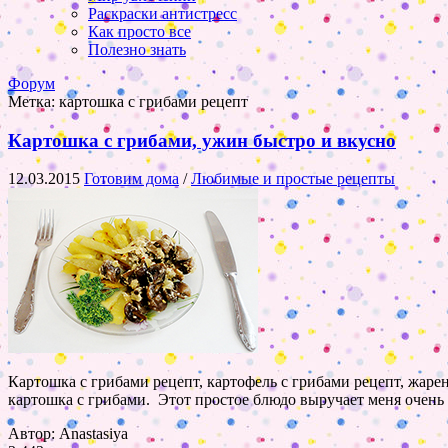
Раскраски антистресс
Как просто все
Полезно знать
Форум
Метка:
картошка с грибами рецепт
Картошка с грибами, ужин быстро и вкусно
12.03.2015
Готовим дома
/
Любимые и простые рецепты
Картошка с грибами рецепт, картофель с грибами рецепт, жарен
картошка с грибами. Этот простое блюдо выручает меня очень 
Автор: Anastasiya