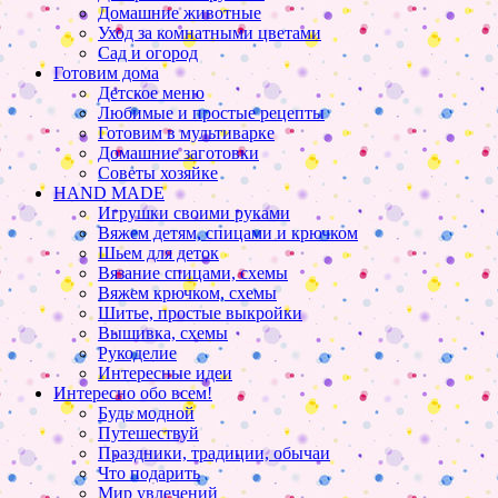
Домашние животные
Уход за комнатными цветами
Сад и огород
Готовим дома
Детское меню
Любимые и простые рецепты
Готовим в мультиварке
Домашние заготовки
Советы хозяйке
HAND MADE
Игрушки своими руками
Вяжем детям, спицами и крючком
Шьем для деток
Вязание спицами, схемы
Вяжем крючком, схемы
Шитье, простые выкройки
Вышивка, схемы
Рукоделие
Интересные идеи
Интересно обо всем!
Будь модной
Путешествуй
Праздники, традиции, обычаи
Что подарить
Мир увлечений