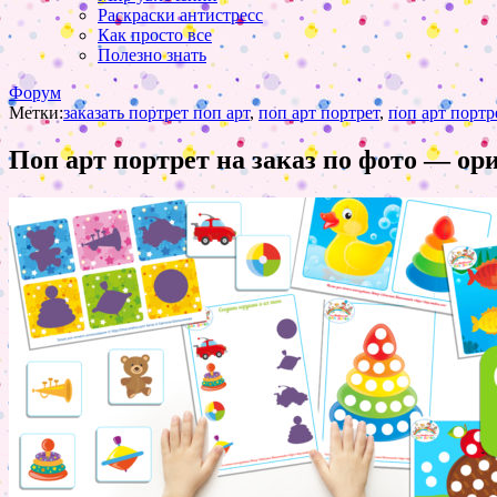
Раскраски антистресс
Как просто все
Полезно знать
Форум
Метки:
заказать портрет поп арт
,
поп арт портрет
,
поп арт портре
Поп арт портрет на заказ по фото — о