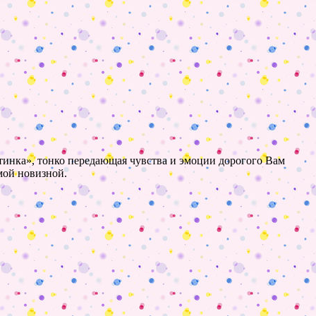
ртинка», тонко передающая чувства и эмоции дорогого Вам
имой новизной.