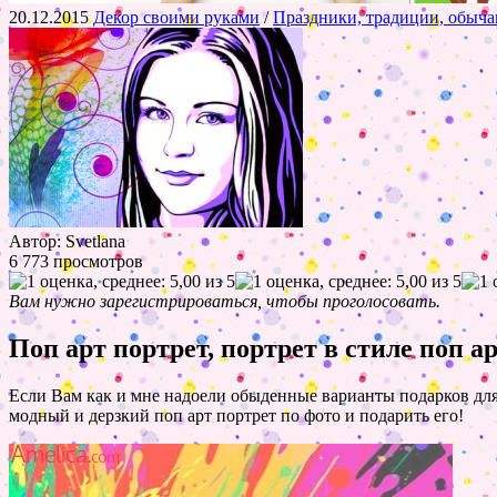
20.12.2015
Декор своими руками
/
Праздники, традиции, обыча
Автор: Svetlana
6 773 просмотров
Вам нужно зарегистрироваться, чтобы проголосовать.
Поп арт портрет, портрет в стиле поп ар
Если Вам как и мне надоели обыденные варианты подарков для
модный и дерзкий поп арт портрет по фото и подарить его!