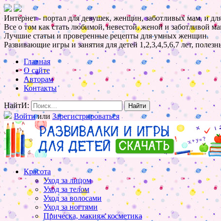
Интернет - портал для девушек, женщин, заботливых мам, и для
Все о том как стать любимой, невестой, женой и заботливой ма
Лучшие статьи и проверенные рецепты для умных женщин.
Развивающие игры и занятия для детей 1,2,3,4,5,6,7 лет, полез
Главная
О сайте
Авторам
Контакты
НайтИ:
Войти
или
Зарегистрироваться
Красота
Уход за лицом
Уход за телом
Уход за волосами
Уход за ногтями
Прическа, макияж косметика