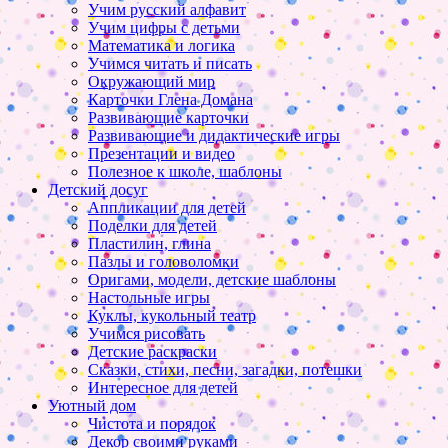
Учим русский алфавит
Учим цифры с детьми
Математика и логика
Учимся читать и писать
Окружающий мир
Карточки Глена Домана
Развивающие карточки
Развивающие и дидактические игры
Презентации и видео
Полезное к школе, шаблоны
Детский досуг
Аппликации для детей
Поделки для детей
Пластилин, глина
Пазлы и головоломки
Оригами, модели, детские шаблоны
Настольные игры
Куклы, кукольный театр
Учимся рисовать
Детские раскраски
Сказки, стихи, песни, загадки, потешки
Интересное для детей
Уютный дом
Чистота и порядок
Декор своими руками