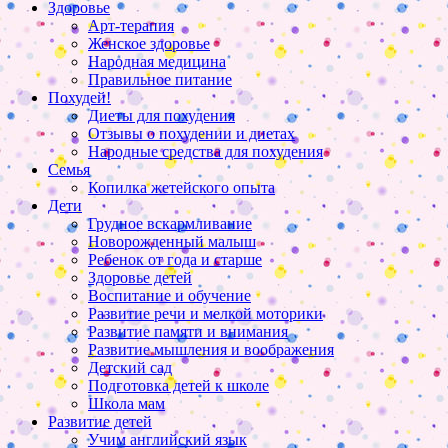
Здоровье
Арт-терапия
Женское здоровье
Народная медицина
Правильное питание
Похудей!
Диеты для похудения
Отзывы о похудении и диетах
Народные средства для похудения
Семья
Копилка жетейского опыта
Дети
Грудное вскармливание
Новорожденный малыш
Ребенок от года и старше
Здоровье детей
Воспитание и обучение
Развитие речи и мелкой моторики
Развитие памяти и внимания
Развитие мышления и воображения
Детский сад
Подготовка детей к школе
Школа мам
Развитие детей
Учим английский язык