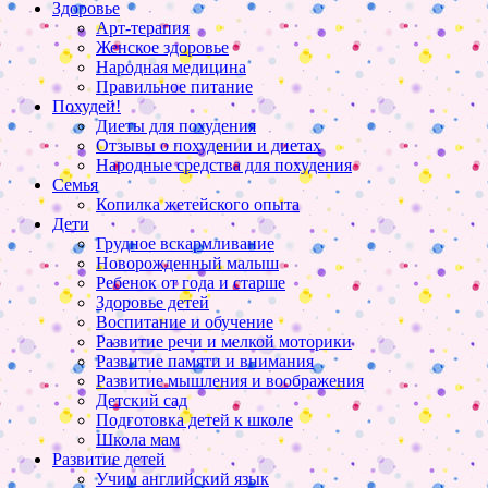
Здоровье
Арт-терапия
Женское здоровье
Народная медицина
Правильное питание
Похудей!
Диеты для похудения
Отзывы о похудении и диетах
Народные средства для похудения
Семья
Копилка жетейского опыта
Дети
Грудное вскармливание
Новорожденный малыш
Ребенок от года и старше
Здоровье детей
Воспитание и обучение
Развитие речи и мелкой моторики
Развитие памяти и внимания
Развитие мышления и воображения
Детский сад
Подготовка детей к школе
Школа мам
Развитие детей
Учим английский язык