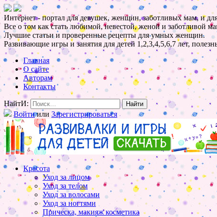
Интернет - портал для девушек, женщин, заботливых мам, и для
Все о том как стать любимой, невестой, женой и заботливой ма
Лучшие статьи и проверенные рецепты для умных женщин.
Развивающие игры и занятия для детей 1,2,3,4,5,6,7 лет, полез
Главная
О сайте
Авторам
Контакты
НайтИ:
Войти
или
Зарегистрироваться
Красота
Уход за лицом
Уход за телом
Уход за волосами
Уход за ногтями
Прическа, макияж косметика