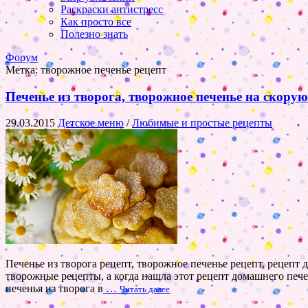
Раскраски антистресс
Как просто все
Полезно знать
Форум
Метка:
творожное печенье рецепт
Печенье из творога, творожное печенье на скору
29.03.2015
Детское меню
/
Любимые и простые рецепты
Печенье из творога рецепт, творожное печенье рецепт, рецепт 
творожные рецепты, а когда нашла этот рецепт домашнего пече
печенья из творога в
…
Читать далее