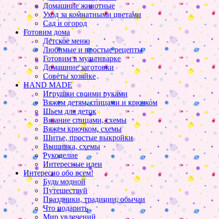
Домашние животные
Уход за комнатными цветами
Сад и огород
Готовим дома
Детское меню
Любимые и простые рецепты
Готовим в мультиварке
Домашние заготовки
Советы хозяйке
HAND MADE
Игрушки своими руками
Вяжем детям, спицами и крючком
Шьем для деток
Вязание спицами, схемы
Вяжем крючком, схемы
Шитье, простые выкройки
Вышивка, схемы
Рукоделие
Интересные идеи
Интересно обо всем!
Будь модной
Путешествуй
Праздники, традиции, обычаи
Что подарить
Мир увлечений