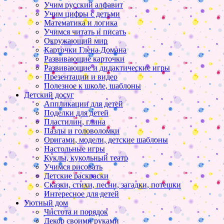
Учим русский алфавит
Учим цифры с детьми
Математика и логика
Учимся читать и писать
Окружающий мир
Карточки Глена Домана
Развивающие карточки
Развивающие и дидактические игры
Презентации и видео
Полезное к школе, шаблоны
Детский досуг
Аппликации для детей
Поделки для детей
Пластилин, глина
Пазлы и головоломки
Оригами, модели, детские шаблоны
Настольные игры
Куклы, кукольный театр
Учимся рисовать
Детские раскраски
Сказки, стихи, песни, загадки, потешки
Интересное для детей
Уютный дом
Чистота и порядок
Декор своими руками