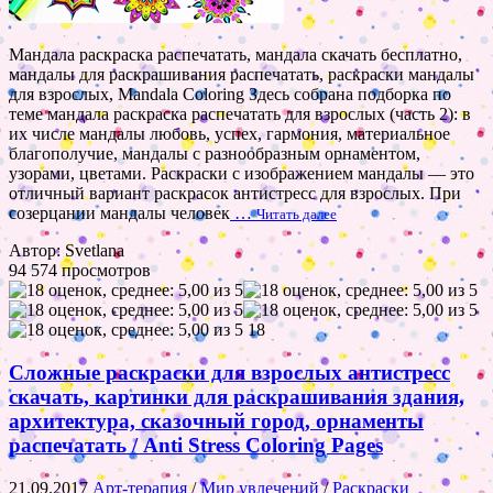
Мандала раскраска распечатать, мандала скачать бесплатно,
мандалы для раскрашивания распечатать, раскраски мандалы
для взрослых, Mandala Coloring Здесь собрана подборка по
теме мандала раскраска распечатать для взрослых (часть 2): в
их числе мандалы любовь, успех, гармония, материальное
благополучие, мандалы с разнообразным орнаментом,
узорами, цветами. Раскраски с изображением мандалы — это
отличный вариант раскрасок антистресс для взрослых. При
созерцании мандалы человек
…
Читать далее
Автор: Svetlana
94 574 просмотров
18
Сложные раскраски для взрослых антистресс
скачать, картинки для раскрашивания здания,
архитектура, сказочный город, орнаменты
распечатать / Anti Stress Coloring Pages
21.09.2017
Арт-терапия
/
Мир увлечений
/
Раскраски