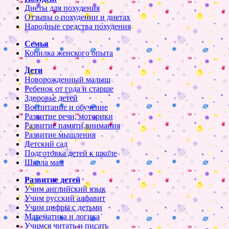
Диеты для похудения
Отзывы о похудении и диетах
Народные средства похудения
Семья
Копилка женского опыта
Дети
Новорожденный малыш
Ребенок от года и старше
Здоровье детей
Воспитание и обучение
Развитие речи, моторики
Развитие памяти,внимания
Развитие мышления
Детский сад
Подготовка детей к школе
Школа мам
Развитие детей
Учим английский язык
Учим русский алфавит
Учим цифры с детьми
Математика и логика
Учимся читать и писать