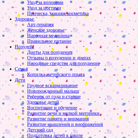
Уход за волосами
Уход за ногтями
Прическа, макияж косметика
Здоровье
Арт-терапия
Женское здоровье
Народная медицина
Правильное питание
Похудей!
Диеты для похудения
Отзывы о похудении и диетах
Народные средства для похудения
Семья
Копилка жетейского опыта
Дети
Грудное вскармливание
Новорожденный малыш
Ребенок от года и старше
Здоровье детей
Воспитание и обучение
Развитие речи и мелкой моторики
Развитие памяти и внимания
Развитие мышления и воображения
Детский сад
Подготовка детей к школе