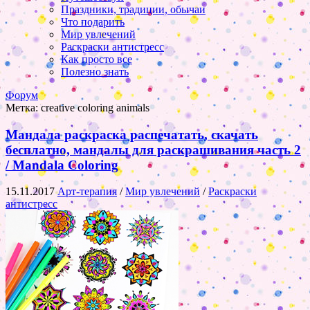
Праздники, традиции, обычаи
Что подарить
Мир увлечений
Раскраски антистресс
Как просто все
Полезно знать
Форум
Метка:
creative coloring animals
Мандала раскраска распечатать, скачать
бесплатно, мандалы для раскрашивания часть 2
/ Mandala Coloring
15.11.2017
Арт-терапия
/
Мир увлечений
/
Раскраски
антистресс