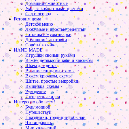
Домашние животные
Уход за комнатными цветами
Сад и огород
Готовим дома
Детское меню
Любимые и простые рецепты
Готовим в мультиварке
Домашние заготовки
Советы хозяйке
HAND MADE
Игрушки своими руками
Вяжем детям, спицами и крючком
Шьем для деток
Вязание спицами, схемы
Вяжем крючком, схемы
Шитье, простые выкройки
Вышивка, схемы
Рукоделие
Интересные идеи
Интересно обо всем!
Будь модной
Путешествуй
Праздники, традиции, обычаи
Что подарить
Мир увлечений