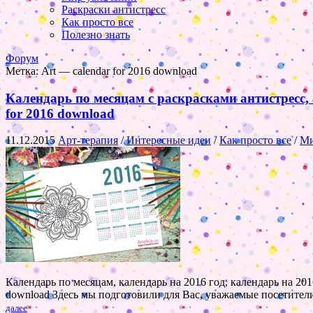
Раскраски антистресс
Как просто все
Полезно знать
Форум
Метка:
Art — calendar for 2016 download
Календарь по месяцам с раскрасками антистресс, 
for 2016 download
11.12.2015
Арт-терапия
/
Интересные идеи
/
Как просто все
/
Ми
Календарь по месяцам, календарь на 2016 год, календарь на 2016
download Здесь мы подготовили для Вас, уважаемые посетители
далее