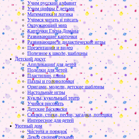
Учим русский алфавит
Учим цифры с детьми
Математика и логика
Учимся читать и писать
Окружающий мир
Карточки Глена Домана
Развивающие карточки
Развивающие и дидактические игры
Презентации и видео
Полезное к школе, шаблоны
Детский досуг
Аппликации для детей
Поделки для детей
Пластилин, глина
Пазлы и головоломки
Оригами, модели, детские шаблоны
Настольные игры
Куклы, кукольный театр
Учимся рисовать
Детские раскраски
Сказки, стихи, песни, загадки, потешки
Интересное для детей
Уютный дом
Чистота и порядок
Декор своими руками