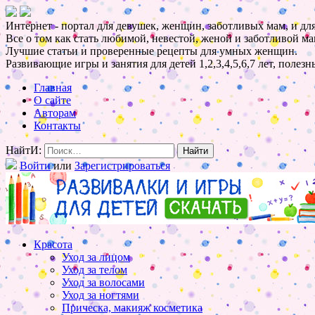
Интернет - портал для девушек, женщин, заботливых мам, и для
Все о том как стать любимой, невестой, женой и заботливой ма
Лучшие статьи и проверенные рецепты для умных женщин.
Развивающие игры и занятия для детей 1,2,3,4,5,6,7 лет, полез
Главная
О сайте
Авторам
Контакты
НайтИ:
Войти
или
Зарегистрироваться
Красота
Уход за лицом
Уход за телом
Уход за волосами
Уход за ногтями
Прическа, макияж косметика