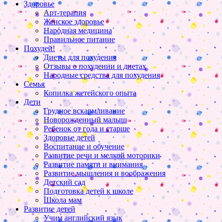
Здоровье
Арт-терапия
Женское здоровье
Народная медицина
Правильное питание
Похудей!
Диеты для похудения
Отзывы о похудении и диетах
Народные средства для похудения
Семья
Копилка жетейского опыта
Дети
Грудное вскармливание
Новорожденный малыш
Ребенок от года и старше
Здоровье детей
Воспитание и обучение
Развитие речи и мелкой моторики
Развитие памяти и внимания
Развитие мышления и воображения
Детский сад
Подготовка детей к школе
Школа мам
Развитие детей
Учим английский язык