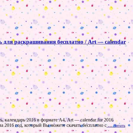
ь для раскрашивания бесплатно / Art — calendar
ь, календарь 2016 в формате А4, Art — calendar for 2016
а 2016 год, который Вы можете скачать бесплатно с
…
Читать