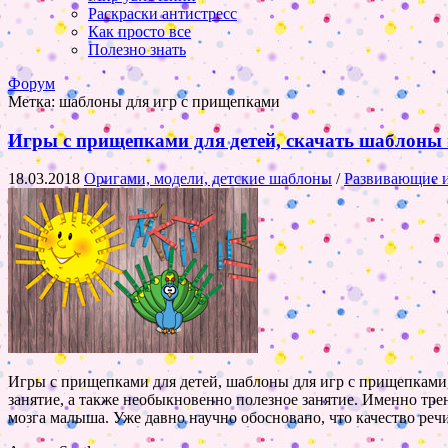
Раскраски антистресс
Как просто все
Полезно знать
Форум
Метка:
шаблоны для игр с прищепками
Игры с прищепками для детей, скачать шаблоны
18.03.2018
Оригами, модели, детские шаблоны
/
Развивающие и
Игры с прищепками для детей, шаблоны для игр с прищепками,
занятие, а также необыкновенно полезное занятие. Именно тр
мозга малыша. Уже давно научно обосновано, что качество реч