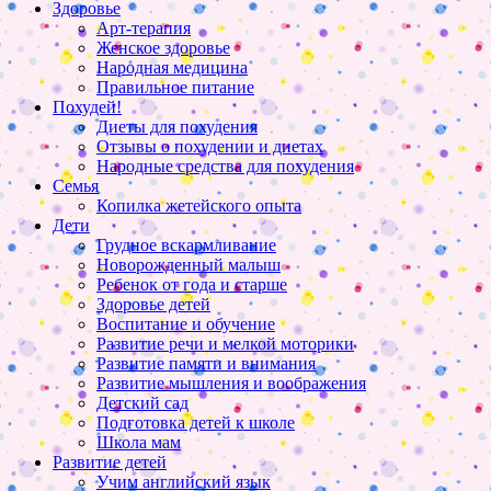
Здоровье
Арт-терапия
Женское здоровье
Народная медицина
Правильное питание
Похудей!
Диеты для похудения
Отзывы о похудении и диетах
Народные средства для похудения
Семья
Копилка жетейского опыта
Дети
Грудное вскармливание
Новорожденный малыш
Ребенок от года и старше
Здоровье детей
Воспитание и обучение
Развитие речи и мелкой моторики
Развитие памяти и внимания
Развитие мышления и воображения
Детский сад
Подготовка детей к школе
Школа мам
Развитие детей
Учим английский язык