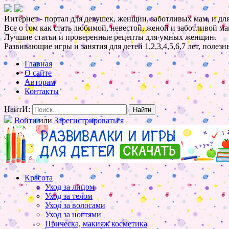
Интернет - портал для девушек, женщин, заботливых мам, и для
Все о том как стать любимой, невестой, женой и заботливой ма
Лучшие статьи и проверенные рецепты для умных женщин.
Развивающие игры и занятия для детей 1,2,3,4,5,6,7 лет, полез
Главная
О сайте
Авторам
Контакты
НайтИ:
Войти
или
Зарегистрироваться
Красота
Уход за лицом
Уход за телом
Уход за волосами
Уход за ногтями
Прическа, макияж косметика