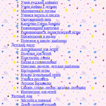
Учим русский алфавит
Учим цифры с детьми
Математика и логика
Учимся читать и писать
Окружающий мир
Карточки Глена Домана
Развивающие карточки
Развивающие и дидактические игры
Презентации и видео
Полезное к школе, шаблоны
Детский досуг
Аппликации для детей
Поделки для детей
Пластилин, глина
Пазлы и головоломки
Оригами, модели, детские шаблоны
Настольные игры
Куклы, кукольный театр
Учимся рисовать
Детские раскраски
Сказки, стихи, песни, загадки, потешки
Интересное для детей
Уютный дом
Чистота и порядок
Декор своими руками