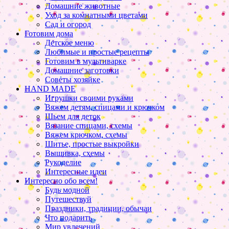
Домашние животные
Уход за комнатными цветами
Сад и огород
Готовим дома
Детское меню
Любимые и простые рецепты
Готовим в мультиварке
Домашние заготовки
Советы хозяйке
HAND MADE
Игрушки своими руками
Вяжем детям, спицами и крючком
Шьем для деток
Вязание спицами, схемы
Вяжем крючком, схемы
Шитье, простые выкройки
Вышивка, схемы
Рукоделие
Интересные идеи
Интересно обо всем!
Будь модной
Путешествуй
Праздники, традиции, обычаи
Что подарить
Мир увлечений