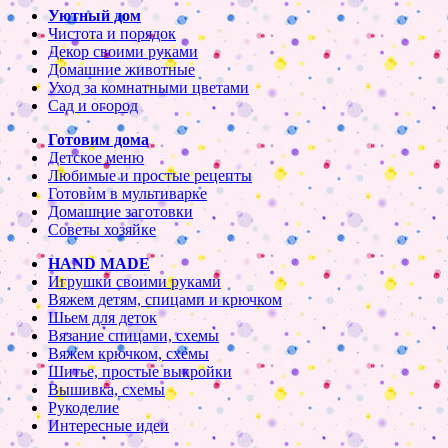
Уютный дом
Чистота и порядок
Декор своими руками
Домашние животные
Уход за комнатными цветами
Сад и огород
Готовим дома
Детское меню
Любимые и простые рецепты
Готовим в мультиварке
Домашние заготовки
Советы хозяйке
HAND MADE
Игрушки своими руками
Вяжем детям, спицами и крючком
Шьем для деток
Вязание спицами, схемы
Вяжем крючком, схемы
Шитье, простые выкройки
Вышивка, схемы
Рукоделие
Интересные идеи