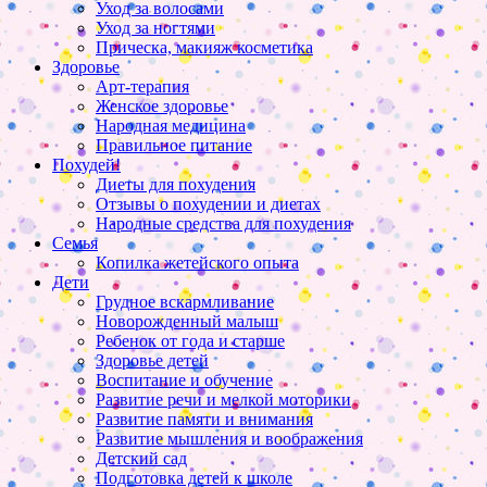
Уход за волосами
Уход за ногтями
Прическа, макияж косметика
Здоровье
Арт-терапия
Женское здоровье
Народная медицина
Правильное питание
Похудей!
Диеты для похудения
Отзывы о похудении и диетах
Народные средства для похудения
Семья
Копилка жетейского опыта
Дети
Грудное вскармливание
Новорожденный малыш
Ребенок от года и старше
Здоровье детей
Воспитание и обучение
Развитие речи и мелкой моторики
Развитие памяти и внимания
Развитие мышления и воображения
Детский сад
Подготовка детей к школе