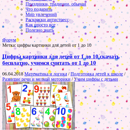
Праздники, традиции, обычаи
Что подарить
Мир увлечений
Раскраски антистресс
Как просто все
Полезно знать
Форум
Метка:
цифры картинки для детей от 1 до 10
Цифры картинки для детей от 1 до 10 скачать
бесплатно, учимся считать от 1 до 10
06.04.2018
Математика и логика
/
Подготовка детей к школе
/
Развитие речи и мелкой моторики
/
Учим цифры с детьми