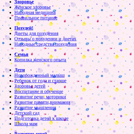
Здоровье
Женское здоровье
Народная медицина
Правильное питание
Похудей!
Диеты для похудения
Отзывы о похудении и диетах
Народные средства похудения
Семья
Копилка женского опыта
Дети
Новорожденный малыш
Ребенок от года и старше
Здоровье детей
Воспитание и обучение
Развитие речи, моторики
Развитие памяти,внимания
Развитие мышления
Детский сад
Подготовка детей к школе
Школа мам
Развитие детей