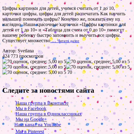
Цифры картинки для детей, учимся считать от 1 до 10,
карточки цифры, цифры для детей распечатать Как научить
малышей понимать цифры? Конечно же, показать ему их
наглядно. Наши красочные карточки «Цифры картинки для
детей от 1 до 10» и «Таблица для счета от 0 до 10» помогут
вашему ребенку быстро запомнить и выучить все цифры.
Существует множество
…
Читать далее
Автор: Svetlana
424 773 просмотров
70
Следите за новостями сайта
Наша группа в Вконтакте
Мы в Facebook
Наша группа в Одноклассниках
Мы на Google+
Наш канал на YouTube
Мы в Pinterest