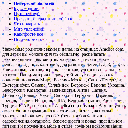
Интересно обо всем!
Будь модной
Путешествуй
Праздники, традиции, обычаи
Что подарить
Мир увлечений
Как просто все
Полезно знать
Уважаемые родители: мамы и папы, на станицах Amelica.com,
для детей вы можете скачать бесплатно, распечатать
развивающие игры, занятия, материалы, тематические
недельки, задания, карточки, для развития детей 1, 2, 3, 4, 5, 6,
7 лет, дошкольников, первоклассников, учеников начальных
классов. Наши материалы для детей могут использовать
родители по всему Миру: Россия - Москва, Санкт-Петербург,
Екатеринбург, Самара, Челябинск, Воронеж, Европа: Украина,
Белоруссия, Казахстан, Таджикистан, Литва, Латвия,
Молдова, Польша, Чехия, Словакия, Германия, Израиль,
Греция, Италия, Испания, США, Великобритания, Австралия,
Турция, ЮАР и не только. Amelica.com поможет Вам получить
полезную информацию о красоте лица и тела, женском
здоровье, народных способах (рецептах) лечения и
оздоровления организма, беременности и родах, правильном
питании и похудении, моде и стиле, грудном вскармливании,