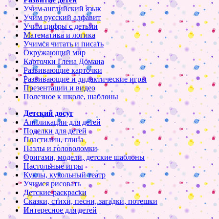
Учим английский язык
Учим русский алфавит
Учим цифры с детьми
Математика и логика
Учимся читать и писать
Окружающий мир
Карточки Глена Домана
Развивающие карточки
Развивающие и дидактические игры
Презентации и видео
Полезное к школе, шаблоны
Детский досуг
Аппликации для детей
Поделки для детей
Пластилин, глина
Пазлы и головоломки
Оригами, модели, детские шаблоны
Настольные игры
Куклы, кукольный театр
Учимся рисовать
Детские раскраски
Сказки, стихи, песни, загадки, потешки
Интересное для детей