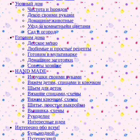
Уютный дом
Чистота и порядок
Декор своими руками
Домашние животные
Уход за комнатными цветами
Сад и огород
Готовим дома
Детское меню
Любимые и простые рецепты
Готовим в мультиварке
Домашние заготовки
Советы хозяйке
HAND MADE
Игрушки своими руками
Вяжем детям, спицами и крючком
Шьем для деток
Вязание спицами, схемы
Вяжем крючком, схемы
Шитье, простые выкройки
Вышивка, схемы
Рукоделие
Интересные идеи
Интересно обо всем!
Будь модной
Путешествуй