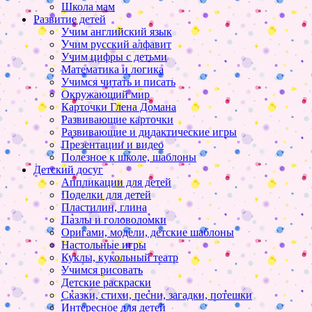
Школа мам
Развитие детей
Учим английский язык
Учим русский алфавит
Учим цифры с детьми
Математика и логика
Учимся читать и писать
Окружающий мир
Карточки Глена Домана
Развивающие карточки
Развивающие и дидактические игры
Презентации и видео
Полезное к школе, шаблоны
Детский досуг
Аппликации для детей
Поделки для детей
Пластилин, глина
Пазлы и головоломки
Оригами, модели, детские шаблоны
Настольные игры
Куклы, кукольный театр
Учимся рисовать
Детские раскраски
Сказки, стихи, песни, загадки, потешки
Интересное для детей