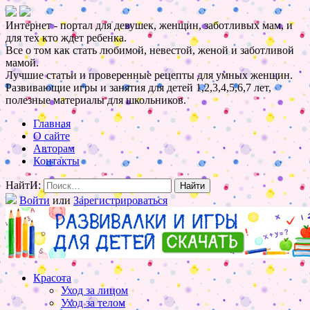
Интернет - портал для девушек, женщин, заботливых мам, и
для тех кто ждет ребенка.
Все о том как стать любимой, невестой, женой и заботливой
мамой.
Лучшие статьи и проверенные рецепты для умных женщин.
Развивающие игры и занятия для детей 1,2,3,4,5,6,7 лет,
полезные материалы для школьников.
Главная
О сайте
Авторам
Контакты
НайтИ:
Войти
или
Зарегистрироваться
Красота
Уход за лицом
Уход за телом