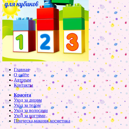
Главная
О сайте
Авторам
Контакты
Красота
Уход за лицом
Уход за телом
Уход за волосами
Уход за ногтями
Прическа,макияж,косметика