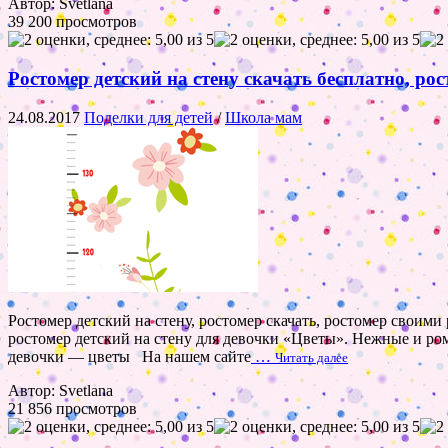
Автор: Svetlana
39 200 просмотров
Ростомер детский на стену скачать бесплатно, р
24.08.2017
Поделки для детей
/
Школа мам
Ростомер детский на стену, ростомер скачать, ростомер своими
ростомер детский на стену для девочки «Цветы». Нежные и ро
девочки — цветы На нашем сайте
…
Читать далее
Автор: Svetlana
21 856 просмотров