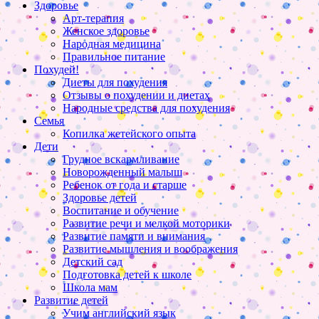
Здоровье
Арт-терапия
Женское здоровье
Народная медицина
Правильное питание
Похудей!
Диеты для похудения
Отзывы о похудении и диетах
Народные средства для похудения
Семья
Копилка жетейского опыта
Дети
Грудное вскармливание
Новорожденный малыш
Ребенок от года и старше
Здоровье детей
Воспитание и обучение
Развитие речи и мелкой моторики
Развитие памяти и внимания
Развитие мышления и воображения
Детский сад
Подготовка детей к школе
Школа мам
Развитие детей
Учим английский язык