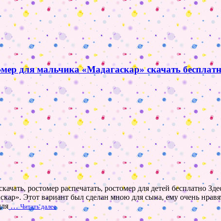
томер для мальчика «Мадагаскар» скачать бесплатн
скачать, ростомер распечатать, ростомер для детей бесплатно З
кар». Этот вариант был сделан мною для сына, ему очень нравят
для
…
Читать далее