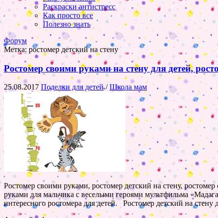
Раскраски антистресс
Как просто все
Полезно знать
Форум
Метка:
ростомер детский на стену
Ростомер своими руками на стену для детей, рос
25.08.2017
Поделки для детей
/
Школа мам
Ростомер своими руками, ростомер детский на стену, ростомер 
руками для мальчика с веселыми героями мультфильма «Мадагас
интересного ростомера для детей. Ростомер детский на стену 