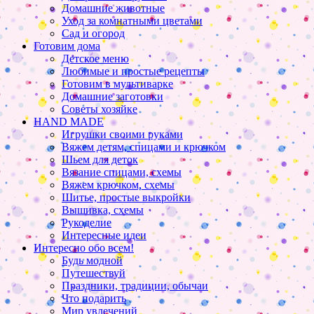
Домашние животные
Уход за комнатными цветами
Сад и огород
Готовим дома
Детское меню
Любимые и простые рецепты
Готовим в мультиварке
Домашние заготовки
Советы хозяйке
HAND MADE
Игрушки своими руками
Вяжем детям, спицами и крючком
Шьем для деток
Вязание спицами, схемы
Вяжем крючком, схемы
Шитье, простые выкройки
Вышивка, схемы
Рукоделие
Интересные идеи
Интересно обо всем!
Будь модной
Путешествуй
Праздники, традиции, обычаи
Что подарить
Мир увлечений