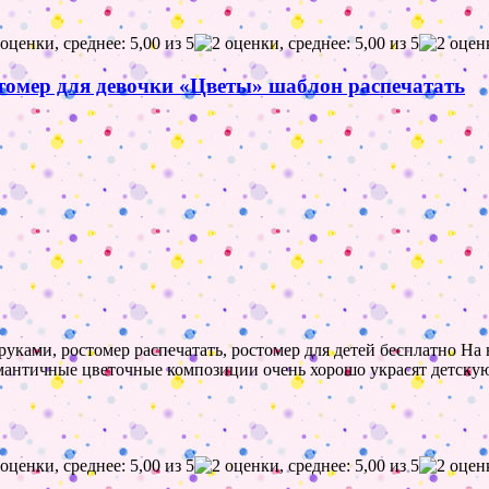
остомер для девочки «Цветы» шаблон распечатать
 руками, ростомер распечатать, ростомер для детей бесплатно Н
мантичные цветочные композиции очень хорошо украсят детскую