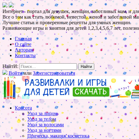
Интернет - портал для девушек, женщин, заботливых мам, и для
Все о том как стать любимой, невестой, женой и заботливой ма
Лучшие статьи и проверенные рецепты для умных женщин.
Развивающие игры и занятия для детей 1,2,3,4,5,6,7 лет, полез
Главная
О сайте
Авторам
Контакты
НайтИ:
Войти
или
Зарегистрироваться
Красота
Уход за лицом
Уход за телом
Уход за волосами
Уход за ногтями
Прическа, макияж косметика