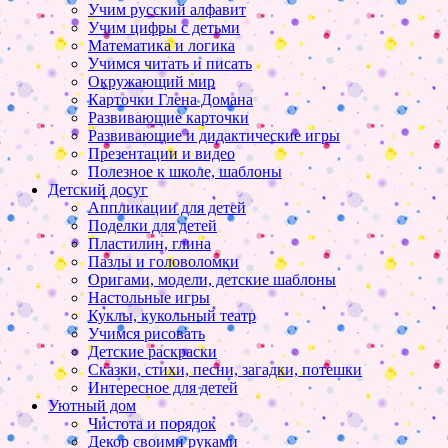
Учим русский алфавит
Учим цифры с детьми
Математика и логика
Учимся читать и писать
Окружающий мир
Карточки Глена Домана
Развивающие карточки
Развивающие и дидактические игры
Презентации и видео
Полезное к школе, шаблоны
Детский досуг
Аппликации для детей
Поделки для детей
Пластилин, глина
Пазлы и головоломки
Оригами, модели, детские шаблоны
Настольные игры
Куклы, кукольный театр
Учимся рисовать
Детские раскраски
Сказки, стихи, песни, загадки, потешки
Интересное для детей
Уютный дом
Чистота и порядок
Декор своими руками