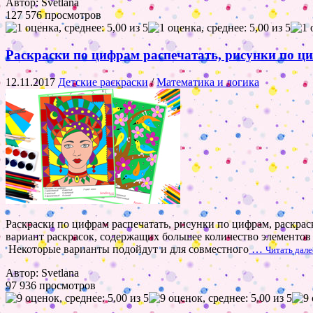
Автор: Svetlana
127 576 просмотров
Раскраски по цифрам распечатать, рисунки по цифр
12.11.2017
Детские раскраски
/
Математика и логика
Раскраски по цифрам распечатать, рисунки по цифрам, раскраск
вариант раскрасок, содержащих большее количество элементов 
Некоторые варианты подойдут и для совместного
…
Читать дале
Автор: Svetlana
97 936 просмотров