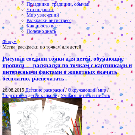
Праздники, традиции, обычаи
Что подарить
Мир увлечений
Раскраски антистресс
Как просто все
Полезно знать
Форум
Метка:
раскраски по точкам для детей
Рисунки соедини точки для детей, обучающие
прописи — раскраски по точкам с картинками и
интересными фактами о животных скачать
бесплатно, распечатать
26.08.2015
Детские раскраски
/
Окружающий мир
/
Подготовка детей к школе
/
Учимся читать и писать