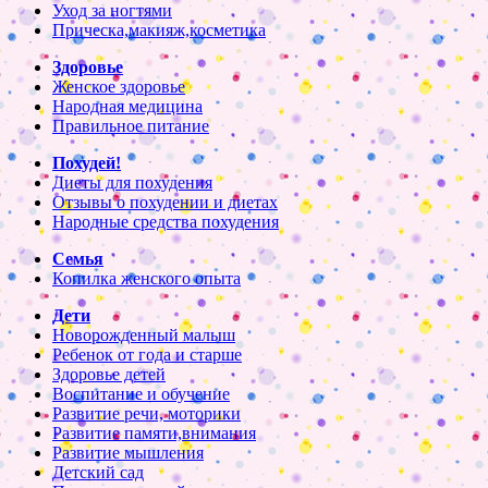
Уход за ногтями
Прическа,макияж,косметика
Здоровье
Женское здоровье
Народная медицина
Правильное питание
Похудей!
Диеты для похудения
Отзывы о похудении и диетах
Народные средства похудения
Семья
Копилка женского опыта
Дети
Новорожденный малыш
Ребенок от года и старше
Здоровье детей
Воспитание и обучение
Развитие речи, моторики
Развитие памяти,внимания
Развитие мышления
Детский сад