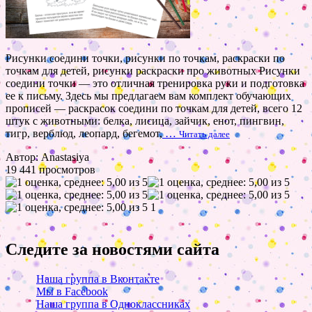
Рисунки соедини точки, рисунки по точкам, раскраски по
точкам для детей, рисунки раскраски про животных Рисунки
соедини точки — это отличная тренировка руки и подготовка
ее к письму. Здесь мы предлагаем вам комплект обучающих
прописей — раскрасок соедини по точкам для детей, всего 12
штук с животными: белка, лисица, зайчик, енот, пингвин,
тигр, верблюд, леопард, бегемот,
…
Читать далее
Автор: Anastasiya
19 441 просмотров
1
Следите за новостями сайта
Наша группа в Вконтакте
Мы в Facebook
Наша группа в Одноклассниках