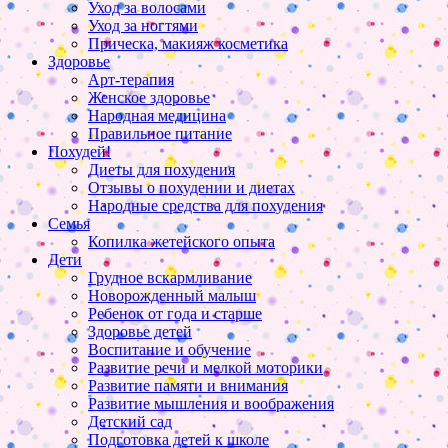
Уход за волосами
Уход за ногтями
Прическа, макияж косметика
Здоровье
Арт-терапия
Женское здоровье
Народная медицина
Правильное питание
Похудей!
Диеты для похудения
Отзывы о похудении и диетах
Народные средства для похудения
Семья
Копилка жетейского опыта
Дети
Грудное вскармливание
Новорожденный малыш
Ребенок от года и старше
Здоровье детей
Воспитание и обучение
Развитие речи и мелкой моторики
Развитие памяти и внимания
Развитие мышления и воображения
Детский сад
Подготовка детей к школе