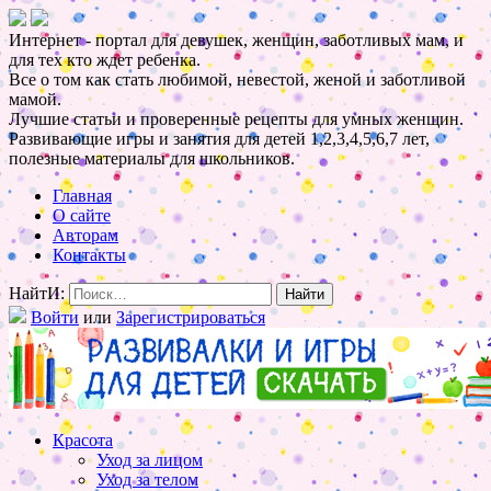
Интернет - портал для девушек, женщин, заботливых мам, и
для тех кто ждет ребенка.
Все о том как стать любимой, невестой, женой и заботливой
мамой.
Лучшие статьи и проверенные рецепты для умных женщин.
Развивающие игры и занятия для детей 1,2,3,4,5,6,7 лет,
полезные материалы для школьников.
Главная
О сайте
Авторам
Контакты
НайтИ:
Войти
или
Зарегистрироваться
Красота
Уход за лицом
Уход за телом