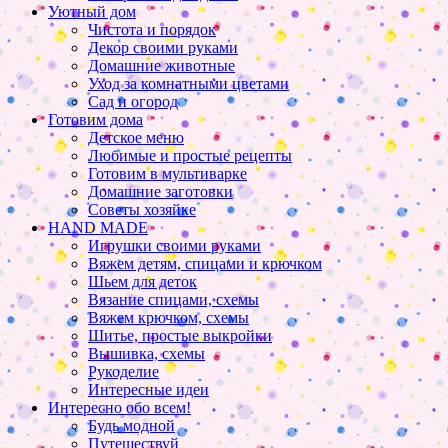
Уютный дом
Чистота и порядок
Декор своими руками
Домашние животные
Уход за комнатными цветами
Сад и огород
Готовим дома
Детское меню
Любимые и простые рецепты
Готовим в мультиварке
Домашние заготовки
Советы хозяйке
HAND MADE
Игрушки своими руками
Вяжем детям, спицами и крючком
Шьем для деток
Вязание спицами, схемы
Вяжем крючком, схемы
Шитье, простые выкройки
Вышивка, схемы
Рукоделие
Интересные идеи
Интересно обо всем!
Будь модной
Путешествуй