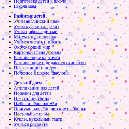
Подготовка детей к школе
Школа мам
Развитие детей
Учим английский язык
Учим русский алфавит
Учим цифры с детьми
Математика и логика
Учимся читать и писать
Окружающий мир
Карточки Глена Домана
Развивающие карточки
Развивающие и дидактические игры
Презентации и видео
Полезное к школе, шаблоны
Детский досуг
Аппликации для детей
Поделки для детей
Пластилин, глина
Пазлы и головоломки
Оригами, модели, детские шаблоны
Настольные игры
Куклы, кукольный театр
Учимся рисовать