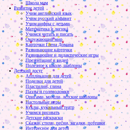
Школа мам
Развитие детей
Учим английский язык
Учим русский алфавит
Учим цифры с детьми
Математика и логика
Учимся читать и писать
Окружающий мир
Карточки Глена Домана
Развивающие карточки
Развивающие и дидактические игры
Презентации и видео
Полезное к школе, шаблоны
Детский досуг
Аппликации для детей
Поделки для детей
Пластилин, глина
Пазлы и головоломки
Оригами, модели, детские шаблоны
Настольные игры
Куклы, кукольный театр
Учимся рисовать
Детские раскраски
Сказки, стихи, песни, загадки, потешки
Интересное для детей