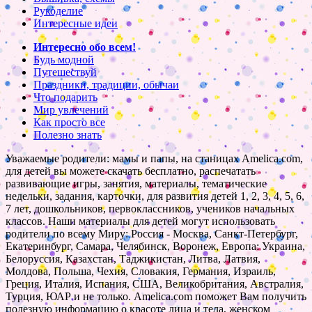
Рукоделие
Интересные идеи
Интересно обо всем!
Будь модной
Путешествуй
Праздники, традиции, обычаи
Что подарить
Мир увлечений
Как просто все
Полезно знать
Уважаемые родители: мамы и папы, на станицах Amelica.com,
для детей вы можете скачать бесплатно, распечатать
развивающие игры, занятия, материалы, тематические
недельки, задания, карточки, для развития детей 1, 2, 3, 4, 5, 6,
7 лет, дошкольников, первоклассников, учеников начальных
классов. Наши материалы для детей могут использовать
родители по всему Миру: Россия - Москва, Санкт-Петербург,
Екатеринбург, Самара, Челябинск, Воронеж, Европа: Украина,
Белоруссия, Казахстан, Таджикистан, Литва, Латвия,
Молдова, Польша, Чехия, Словакия, Германия, Израиль,
Греция, Италия, Испания, США, Великобритания, Австралия,
Турция, ЮАР и не только. Amelica.com поможет Вам получить
полезную информацию о красоте лица и тела, женском