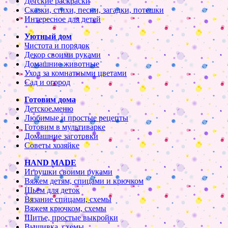
Детские раскраски
Сказки, стихи, песни, загадки, потешки
Интересное для детей
Уютный дом
Чистота и порядок
Декор своими руками
Домашние животные
Уход за комнатными цветами
Сад и огород
Готовим дома
Детское меню
Любимые и простые рецепты
Готовим в мультиварке
Домашние заготовки
Советы хозяйке
HAND MADE
Игрушки своими руками
Вяжем детям, спицами и крючком
Шьем для деток
Вязание спицами, схемы
Вяжем крючком, схемы
Шитье, простые выкройки
Вышивка, схемы