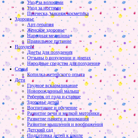
Уход за волосами
Уход за ногтями
Прическа, макияж косметика
Здоровье
Арт-терапия
Женское здоровье
Народная медицина
Правильное питание
Похудей!
Диеты для похудения
Отзывы о похудении и диетах
Народные средства для похудения
Семья
Копилка жетейского опыта
Дети
Грудное вскармливание
Новорожденный малыш
Ребенок от года и старше
Здоровье детей
Воспитание и обучение
Развитие речи и мелкой моторики
Развитие памяти и внимания
Развитие мышления и воображения
Детский сад
Подготовка детей к школе