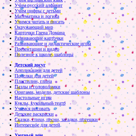
Учим русский алфавит
Учим цифры с детьми
Математика и логика
Учимся читать и писать
Окружающий мир
Карточки Глена Домана
Развивающие карточки
Развивающие и дидактические игры
Презентации и видео
Полезное к школе, шаблоны
Детский досуг
Аппликации для детей
Поделки для детей
Пластилин, глина
Пазлы и головоломки
Оригами, модели, детские шаблоны
Настольные игры
Куклы, кукольный театр
Учимся рисовать
Детские раскраски
Сказки, стихи, песни, загадки, потешки
Интересное для детей
Уютный дом