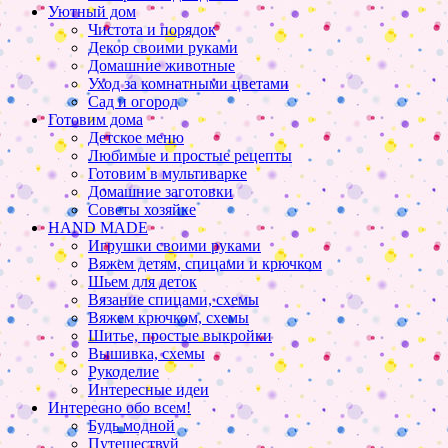
Уютный дом
Чистота и порядок
Декор своими руками
Домашние животные
Уход за комнатными цветами
Сад и огород
Готовим дома
Детское меню
Любимые и простые рецепты
Готовим в мультиварке
Домашние заготовки
Советы хозяйке
HAND MADE
Игрушки своими руками
Вяжем детям, спицами и крючком
Шьем для деток
Вязание спицами, схемы
Вяжем крючком, схемы
Шитье, простые выкройки
Вышивка, схемы
Рукоделие
Интересные идеи
Интересно обо всем!
Будь модной
Путешествуй