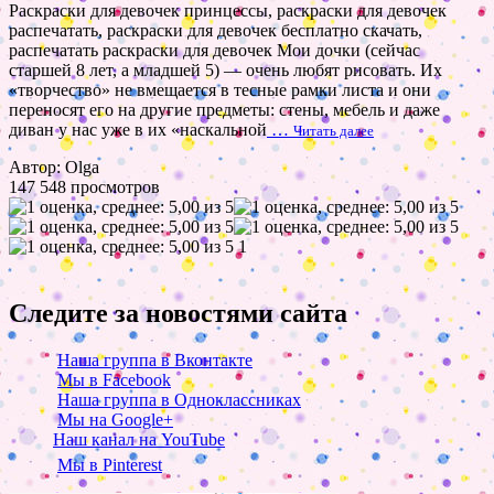
Раскраски для девочек принцессы, раскраски для девочек
распечатать, раскраски для девочек бесплатно скачать,
распечатать раскраски для девочек Мои дочки (сейчас
старшей 8 лет, а младшей 5) — очень любят рисовать. Их
«творчество» не вмещается в тесные рамки листа и они
переносят его на другие предметы: стены, мебель и даже
диван у нас уже в их «наскальной
…
Читать далее
Автор: Olga
147 548 просмотров
1
Следите за новостями сайта
Наша группа в Вконтакте
Мы в Facebook
Наша группа в Одноклассниках
Мы на Google+
Наш канал на YouTube
Мы в Pinterest