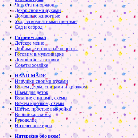
Чистота и порядок
Декор своими руками
Домашние животные
Уход за комнатными цветами
Сад и огород
Готовим дома
Детское меню
Любимые и простые рецепты
Готовим в мультиварке
Домашние заготовки
Советы хозяйке
HAND MADE
Игрушки своими руками
Вяжем детям, спицами и крючком
Шьем для деток
Вязание спицами, схемы
Вяжем крючком, схемы
Шитье, простые выкройки
Вышивка, схемы
Рукоделие
Интересные идеи
Интересно обо всем!