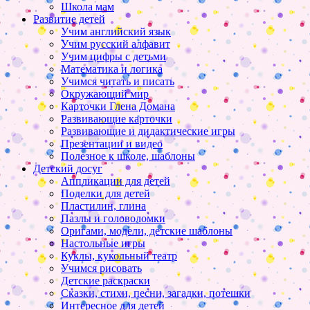
Школа мам
Развитие детей
Учим английский язык
Учим русский алфавит
Учим цифры с детьми
Математика и логика
Учимся читать и писать
Окружающий мир
Карточки Глена Домана
Развивающие карточки
Развивающие и дидактические игры
Презентации и видео
Полезное к школе, шаблоны
Детский досуг
Аппликации для детей
Поделки для детей
Пластилин, глина
Пазлы и головоломки
Оригами, модели, детские шаблоны
Настольные игры
Куклы, кукольный театр
Учимся рисовать
Детские раскраски
Сказки, стихи, песни, загадки, потешки
Интересное для детей