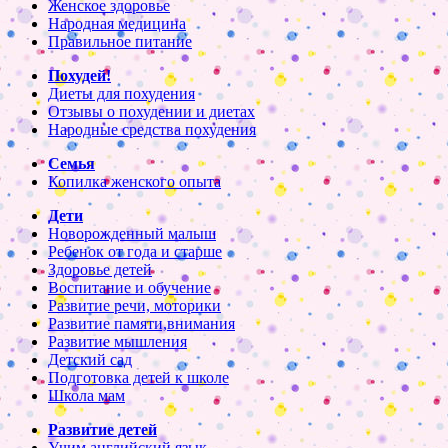
Женское здоровье
Народная медицина
Правильное питание
Похудей!
Диеты для похудения
Отзывы о похудении и диетах
Народные средства похудения
Семья
Копилка женского опыта
Дети
Новорожденный малыш
Ребенок от года и старше
Здоровье детей
Воспитание и обучение
Развитие речи, моторики
Развитие памяти,внимания
Развитие мышления
Детский сад
Подготовка детей к школе
Школа мам
Развитие детей
Учим английский язык