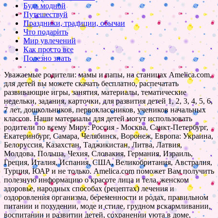
Будь модной
Путешествуй
Праздники, традиции, обычаи
Что подарить
Мир увлечений
Как просто все
Полезно знать
Уважаемые родители: мамы и папы, на станицах Amelica.com,
для детей вы можете скачать бесплатно, распечатать
развивающие игры, занятия, материалы, тематические
недельки, задания, карточки, для развития детей 1, 2, 3, 4, 5, 6,
7 лет, дошкольников, первоклассников, учеников начальных
классов. Наши материалы для детей могут использовать
родители по всему Миру: Россия - Москва, Санкт-Петербург,
Екатеринбург, Самара, Челябинск, Воронеж, Европа: Украина,
Белоруссия, Казахстан, Таджикистан, Литва, Латвия,
Молдова, Польша, Чехия, Словакия, Германия, Израиль,
Греция, Италия, Испания, США, Великобритания, Австралия,
Турция, ЮАР и не только. Amelica.com поможет Вам получить
полезную информацию о красоте лица и тела, женском
здоровье, народных способах (рецептах) лечения и
оздоровления организма, беременности и родах, правильном
питании и похудении, моде и стиле, грудном вскармливании,
воспитании и развитии детей, сохранении уюта в доме,