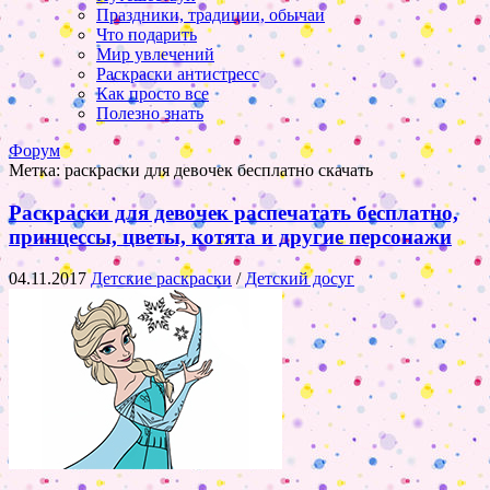
Праздники, традиции, обычаи
Что подарить
Мир увлечений
Раскраски антистресс
Как просто все
Полезно знать
Форум
Метка:
раскраски для девочек бесплатно скачать
Раскраски для девочек распечатать бесплатно,
принцессы, цветы, котята и другие персонажи
04.11.2017
Детские раскраски
/
Детский досуг