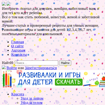
Интернет - портал для девушек, женщин, заботливых мам, и
для тех кто ждет ребенка.
Все о том как стать любимой, невестой, женой и заботливой
мамой.
Лучшие статьи и проверенные рецепты для умных женщин.
Развивающие игры и занятия для детей 1,2,3,4,5,6,7 лет,
полезные материалы для школьников.
Главная
О сайте
Авторам
Контакты
НайтИ:
Войти
или
Зарегистрироваться
Красота
Уход за лицом
Уход за телом