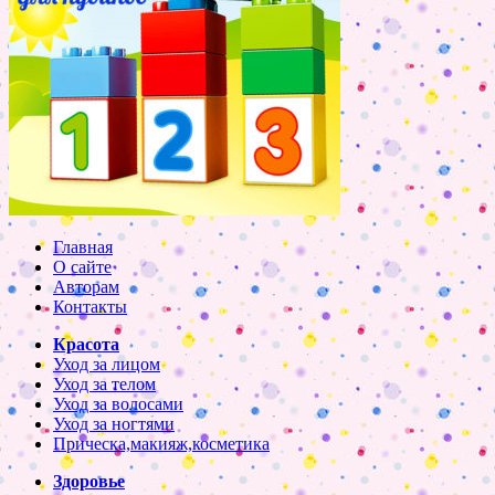
Главная
О сайте
Авторам
Контакты
Красота
Уход за лицом
Уход за телом
Уход за волосами
Уход за ногтями
Прическа,макияж,косметика
Здоровье