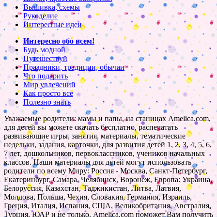
Вышивка, схемы
Рукоделие
Интересные идеи
Интересно обо всем!
Будь модной
Путешествуй
Праздники, традиции, обычаи
Что подарить
Мир увлечений
Как просто все
Полезно знать
Уважаемые родители: мамы и папы, на станицах Amelica.com,
для детей вы можете скачать бесплатно, распечатать
развивающие игры, занятия, материалы, тематические
недельки, задания, карточки, для развития детей 1, 2, 3, 4, 5, 6,
7 лет, дошкольников, первоклассников, учеников начальных
классов. Наши материалы для детей могут использовать
родители по всему Миру: Россия - Москва, Санкт-Петербург,
Екатеринбург, Самара, Челябинск, Воронеж, Европа: Украина,
Белоруссия, Казахстан, Таджикистан, Литва, Латвия,
Молдова, Польша, Чехия, Словакия, Германия, Израиль,
Греция, Италия, Испания, США, Великобритания, Австралия,
Турция, ЮАР и не только. Amelica.com поможет Вам получить