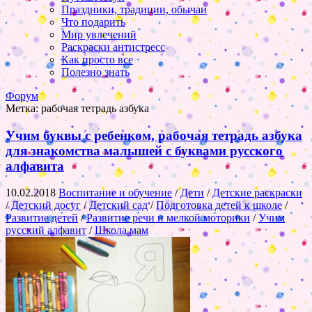
Праздники, традиции, обычаи
Что подарить
Мир увлечений
Раскраски антистресс
Как просто все
Полезно знать
Форум
Метка:
рабочая тетрадь азбука
Учим буквы с ребенком, рабочая тетрадь азбука
для знакомства малышей с буквами русского
алфавита
10.02.2018
Воспитание и обучение
/
Дети
/
Детские раскраски
/
Детский досуг
/
Детский сад
/
Подготовка детей к школе
/
Развитие детей
/
Развитие речи и мелкой моторики
/
Учим
русский алфавит
/
Школа мам