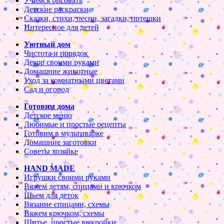
Учимся рисовать
Детские раскраски
Сказки, стихи, песни, загадки, потешки
Интересное для детей
Уютный дом
Чистота и порядок
Декор своими руками
Домашние животные
Уход за комнатными цветами
Сад и огород
Готовим дома
Детское меню
Любимые и простые рецепты
Готовим в мультиварке
Домашние заготовки
Советы хозяйке
HAND MADE
Игрушки своими руками
Вяжем детям, спицами и крючком
Шьем для деток
Вязание спицами, схемы
Вяжем крючком, схемы
Шитье, простые выкройки