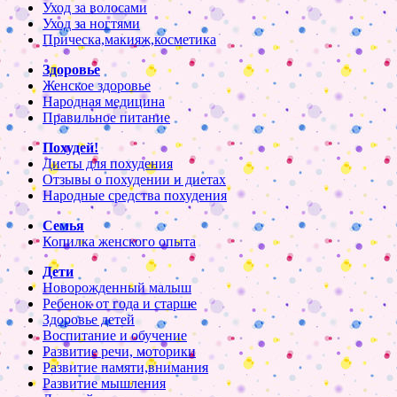
Уход за волосами
Уход за ногтями
Прическа,макияж,косметика
Здоровье
Женское здоровье
Народная медицина
Правильное питание
Похудей!
Диеты для похудения
Отзывы о похудении и диетах
Народные средства похудения
Семья
Копилка женского опыта
Дети
Новорожденный малыш
Ребенок от года и старше
Здоровье детей
Воспитание и обучение
Развитие речи, моторики
Развитие памяти,внимания
Развитие мышления