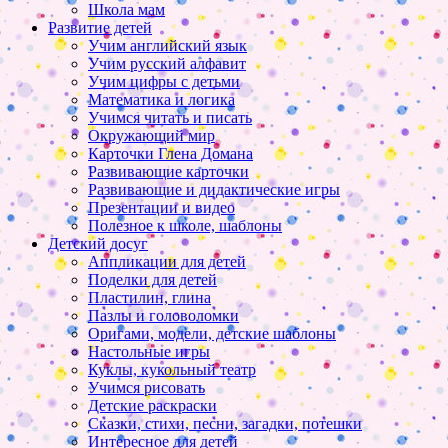
Школа мам
Развитие детей
Учим английский язык
Учим русский алфавит
Учим цифры с детьми
Математика и логика
Учимся читать и писать
Окружающий мир
Карточки Глена Домана
Развивающие карточки
Развивающие и дидактические игры
Презентации и видео
Полезное к школе, шаблоны
Детский досуг
Аппликации для детей
Поделки для детей
Пластилин, глина
Пазлы и головоломки
Оригами, модели, детские шаблоны
Настольные игры
Куклы, кукольный театр
Учимся рисовать
Детские раскраски
Сказки, стихи, песни, загадки, потешки
Интересное для детей