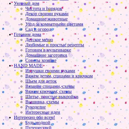
Уютный дом
Чистота и порядок
Декор своими руками
Домашние животные
Уход за комнатными цветами
Сад и огород
Готовим дома
Детское меню
Любимые и простые рецепты
Готовим в мультиварке
Домашние заготовки
Советы хозяйке
HAND MADE
Игрушки своими руками
Вяжем детям, спицами и крючком
Шьем для деток
Вязание спицами, схемы
Вяжем крючком, схемы
Шитье, простые выкройки
Вышивка, схемы
Рукоделие
Интересные идеи
Интересно обо всем!
Будь модной
Путешествуй