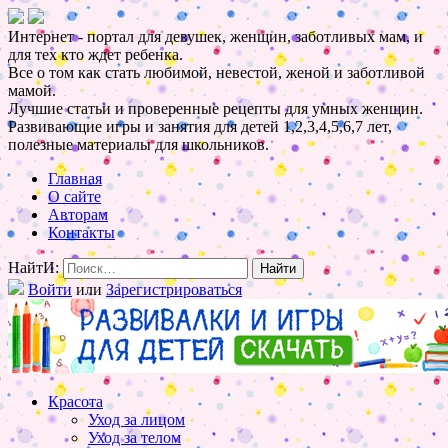
Интернет - портал для девушек, женщин, заботливых мам, и
для тех кто ждет ребенка.
Все о том как стать любимой, невестой, женой и заботливой
мамой.
Лучшие статьи и проверенные рецепты для умных женщин.
Развивающие игры и занятия для детей 1,2,3,4,5,6,7 лет,
полезные материалы для школьников.
Главная
О сайте
Авторам
Контакты
НайтИ:
Войти
или
Зарегистрироваться
Красота
Уход за лицом
Уход за телом