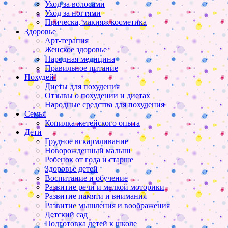
Уход за волосами
Уход за ногтями
Прическа, макияж косметика
Здоровье
Арт-терапия
Женское здоровье
Народная медицина
Правильное питание
Похудей!
Диеты для похудения
Отзывы о похудении и диетах
Народные средства для похудения
Семья
Копилка жетейского опыта
Дети
Грудное вскармливание
Новорожденный малыш
Ребенок от года и старше
Здоровье детей
Воспитание и обучение
Развитие речи и мелкой моторики
Развитие памяти и внимания
Развитие мышления и воображения
Детский сад
Подготовка детей к школе