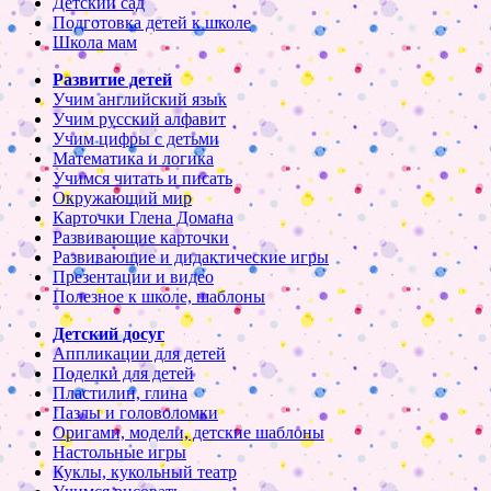
Детский сад
Подготовка детей к школе
Школа мам
Развитие детей
Учим английский язык
Учим русский алфавит
Учим цифры с детьми
Математика и логика
Учимся читать и писать
Окружающий мир
Карточки Глена Домана
Развивающие карточки
Развивающие и дидактические игры
Презентации и видео
Полезное к школе, шаблоны
Детский досуг
Аппликации для детей
Поделки для детей
Пластилин, глина
Пазлы и головоломки
Оригами, модели, детские шаблоны
Настольные игры
Куклы, кукольный театр