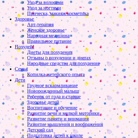
Уход за волосами
Уход за ногтями
Прическа, макияж косметика
Здоровье
Арт-терапия
Женское здоровье
Народная медицина
Правильное питание
Похудей!
Диеты для похудения
Отзывы о похудении и диетах
Народные средства для похудения
Семья
Копилка жетейского опыта
Дети
Грудное вскармливание
Новорожденный малыш
Ребенок от года и старше
Здоровье детей
Воспитание и обучение
Развитие речи и мелкой моторики
Развитие памяти и внимания
Развитие мышления и воображения
Детский сад
Подготовка детей к школе