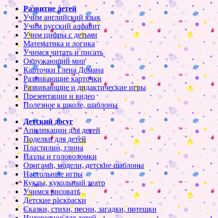
Развитие детей
Учим английский язык
Учим русский алфавит
Учим цифры с детьми
Математика и логика
Учимся читать и писать
Окружающий мир
Карточки Глена Домана
Развивающие карточки
Развивающие и дидактические игры
Презентации и видео
Полезное к школе, шаблоны
Детский досуг
Аппликации для детей
Поделки для детей
Пластилин, глина
Пазлы и головоломки
Оригами, модели, детские шаблоны
Настольные игры
Куклы, кукольный театр
Учимся рисовать
Детские раскраски
Сказки, стихи, песни, загадки, потешки
Интересное для детей