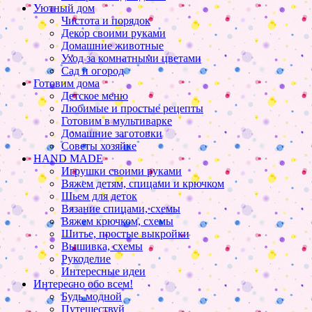
Уютный дом
Чистота и порядок
Декор своими руками
Домашние животные
Уход за комнатными цветами
Сад и огород
Готовим дома
Детское меню
Любимые и простые рецепты
Готовим в мультиварке
Домашние заготовки
Советы хозяйке
HAND MADE
Игрушки своими руками
Вяжем детям, спицами и крючком
Шьем для деток
Вязание спицами, схемы
Вяжем крючком, схемы
Шитье, простые выкройки
Вышивка, схемы
Рукоделие
Интересные идеи
Интересно обо всем!
Будь модной
Путешествуй