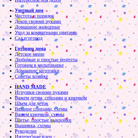
Уютный дом
Чистота и порядок
Декор своими руками
Домашние животные
Уход за комнатными цветами
Сад и огород
Готовим дома
Детское меню
Любимые и простые рецепты
Готовим в мультиварке
Домашние заготовки
Советы хозяйке
HAND MADE
Игрушки своими руками
Вяжем детям, спицами и крючком
Шьем для деток
Вязание спицами, схемы
Вяжем крючком, схемы
Шитье, простые выкройки
Вышивка, схемы
Рукоделие
Интересные идеи