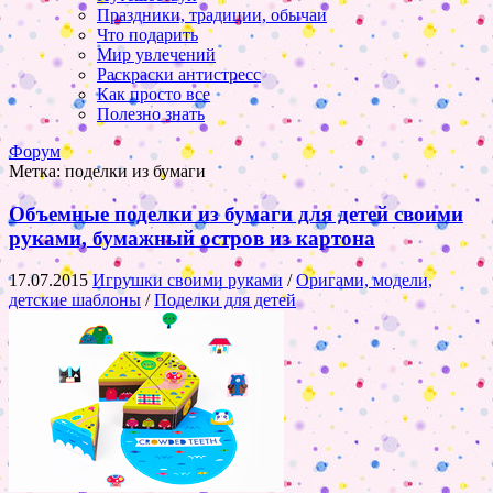
Праздники, традиции, обычаи
Что подарить
Мир увлечений
Раскраски антистресс
Как просто все
Полезно знать
Форум
Метка:
поделки из бумаги
Объемные поделки из бумаги для детей своими
руками, бумажный остров из картона
17.07.2015
Игрушки своими руками
/
Оригами, модели,
детские шаблоны
/
Поделки для детей