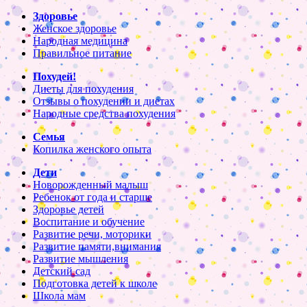
Здоровье
Женское здоровье
Народная медицина
Правильное питание
Похудей!
Диеты для похудения
Отзывы о похудении и диетах
Народные средства похудения
Семья
Копилка женского опыта
Дети
Новорожденный малыш
Ребенок от года и старше
Здоровье детей
Воспитание и обучение
Развитие речи, моторики
Развитие памяти,внимания
Развитие мышления
Детский сад
Подготовка детей к школе
Школа мам