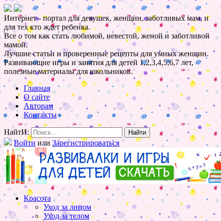
Интернет - портал для девушек, женщин, заботливых мам, и
для тех кто ждет ребенка.
Все о том как стать любимой, невестой, женой и заботливой
мамой.
Лучшие статьи и проверенные рецепты для умных женщин.
Развивающие игры и занятия для детей 1,2,3,4,5,6,7 лет,
полезные материалы для школьников.
Главная
О сайте
Авторам
Контакты
НайтИ:
Войти
или
Зарегистрироваться
Красота
Уход за лицом
Уход за телом