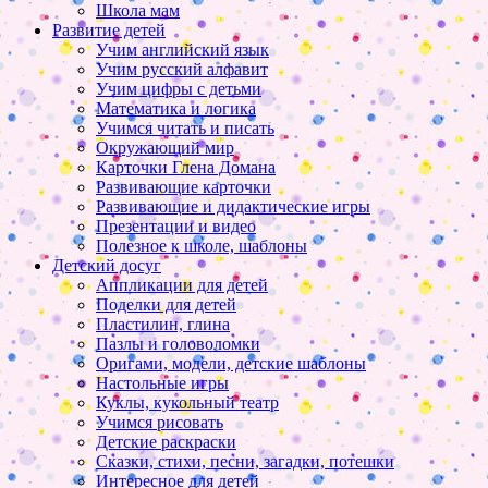
Школа мам
Развитие детей
Учим английский язык
Учим русский алфавит
Учим цифры с детьми
Математика и логика
Учимся читать и писать
Окружающий мир
Карточки Глена Домана
Развивающие карточки
Развивающие и дидактические игры
Презентации и видео
Полезное к школе, шаблоны
Детский досуг
Аппликации для детей
Поделки для детей
Пластилин, глина
Пазлы и головоломки
Оригами, модели, детские шаблоны
Настольные игры
Куклы, кукольный театр
Учимся рисовать
Детские раскраски
Сказки, стихи, песни, загадки, потешки
Интересное для детей