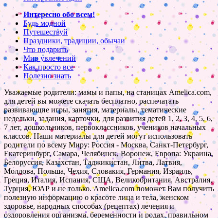
Интересно обо всем!
Будь модной
Путешествуй
Праздники, традиции, обычаи
Что подарить
Мир увлечений
Как просто все
Полезно знать
Уважаемые родители: мамы и папы, на станицах Amelica.com,
для детей вы можете скачать бесплатно, распечатать
развивающие игры, занятия, материалы, тематические
недельки, задания, карточки, для развития детей 1, 2, 3, 4, 5, 6,
7 лет, дошкольников, первоклассников, учеников начальных
классов. Наши материалы для детей могут использовать
родители по всему Миру: Россия - Москва, Санкт-Петербург,
Екатеринбург, Самара, Челябинск, Воронеж, Европа: Украина,
Белоруссия, Казахстан, Таджикистан, Литва, Латвия,
Молдова, Польша, Чехия, Словакия, Германия, Израиль,
Греция, Италия, Испания, США, Великобритания, Австралия,
Турция, ЮАР и не только. Amelica.com поможет Вам получить
полезную информацию о красоте лица и тела, женском
здоровье, народных способах (рецептах) лечения и
оздоровления организма, беременности и родах, правильном