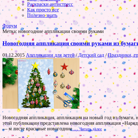
Раскраски антистресс
Как просто все
Полезно знать
Форум
Метка:
новогодние аппликации своими руками
Новогодняя аппликация своими руками из бумаги
01.12.2015
Аппликации для детей
/
Детский сад
/
Праздники, т
Новогодняя аппликация, аппликация на новый год из бумаги, 
этой публикации представлена новогодняя аппликация «Наряди 
— м листе красивые новогодние
…
Читать далее