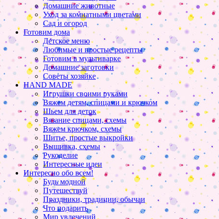
Домашние животные
Уход за комнатными цветами
Сад и огород
Готовим дома
Детское меню
Любимые и простые рецепты
Готовим в мультиварке
Домашние заготовки
Советы хозяйке
HAND MADE
Игрушки своими руками
Вяжем детям, спицами и крючком
Шьем для деток
Вязание спицами, схемы
Вяжем крючком, схемы
Шитье, простые выкройки
Вышивка, схемы
Рукоделие
Интересные идеи
Интересно обо всем!
Будь модной
Путешествуй
Праздники, традиции, обычаи
Что подарить
Мир увлечений