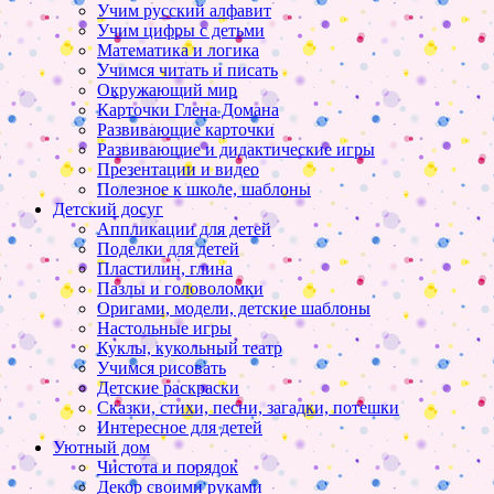
Учим русский алфавит
Учим цифры с детьми
Математика и логика
Учимся читать и писать
Окружающий мир
Карточки Глена Домана
Развивающие карточки
Развивающие и дидактические игры
Презентации и видео
Полезное к школе, шаблоны
Детский досуг
Аппликации для детей
Поделки для детей
Пластилин, глина
Пазлы и головоломки
Оригами, модели, детские шаблоны
Настольные игры
Куклы, кукольный театр
Учимся рисовать
Детские раскраски
Сказки, стихи, песни, загадки, потешки
Интересное для детей
Уютный дом
Чистота и порядок
Декор своими руками