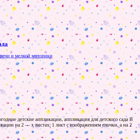
ада
 речи и мелкой моторики
годние детские аппликации, аппликация для детского сада В
ации на 2 — х листах: 1 лист с изображением елочки, а на 2