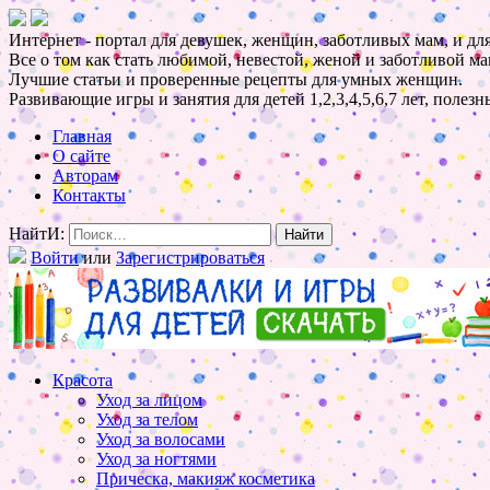
Интернет - портал для девушек, женщин, заботливых мам, и для
Все о том как стать любимой, невестой, женой и заботливой ма
Лучшие статьи и проверенные рецепты для умных женщин.
Развивающие игры и занятия для детей 1,2,3,4,5,6,7 лет, полез
Главная
О сайте
Авторам
Контакты
НайтИ:
Войти
или
Зарегистрироваться
Красота
Уход за лицом
Уход за телом
Уход за волосами
Уход за ногтями
Прическа, макияж косметика