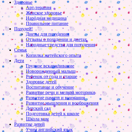
Здоровье
Арт-терапия
Женское здоровье
Народная медицина
Правильное питание
Похудей!
Диеты для похудения
Отзывы о похудении и диетах
Народные средства для похудения
Семья
Копилка жетейского опыта
Дети
Грудное вскармливание
Новорожденный малыш
Ребенок от года и старше
Здоровье детей
Воспитание и обучение
Развитие речи и мелкой моторики
Развитие памяти и внимания
Развитие мышления и воображения
Детский сад
Подготовка детей к школе
Школа мам
Развитие детей
Учим английский язык