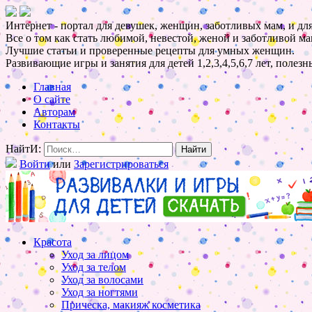
Интернет - портал для девушек, женщин, заботливых мам, и для
Все о том как стать любимой, невестой, женой и заботливой ма
Лучшие статьи и проверенные рецепты для умных женщин.
Развивающие игры и занятия для детей 1,2,3,4,5,6,7 лет, полез
Главная
О сайте
Авторам
Контакты
НайтИ:
Войти
или
Зарегистрироваться
Красота
Уход за лицом
Уход за телом
Уход за волосами
Уход за ногтями
Прическа, макияж косметика