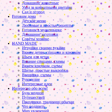
Домашние животные
Уход за комнатными цветами
Сад и огород
Готовим дома
Детское меню
Любимые и простые рецепты
Готовим в мультиварке
Домашние заготовки
Советы хозяйке
HAND MADE
Игрушки своими руками
Вяжем детям, спицами и крючком
Шьем для деток
Вязание спицами, схемы
Вяжем крючком, схемы
Шитье, простые выкройки
Вышивка, схемы
Рукоделие
Интересные идеи
Интересно обо всем!
Будь модной
Путешествуй
Праздники, традиции, обычаи
Что подарить
Мир увлечений