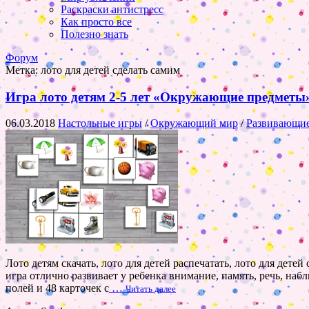
Раскраски антистресс
Как просто все
Полезно знать
Форум
Метка:
лото для детей сделать самим
Игра лото детям 2-5 лет «Окружающие предметы»
06.03.2018
Настольные игры
/
Окружающий мир
/
Развивающие
Лото детям скачать, лото для детей распечатать, лото для дете
игра отлично развивает у ребенка внимание, память, речь, на
полей и 48 карточек с
…
Читать далее