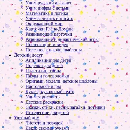
Учим русский алфавит
Учим цифры с детьми
Математика и логика
Учимся читать и писать
Окружающий мир
Карточки Глена Домана
Развивающие карточки
Развивающие и дидактические игры
Презентации и видео
Полезное к школе, шаблоны
Детский досуг
Аппликации для детей
Поделки для детей
Пластилин, глина
Пазлы и головоломки
Оригами, модели, детские шаблоны
Настольные игры
Куклы, кукольный театр
Учимся рисовать
Детские раскраски
Сказки, стихи, песни, загадки, потешки
Интересное для детей
Уютный дом
Чистота и порядок
Декор своими руками