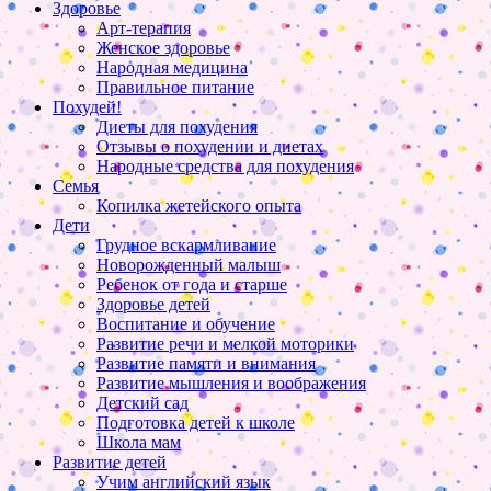
Здоровье
Арт-терапия
Женское здоровье
Народная медицина
Правильное питание
Похудей!
Диеты для похудения
Отзывы о похудении и диетах
Народные средства для похудения
Семья
Копилка жетейского опыта
Дети
Грудное вскармливание
Новорожденный малыш
Ребенок от года и старше
Здоровье детей
Воспитание и обучение
Развитие речи и мелкой моторики
Развитие памяти и внимания
Развитие мышления и воображения
Детский сад
Подготовка детей к школе
Школа мам
Развитие детей
Учим английский язык