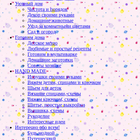
Уютный дом
Чистота и порядок
Декор своими руками
Домашние животные
Уход за комнатными цветами
Сад и огород
Готовим дома
Детское меню
Любимые и простые рецепты
Готовим в мультиварке
Домашние заготовки
Советы хозяйке
HAND MADE
Игрушки своими руками
Вяжем детям, спицами и крючком
Шьем для деток
Вязание спицами, схемы
Вяжем крючком, схемы
Шитье, простые выкройки
Вышивка, схемы
Рукоделие
Интересные идеи
Интересно обо всем!
Будь модной
Путешествуй