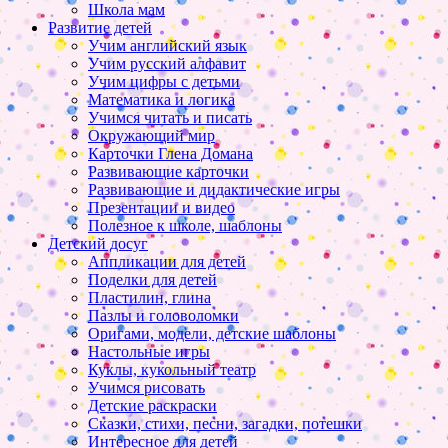
Школа мам
Развитие детей
Учим английский язык
Учим русский алфавит
Учим цифры с детьми
Математика и логика
Учимся читать и писать
Окружающий мир
Карточки Глена Домана
Развивающие карточки
Развивающие и дидактические игры
Презентации и видео
Полезное к школе, шаблоны
Детский досуг
Аппликации для детей
Поделки для детей
Пластилин, глина
Пазлы и головоломки
Оригами, модели, детские шаблоны
Настольные игры
Куклы, кукольный театр
Учимся рисовать
Детские раскраски
Сказки, стихи, песни, загадки, потешки
Интересное для детей