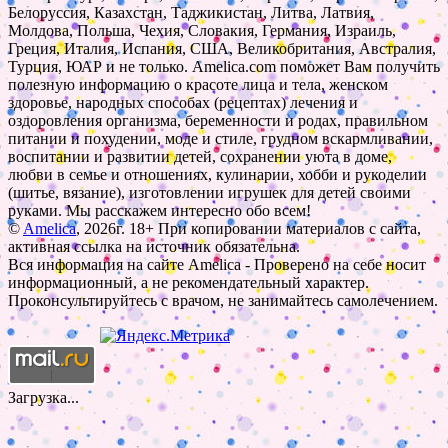
Белоруссия, Казахстан, Таджикистан, Литва, Латвия,
Молдова, Польша, Чехия, Словакия, Германия, Израиль,
Греция, Италия, Испания, США, Великобритания, Австралия,
Турция, ЮАР и не только. Amelica.com поможет Вам получить
полезную информацию о красоте лица и тела, женском
здоровье, народных способах (рецептах) лечения и
оздоровления организма, беременности и родах, правильном
питании и похудении, моде и стиле, грудном вскармливании,
воспитании и развитии детей, сохранении уюта в доме,
любви в семье и отношениях, кулинарии, хобби и рукоделии
(шитье, вязание), изготовлении игрушек для детей своими
руками. Мы расскажем интересно обо всем!
©
Amelica
, 2026г. 18+ При копировании материалов с сайта,
активная ссылка на источник обязательна.
Вся информация на сайте Amelica - Проверено на себе носит
информационный, а не рекомендательный характер.
Проконсультируйтесь с врачом, не занимайтесь самолечением.
Загрузка...