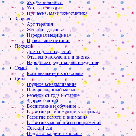
Уход за волосами
Уход за ногтями
Прическа, макияж косметика
Здоровье
Арт-терапия
Женское здоровье
Народная медицина
Правильное питание
Похудей!
Диеты для похудения
Отзывы о похудении и диетах
Народные средства для похудения
Семья
Копилка жетейского опыта
Дети
Грудное вскармливание
Новорожденный малыш
Ребенок от года и старше
Здоровье детей
Воспитание и обучение
Развитие речи и мелкой моторики
Развитие памяти и внимания
Развитие мышления и воображения
Детский сад
Подготовка детей к школе