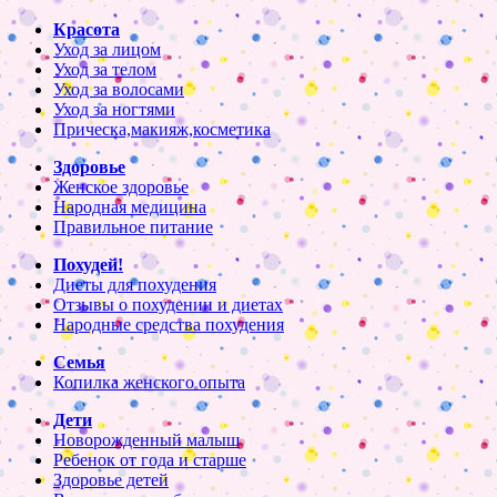
Красота
Уход за лицом
Уход за телом
Уход за волосами
Уход за ногтями
Прическа,макияж,косметика
Здоровье
Женское здоровье
Народная медицина
Правильное питание
Похудей!
Диеты для похудения
Отзывы о похудении и диетах
Народные средства похудения
Семья
Копилка женского опыта
Дети
Новорожденный малыш
Ребенок от года и старше
Здоровье детей