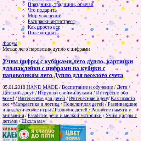
Праздники, традиции, обычаи
Что подарить
Мир увлечений
Раскраски антистресс
Как просто все
Полезно знать
Форум
Метка:
лего паровозик дупло с цифрами
Учим цифры с кубиками лего дупло, картинки
для наклейки с цифрами на кубики с
паровозиком лего Дупло для веселого счета
05.01.2018
HAND MADE
/
Воспитание и обучение
/
Дети
/
Детский досуг
/
Игрушки своими руками
/
Интересно обо
всем!
/
Интересное для детей
/
Интересные идеи
/
Как просто
все
/
Математика и логика
/
Поделки для детей
/
Развивающие
и дидактические игры
/
Развитие детей
/
Развитие памяти и
внимания
/
Развитие речи и мелкой моторики
/
Учим цифры с
детьми
/
Школа мам