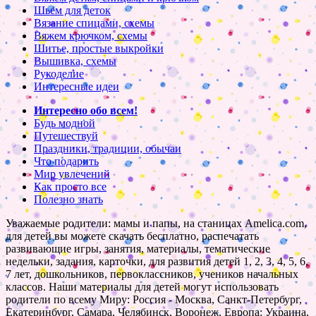
Шьем для деток
Вязание спицами, схемы
Вяжем крючком, схемы
Шитье, простые выкройки
Вышивка, схемы
Рукоделие
Интересные идеи
Интересно обо всем!
Будь модной
Путешествуй
Праздники, традиции, обычаи
Что подарить
Мир увлечений
Как просто все
Полезно знать
Уважаемые родители: мамы и папы, на станицах Amelica.com,
для детей вы можете скачать бесплатно, распечатать
развивающие игры, занятия, материалы, тематические
недельки, задания, карточки, для развития детей 1, 2, 3, 4, 5, 6,
7 лет, дошкольников, первоклассников, учеников начальных
классов. Наши материалы для детей могут использовать
родители по всему Миру: Россия - Москва, Санкт-Петербург,
Екатеринбург, Самара, Челябинск, Воронеж, Европа: Украина,