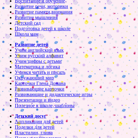
Воспитание и обучение
Развитие речи, моторики
Развитие памяти,внимания
Развитие мышления
Детский сад
Подготовка детей к школе
Школа мам
Развитие детей
Учим английский язык
Учим русский алфавит
Учим цифры с детьми
Математика и логика
Учимся читать и писать
Окружающий мир
Карточки Глена Домана
Развивающие карточки
Развивающие и дидактические игры
Презентации и видео
Полезное к школе, шаблоны
Детский досуг
Аппликации для детей
Поделки для детей
Пластилин, глина