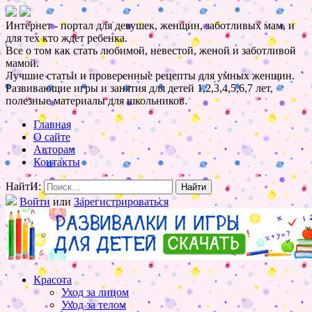
Интернет - портал для девушек, женщин, заботливых мам, и
для тех кто ждет ребенка.
Все о том как стать любимой, невестой, женой и заботливой
мамой.
Лучшие статьи и проверенные рецепты для умных женщин.
Развивающие игры и занятия для детей 1,2,3,4,5,6,7 лет,
полезные материалы для школьников.
Главная
О сайте
Авторам
Контакты
НайтИ:
Войти
или
Зарегистрироваться
Красота
Уход за лицом
Уход за телом