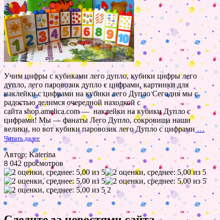
Учим цифры с кубиками лего дупло, кубики цифры лего
дупло, лего паровозик дупло с цифрами, картинки для
наклейки с цифрами на кубики лего Дупло Сегодня мы с
радостью делимся очередной находкой с
сайта shop.amelica.com — наклейки на кубики Дупло с
цифрами! Мы — фанаты Лего Дупло, сокровища наши
велики, но вот кубики паровозик лего Дупло с цифрами
…
Читать далее
Автор: Katerina
8 042 просмотров
2
Следите за новостями сайта