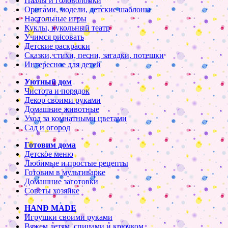
Пазлы и головоломки
Оригами, модели, детские шаблоны
Настольные игры
Куклы, кукольный театр
Учимся рисовать
Детские раскраски
Сказки, стихи, песни, загадки, потешки
Интересное для детей
Уютный дом
Чистота и порядок
Декор своими руками
Домашние животные
Уход за комнатными цветами
Сад и огород
Готовим дома
Детское меню
Любимые и простые рецепты
Готовим в мультиварке
Домашние заготовки
Советы хозяйке
HAND MADE
Игрушки своими руками
Вяжем детям, спицами и крючком