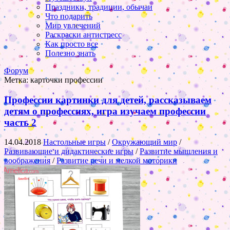
Праздники, традиции, обычаи
Что подарить
Мир увлечений
Раскраски антистресс
Как просто все
Полезно знать
Форум
Метка:
карточки профессии
Профессии картинки для детей, рассказываем
детям о профессиях, игра изучаем профессии
часть 2
14.04.2018
Настольные игры
/
Окружающий мир
/
Развивающие и дидактические игры
/
Развитие мышления и
воображения
/
Развитие речи и мелкой моторики