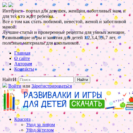
Интернет - портал для девушек, женщин, заботливых мам, и
для тех кто ждет ребенка.
Все о том как стать любимой, невестой, женой и заботливой
мамой.
Лучшие статьи и проверенные рецепты для умных женщин.
Развивающие игры и занятия для детей 1,2,3,4,5,6,7 лет,
полезные материалы для школьников.
Главная
О сайте
Авторам
Контакты
НайтИ:
Войти
или
Зарегистрироваться
Красота
Уход за лицом
Уход за телом