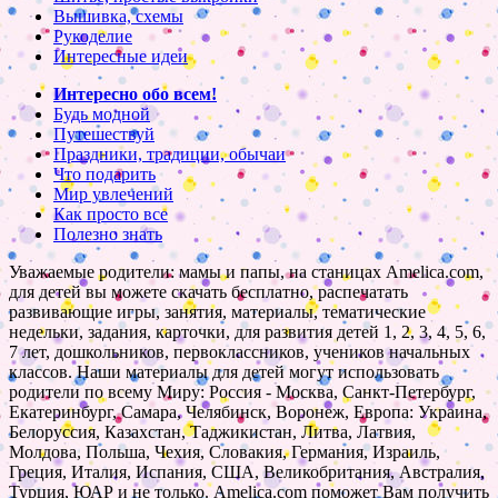
Вышивка, схемы
Рукоделие
Интересные идеи
Интересно обо всем!
Будь модной
Путешествуй
Праздники, традиции, обычаи
Что подарить
Мир увлечений
Как просто все
Полезно знать
Уважаемые родители: мамы и папы, на станицах Amelica.com,
для детей вы можете скачать бесплатно, распечатать
развивающие игры, занятия, материалы, тематические
недельки, задания, карточки, для развития детей 1, 2, 3, 4, 5, 6,
7 лет, дошкольников, первоклассников, учеников начальных
классов. Наши материалы для детей могут использовать
родители по всему Миру: Россия - Москва, Санкт-Петербург,
Екатеринбург, Самара, Челябинск, Воронеж, Европа: Украина,
Белоруссия, Казахстан, Таджикистан, Литва, Латвия,
Молдова, Польша, Чехия, Словакия, Германия, Израиль,
Греция, Италия, Испания, США, Великобритания, Австралия,
Турция, ЮАР и не только. Amelica.com поможет Вам получить