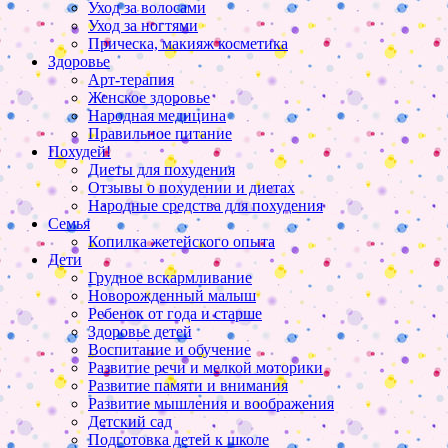
Уход за волосами
Уход за ногтями
Прическа, макияж косметика
Здоровье
Арт-терапия
Женское здоровье
Народная медицина
Правильное питание
Похудей!
Диеты для похудения
Отзывы о похудении и диетах
Народные средства для похудения
Семья
Копилка жетейского опыта
Дети
Грудное вскармливание
Новорожденный малыш
Ребенок от года и старше
Здоровье детей
Воспитание и обучение
Развитие речи и мелкой моторики
Развитие памяти и внимания
Развитие мышления и воображения
Детский сад
Подготовка детей к школе