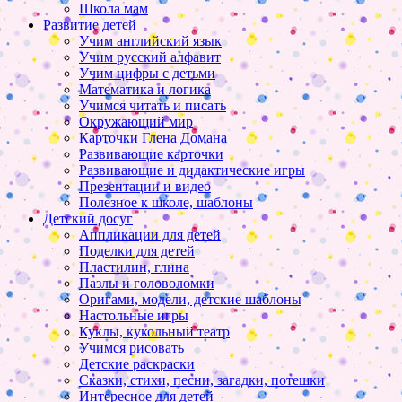
Школа мам
Развитие детей
Учим английский язык
Учим русский алфавит
Учим цифры с детьми
Математика и логика
Учимся читать и писать
Окружающий мир
Карточки Глена Домана
Развивающие карточки
Развивающие и дидактические игры
Презентации и видео
Полезное к школе, шаблоны
Детский досуг
Аппликации для детей
Поделки для детей
Пластилин, глина
Пазлы и головоломки
Оригами, модели, детские шаблоны
Настольные игры
Куклы, кукольный театр
Учимся рисовать
Детские раскраски
Сказки, стихи, песни, загадки, потешки
Интересное для детей