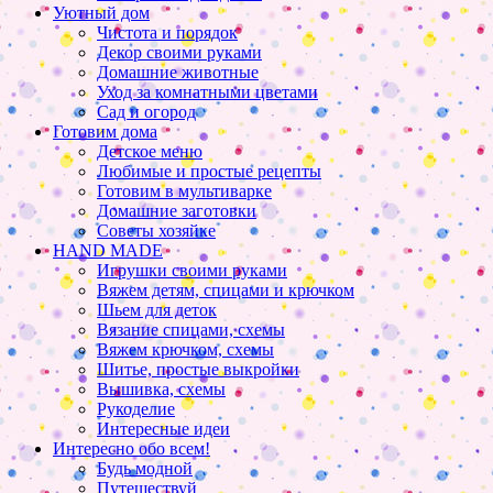
Уютный дом
Чистота и порядок
Декор своими руками
Домашние животные
Уход за комнатными цветами
Сад и огород
Готовим дома
Детское меню
Любимые и простые рецепты
Готовим в мультиварке
Домашние заготовки
Советы хозяйке
HAND MADE
Игрушки своими руками
Вяжем детям, спицами и крючком
Шьем для деток
Вязание спицами, схемы
Вяжем крючком, схемы
Шитье, простые выкройки
Вышивка, схемы
Рукоделие
Интересные идеи
Интересно обо всем!
Будь модной
Путешествуй