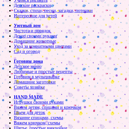
Учимся рисовать
Детские раскраски
Сказки, стихи, песни, загадки, потешки
Интересное для детей
Уютный дом
Чистота и порядок
Декор своими руками
Домашние животные
Уход за комнатными цветами
Сад и огород
Готовим дома
Детское меню
Любимые и простые рецепты
Готовим в мультиварке
Домашние заготовки
Советы хозяйке
HAND MADE
Игрушки своими руками
Вяжем детям, спицами и крючком
Шьем для деток
Вязание спицами, схемы
Вяжем крючком, схемы
Шитье, простые выкройки