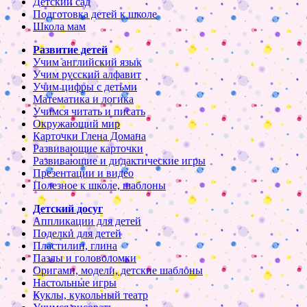
Детский сад
Подготовка детей к школе
Школа мам
Развитие детей
Учим английский язык
Учим русский алфавит
Учим цифры с детьми
Математика и логика
Учимся читать и писать
Окружающий мир
Карточки Глена Домана
Развивающие карточки
Развивающие и дидактические игры
Презентации и видео
Полезное к школе, шаблоны
Детский досуг
Аппликации для детей
Поделки для детей
Пластилин, глина
Пазлы и головоломки
Оригами, модели, детские шаблоны
Настольные игры
Куклы, кукольный театр