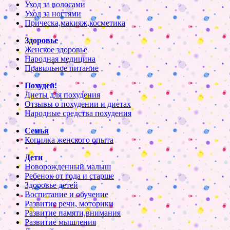
Уход за волосами
Уход за ногтями
Прическа,макияж,косметика
Здоровье
Женское здоровье
Народная медицина
Правильное питание
Похудей!
Диеты для похудения
Отзывы о похудении и диетах
Народные средства похудения
Семья
Копилка женского опыта
Дети
Новорожденный малыш
Ребенок от года и старше
Здоровье детей
Воспитание и обучение
Развитие речи, моторики
Развитие памяти,внимания
Развитие мышления