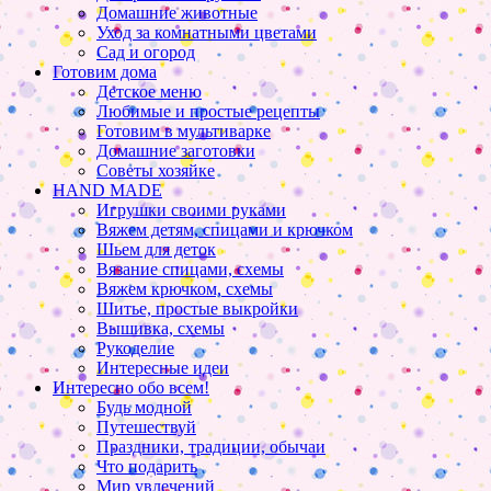
Домашние животные
Уход за комнатными цветами
Сад и огород
Готовим дома
Детское меню
Любимые и простые рецепты
Готовим в мультиварке
Домашние заготовки
Советы хозяйке
HAND MADE
Игрушки своими руками
Вяжем детям, спицами и крючком
Шьем для деток
Вязание спицами, схемы
Вяжем крючком, схемы
Шитье, простые выкройки
Вышивка, схемы
Рукоделие
Интересные идеи
Интересно обо всем!
Будь модной
Путешествуй
Праздники, традиции, обычаи
Что подарить
Мир увлечений