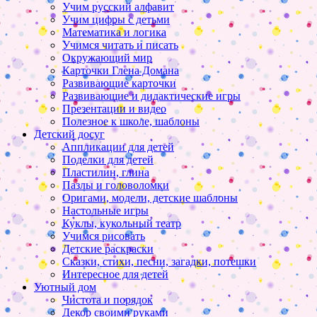
Учим русский алфавит
Учим цифры с детьми
Математика и логика
Учимся читать и писать
Окружающий мир
Карточки Глена Домана
Развивающие карточки
Развивающие и дидактические игры
Презентации и видео
Полезное к школе, шаблоны
Детский досуг
Аппликации для детей
Поделки для детей
Пластилин, глина
Пазлы и головоломки
Оригами, модели, детские шаблоны
Настольные игры
Куклы, кукольный театр
Учимся рисовать
Детские раскраски
Сказки, стихи, песни, загадки, потешки
Интересное для детей
Уютный дом
Чистота и порядок
Декор своими руками