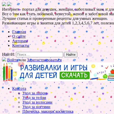
Интернет - портал для девушек, женщин, заботливых мам, и для
Все о том как стать любимой, невестой, женой и заботливой ма
Лучшие статьи и проверенные рецепты для умных женщин.
Развивающие игры и занятия для детей 1,2,3,4,5,6,7 лет, полез
Главная
О сайте
Авторам
Контакты
НайтИ:
Войти
или
Зарегистрироваться
Красота
Уход за лицом
Уход за телом
Уход за волосами
Уход за ногтями
Прическа, макияж косметика