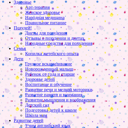
Здоровье
Арт-терапия
Женское здоровье
Народная медицина
Правильное питание
Похудей!
Диеты для похудения
Отзывы о похудении и диетах
Народные средства для похудения
Семья
Копилка жетейского опыта
Дети
Грудное вскармливание
Новорожденный малыш
Ребенок от года и старше
Здоровье детей
Воспитание и обучение
Развитие речи и мелкой моторики
Развитие памяти и внимания
Развитие мышления и воображения
Детский сад
Подготовка детей к школе
Школа мам
Развитие детей
Учим английский язык