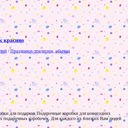
к красиво
етей
/
Праздники, традиции, обычаи
робки для подарков Подарочные коробки для новогодних
их подарочных коробочек. Для каждого их близких Вам людей