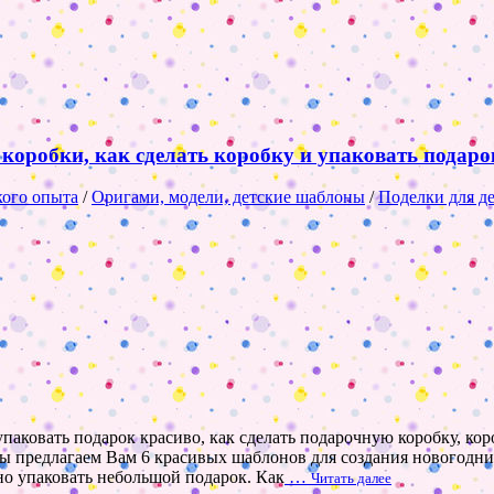
коробки, как сделать коробку и упаковать подаро
кого опыта
/
Оригами, модели, детские шаблоны
/
Поделки для д
паковать подарок красиво, как сделать подарочную коробку, ко
мы предлагаем Вам 6 красивых шаблонов для создания новогодн
но упаковать небольшой подарок. Как
…
Читать далее