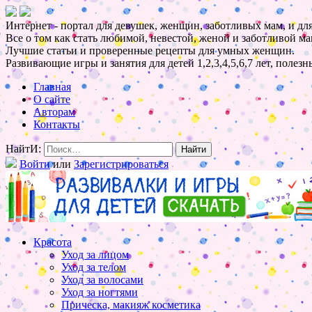
Интернет - портал для девушек, женщин, заботливых мам, и для
Все о том как стать любимой, невестой, женой и заботливой ма
Лучшие статьи и проверенные рецепты для умных женщин.
Развивающие игры и занятия для детей 1,2,3,4,5,6,7 лет, полез
Главная
О сайте
Авторам
Контакты
НайтИ:
Войти
или
Зарегистрироваться
Красота
Уход за лицом
Уход за телом
Уход за волосами
Уход за ногтями
Прическа, макияж косметика