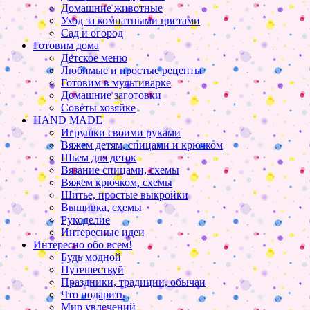
Домашние животные
Уход за комнатными цветами
Сад и огород
Готовим дома
Детское меню
Любимые и простые рецепты
Готовим в мультиварке
Домашние заготовки
Советы хозяйке
HAND MADE
Игрушки своими руками
Вяжем детям, спицами и крючком
Шьем для деток
Вязание спицами, схемы
Вяжем крючком, схемы
Шитье, простые выкройки
Вышивка, схемы
Рукоделие
Интересные идеи
Интересно обо всем!
Будь модной
Путешествуй
Праздники, традиции, обычаи
Что подарить
Мир увлечений