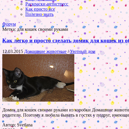
Раскраски антистресс
Как просто все
Полезно знать
Форум
Метка:
для кошек своими руками
Как легко и просто сделать домик для кошек из 
12.03.2015
Домашние животные
/
Уютный дом
Домик для кошек своими руками из коробки Домашние животные 
родители. Поэтому я любила бывать в гостях у подруг, имеющих
Автор: Svetlana