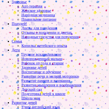
Здоровье
Арт-терапия
Женское здоровье
Народная медицина
Правильное питание
Похудей!
Диеты для похудения
Отзывы о похудении и диетах
Народные средства для похудения
Семья
Копилка жетейского опыта
Дети
Грудное вскармливание
Новорожденный малыш
Ребенок от года и старше
Здоровье детей
Воспитание и обучение
Развитие речи и мелкой моторики
Развитие памяти и внимания
Развитие мышления и воображения
Детский сад
Подготовка детей к школе
Школа мам
Развитие детей
Учим английский язык