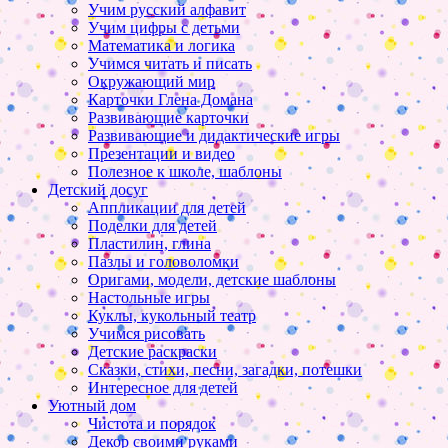
Учим русский алфавит
Учим цифры с детьми
Математика и логика
Учимся читать и писать
Окружающий мир
Карточки Глена Домана
Развивающие карточки
Развивающие и дидактические игры
Презентации и видео
Полезное к школе, шаблоны
Детский досуг
Аппликации для детей
Поделки для детей
Пластилин, глина
Пазлы и головоломки
Оригами, модели, детские шаблоны
Настольные игры
Куклы, кукольный театр
Учимся рисовать
Детские раскраски
Сказки, стихи, песни, загадки, потешки
Интересное для детей
Уютный дом
Чистота и порядок
Декор своими руками