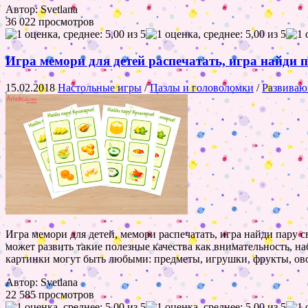
Автор: Svetlana
36 022 просмотров
Игра мемори для детей распечатать, игра найди 
15.02.2018
Настольные игры
/
Пазлы и головоломки
/
Развиваю
Игра мемори для детей, мемори распечатать, игра найди пару 
может развить такие полезные качества как внимательность, н
картинки могут быть любыми: предметы, игрушки, фрукты, о
Автор: Svetlana
22 585 просмотров