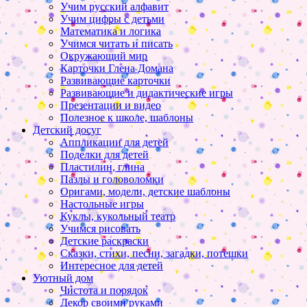
Учим русский алфавит
Учим цифры с детьми
Математика и логика
Учимся читать и писать
Окружающий мир
Карточки Глена Домана
Развивающие карточки
Развивающие и дидактические игры
Презентации и видео
Полезное к школе, шаблоны
Детский досуг
Аппликации для детей
Поделки для детей
Пластилин, глина
Пазлы и головоломки
Оригами, модели, детские шаблоны
Настольные игры
Куклы, кукольный театр
Учимся рисовать
Детские раскраски
Сказки, стихи, песни, загадки, потешки
Интересное для детей
Уютный дом
Чистота и порядок
Декор своими руками