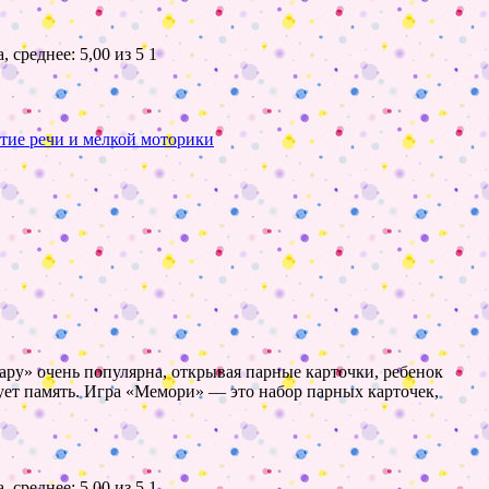
1
тие речи и мелкой моторики
ару» очень популярна, открывая парные карточки, ребенок
рует память. Игра «Мемори» — это набор парных карточек,
1