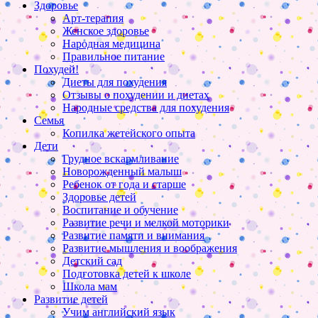
Здоровье
Арт-терапия
Женское здоровье
Народная медицина
Правильное питание
Похудей!
Диеты для похудения
Отзывы о похудении и диетах
Народные средства для похудения
Семья
Копилка жетейского опыта
Дети
Грудное вскармливание
Новорожденный малыш
Ребенок от года и старше
Здоровье детей
Воспитание и обучение
Развитие речи и мелкой моторики
Развитие памяти и внимания
Развитие мышления и воображения
Детский сад
Подготовка детей к школе
Школа мам
Развитие детей
Учим английский язык