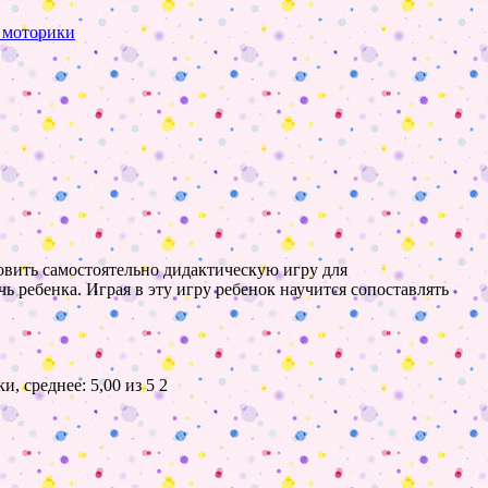
й моторики
товить самостоятельно дидактическую игру для
ь ребенка. Играя в эту игру ребенок научится сопоставлять
2