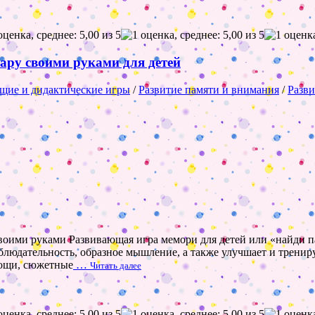
пару своими руками для детей
щие и дидактические игры
/
Развитие памяти и внимания
/
Разви
своими руками Развивающая игра мемори для детей или «найди п
аблюдательность, образное мышление, а также улучшает и трени
вощи, сюжетные
…
Читать далее