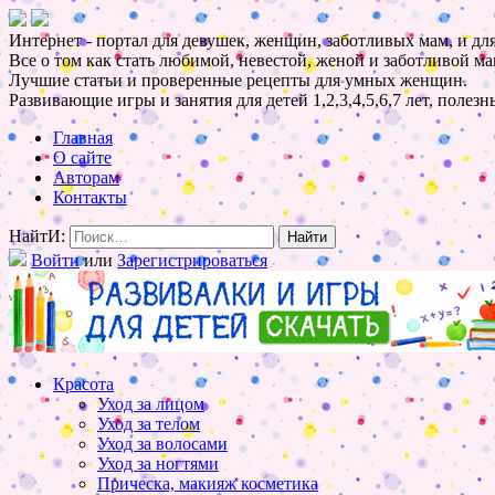
Интернет - портал для девушек, женщин, заботливых мам, и для
Все о том как стать любимой, невестой, женой и заботливой ма
Лучшие статьи и проверенные рецепты для умных женщин.
Развивающие игры и занятия для детей 1,2,3,4,5,6,7 лет, полез
Главная
О сайте
Авторам
Контакты
НайтИ:
Войти
или
Зарегистрироваться
Красота
Уход за лицом
Уход за телом
Уход за волосами
Уход за ногтями
Прическа, макияж косметика