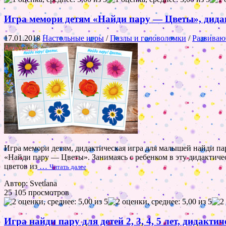
Игра мемори детям «Найди пару — Цветы», дидак
17.01.2018
Настольные игры
/
Пазлы и головоломки
/
Развиваю
Игра мемори детям, дидактическая игра для малышей найди пар
«Найди пару — Цветы». Занимаясь с ребенком в эту дидактичес
цветов из
…
Читать далее
Автор: Svetlana
25 105 просмотров
Игра найди пару для детей 2, 3, 4, 5 лет, дидакт