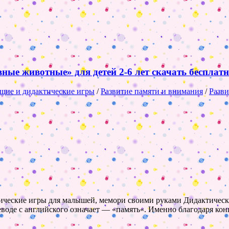
ые животные» для детей 2-6 лет скачать бесплатн
щие и дидактические игры
/
Развитие памяти и внимания
/
Разви
ктические игры для малышей, мемори своими руками Дидактичес
реводе с английского означает — «память«. Именно благодаря к