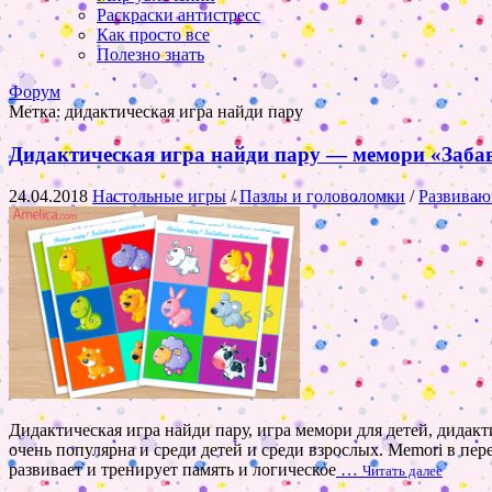
Раскраски антистресс
Как просто все
Полезно знать
Форум
Метка:
дидактическая игра найди пару
Дидактическая игра найди пару — мемори «Забавн
24.04.2018
Настольные игры
/
Пазлы и головоломки
/
Развиваю
Дидактическая игра найди пару, игра мемори для детей, дида
очень популярна и среди детей и среди взрослых. Memori в пе
развивает и тренирует память и логическое
…
Читать далее