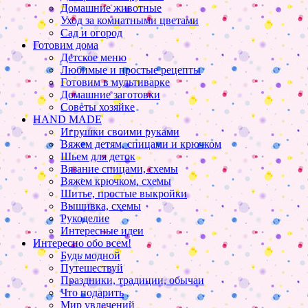
Домашние животные
Уход за комнатными цветами
Сад и огород
Готовим дома
Детское меню
Любимые и простые рецепты
Готовим в мультиварке
Домашние заготовки
Советы хозяйке
HAND MADE
Игрушки своими руками
Вяжем детям, спицами и крючком
Шьем для деток
Вязание спицами, схемы
Вяжем крючком, схемы
Шитье, простые выкройки
Вышивка, схемы
Рукоделие
Интересные идеи
Интересно обо всем!
Будь модной
Путешествуй
Праздники, традиции, обычаи
Что подарить
Мир увлечений