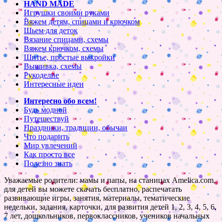
HAND MADE
Игрушки своими руками
Вяжем детям, спицами и крючком
Шьем для деток
Вязание спицами, схемы
Вяжем крючком, схемы
Шитье, простые выкройки
Вышивка, схемы
Рукоделие
Интересные идеи
Интересно обо всем!
Будь модной
Путешествуй
Праздники, традиции, обычаи
Что подарить
Мир увлечений
Как просто все
Полезно знать
Уважаемые родители: мамы и папы, на станицах Amelica.com,
для детей вы можете скачать бесплатно, распечатать
развивающие игры, занятия, материалы, тематические
недельки, задания, карточки, для развития детей 1, 2, 3, 4, 5, 6,
7 лет, дошкольников, первоклассников, учеников начальных