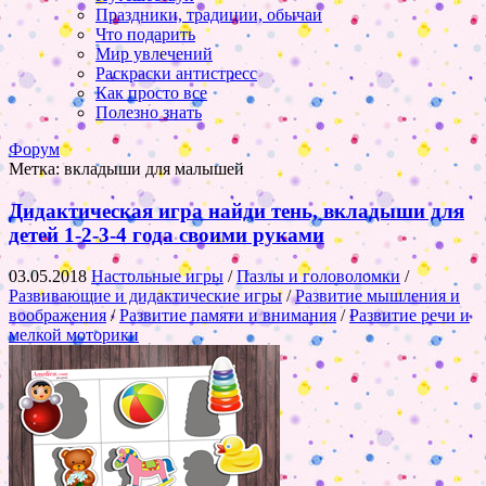
Праздники, традиции, обычаи
Что подарить
Мир увлечений
Раскраски антистресс
Как просто все
Полезно знать
Форум
Метка:
вкладыши для малышей
Дидактическая игра найди тень, вкладыши для
детей 1-2-3-4 года своими руками
03.05.2018
Настольные игры
/
Пазлы и головоломки
/
Развивающие и дидактические игры
/
Развитие мышления и
воображения
/
Развитие памяти и внимания
/
Развитие речи и
мелкой моторики