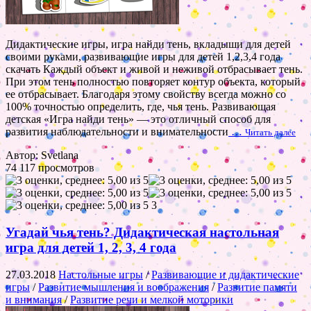
Дидактические игры, игра найди тень, вкладыши для детей
своими руками, развивающие игры для детей 1,2,3,4 года
скачать Каждый объект и живой и неживой отбрасывает тень.
При этом тень полностью повторяет контур объекта, который
ее отбрасывает. Благодаря этому свойству всегда можно со
100% точностью определить, где, чья тень. Развивающая
детская «Игра найди тень» — это отличный способ для
развития наблюдательности и внимательности
…
Читать далее
Автор: Svetlana
74 117 просмотров
3
Угадай чья тень? Дидактическая настольная
игра для детей 1, 2, 3, 4 года
27.03.2018
Настольные игры
/
Развивающие и дидактические
игры
/
Развитие мышления и воображения
/
Развитие памяти
и внимания
/
Развитие речи и мелкой моторики