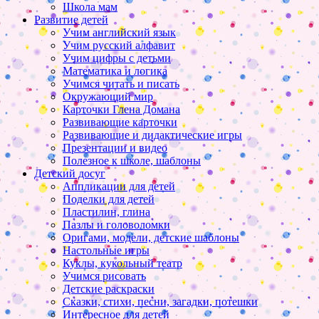
Школа мам
Развитие детей
Учим английский язык
Учим русский алфавит
Учим цифры с детьми
Математика и логика
Учимся читать и писать
Окружающий мир
Карточки Глена Домана
Развивающие карточки
Развивающие и дидактические игры
Презентации и видео
Полезное к школе, шаблоны
Детский досуг
Аппликации для детей
Поделки для детей
Пластилин, глина
Пазлы и головоломки
Оригами, модели, детские шаблоны
Настольные игры
Куклы, кукольный театр
Учимся рисовать
Детские раскраски
Сказки, стихи, песни, загадки, потешки
Интересное для детей