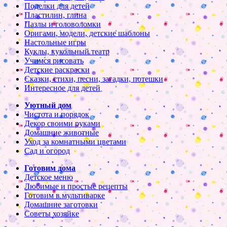
Поделки для детей
Пластилин, глина
Пазлы и головоломки
Оригами, модели, детские шаблоны
Настольные игры
Куклы, кукольный театр
Учимся рисовать
Детские раскраски
Сказки, стихи, песни, загадки, потешки
Интересное для детей
Уютный дом
Чистота и порядок
Декор своими руками
Домашние животные
Уход за комнатными цветами
Сад и огород
Готовим дома
Детское меню
Любимые и простые рецепты
Готовим в мультиварке
Домашние заготовки
Советы хозяйке