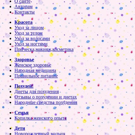
О сайте
Авторам
Контакты
Красота
Уход за лицом
Уход за телом
Уход за волосами
Уход за ногтями
Прическа,макияж,косметика
Здоровье
Женское здоровье
Народная медицина
Правильное питание
Похудей!
Диеты для похудения
Отзывы о похудении и диетах
Народные средства похудения
Семья
Копилка женского опыта
Дети
Новорожденный малыш