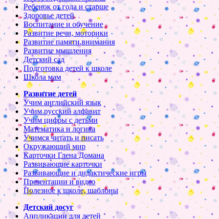
Ребенок от года и старше
Здоровье детей
Воспитание и обучение
Развитие речи, моторики
Развитие памяти,внимания
Развитие мышления
Детский сад
Подготовка детей к школе
Школа мам
Развитие детей
Учим английский язык
Учим русский алфавит
Учим цифры с детьми
Математика и логика
Учимся читать и писать
Окружающий мир
Карточки Глена Домана
Развивающие карточки
Развивающие и дидактические игры
Презентации и видео
Полезное к школе, шаблоны
Детский досуг
Аппликации для детей