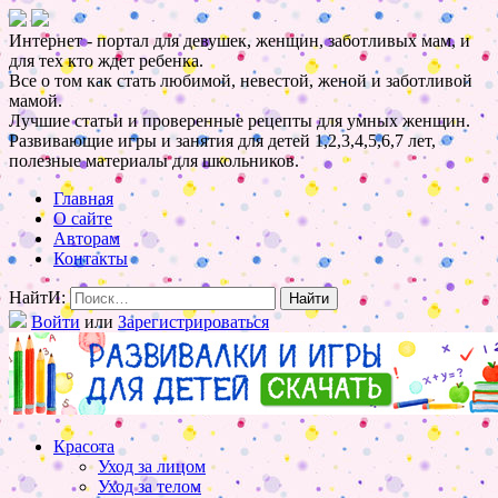
Интернет - портал для девушек, женщин, заботливых мам, и
для тех кто ждет ребенка.
Все о том как стать любимой, невестой, женой и заботливой
мамой.
Лучшие статьи и проверенные рецепты для умных женщин.
Развивающие игры и занятия для детей 1,2,3,4,5,6,7 лет,
полезные материалы для школьников.
Главная
О сайте
Авторам
Контакты
НайтИ:
Войти
или
Зарегистрироваться
Красота
Уход за лицом
Уход за телом