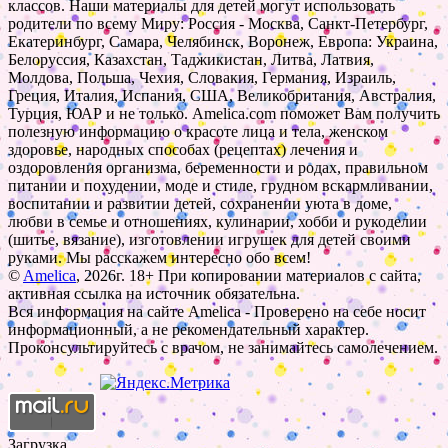
классов. Наши материалы для детей могут использовать
родители по всему Миру: Россия - Москва, Санкт-Петербург,
Екатеринбург, Самара, Челябинск, Воронеж, Европа: Украина,
Белоруссия, Казахстан, Таджикистан, Литва, Латвия,
Молдова, Польша, Чехия, Словакия, Германия, Израиль,
Греция, Италия, Испания, США, Великобритания, Австралия,
Турция, ЮАР и не только. Amelica.com поможет Вам получить
полезную информацию о красоте лица и тела, женском
здоровье, народных способах (рецептах) лечения и
оздоровления организма, беременности и родах, правильном
питании и похудении, моде и стиле, грудном вскармливании,
воспитании и развитии детей, сохранении уюта в доме,
любви в семье и отношениях, кулинарии, хобби и рукоделии
(шитье, вязание), изготовлении игрушек для детей своими
руками. Мы расскажем интересно обо всем!
©
Amelica
, 2026г. 18+ При копировании материалов с сайта,
активная ссылка на источник обязательна.
Вся информация на сайте Amelica - Проверено на себе носит
информационный, а не рекомендательный характер.
Проконсультируйтесь с врачом, не занимайтесь самолечением.
Загрузка...