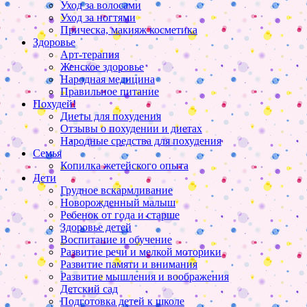
Уход за волосами
Уход за ногтями
Прическа, макияж косметика
Здоровье
Арт-терапия
Женское здоровье
Народная медицина
Правильное питание
Похудей!
Диеты для похудения
Отзывы о похудении и диетах
Народные средства для похудения
Семья
Копилка жетейского опыта
Дети
Грудное вскармливание
Новорожденный малыш
Ребенок от года и старше
Здоровье детей
Воспитание и обучение
Развитие речи и мелкой моторики
Развитие памяти и внимания
Развитие мышления и воображения
Детский сад
Подготовка детей к школе