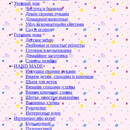
Уютный дом
Чистота и порядок
Декор своими руками
Домашние животные
Уход за комнатными цветами
Сад и огород
Готовим дома
Детское меню
Любимые и простые рецепты
Готовим в мультиварке
Домашние заготовки
Советы хозяйке
HAND MADE
Игрушки своими руками
Вяжем детям, спицами и крючком
Шьем для деток
Вязание спицами, схемы
Вяжем крючком, схемы
Шитье, простые выкройки
Вышивка, схемы
Рукоделие
Интересные идеи
Интересно обо всем!
Будь модной
Путешествуй