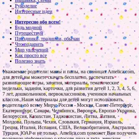
Вышивка, схемы
Рукоделие
Интересные идеи
Интересно обо всем!
Будь модной
Путешествуй
Праздники, традиции, обычаи
Что подарить
Мир увлечений
Как просто все
Полезно знать
Уважаемые родители: мамы и папы, на станицах Amelica.com,
для детей вы можете скачать бесплатно, распечатать
развивающие игры, занятия, материалы, тематические
недельки, задания, карточки, для развития детей 1, 2, 3, 4, 5, 6,
7 лет, дошкольников, первоклассников, учеников начальных
классов. Наши материалы для детей могут использовать
родители по всему Миру: Россия - Москва, Санкт-Петербург,
Екатеринбург, Самара, Челябинск, Воронеж, Европа: Украина,
Белоруссия, Казахстан, Таджикистан, Литва, Латвия,
Молдова, Польша, Чехия, Словакия, Германия, Израиль,
Греция, Италия, Испания, США, Великобритания, Австралия,
Турция, ЮАР и не только. Amelica.com поможет Вам получить
полезную информацию о красоте лица и тела, женском