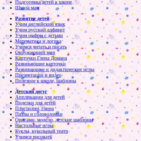
Подготовка детей к школе
Школа мам
Развитие детей
Учим английский язык
Учим русский алфавит
Учим цифры с детьми
Математика и логика
Учимся читать и писать
Окружающий мир
Карточки Глена Домана
Развивающие карточки
Развивающие и дидактические игры
Презентации и видео
Полезное к школе, шаблоны
Детский досуг
Аппликации для детей
Поделки для детей
Пластилин, глина
Пазлы и головоломки
Оригами, модели, детские шаблоны
Настольные игры
Куклы, кукольный театр
Учимся рисовать