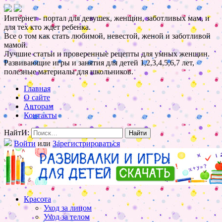
Интернет - портал для девушек, женщин, заботливых мам, и
для тех кто ждет ребенка.
Все о том как стать любимой, невестой, женой и заботливой
мамой.
Лучшие статьи и проверенные рецепты для умных женщин.
Развивающие игры и занятия для детей 1,2,3,4,5,6,7 лет,
полезные материалы для школьников.
Главная
О сайте
Авторам
Контакты
НайтИ:
Войти
или
Зарегистрироваться
Красота
Уход за лицом
Уход за телом