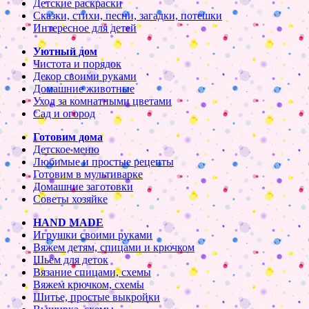
Детские раскраски
Сказки, стихи, песни, загадки, потешки
Интересное для детей
Уютный дом
Чистота и порядок
Декор своими руками
Домашние животные
Уход за комнатными цветами
Сад и огород
Готовим дома
Детское меню
Любимые и простые рецепты
Готовим в мультиварке
Домашние заготовки
Советы хозяйке
HAND MADE
Игрушки своими руками
Вяжем детям, спицами и крючком
Шьем для деток
Вязание спицами, схемы
Вяжем крючком, схемы
Шитье, простые выкройки