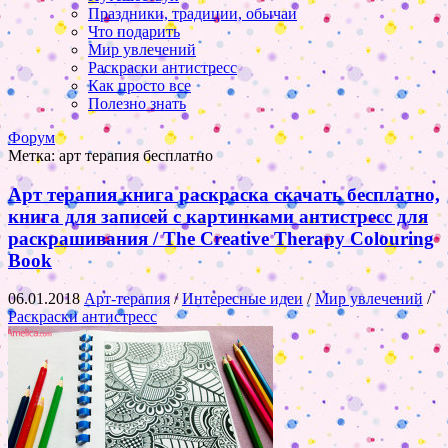
Праздники, традиции, обычаи
Что подарить
Мир увлечений
Раскраски антистресс
Как просто все
Полезно знать
Форум
Метка:
арт терапия бесплатно
Арт терапия книга раскраска скачать бесплатно,
книга для записей с картинками антистресс для
раскрашивания / The Creative Therapy Colouring
Book
06.01.2018
Арт-терапия
/
Интересные идеи
/
Мир увлечений
/
Раскраски антистресс