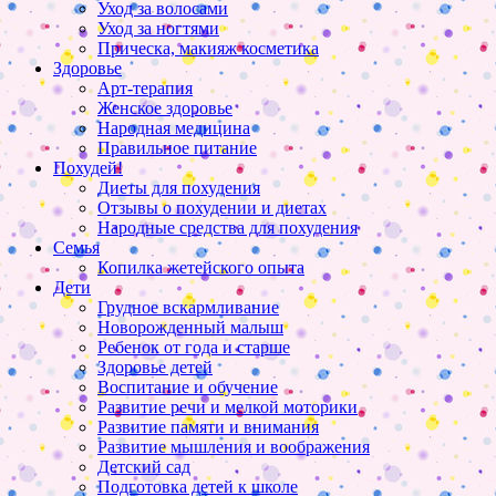
Уход за волосами
Уход за ногтями
Прическа, макияж косметика
Здоровье
Арт-терапия
Женское здоровье
Народная медицина
Правильное питание
Похудей!
Диеты для похудения
Отзывы о похудении и диетах
Народные средства для похудения
Семья
Копилка жетейского опыта
Дети
Грудное вскармливание
Новорожденный малыш
Ребенок от года и старше
Здоровье детей
Воспитание и обучение
Развитие речи и мелкой моторики
Развитие памяти и внимания
Развитие мышления и воображения
Детский сад
Подготовка детей к школе