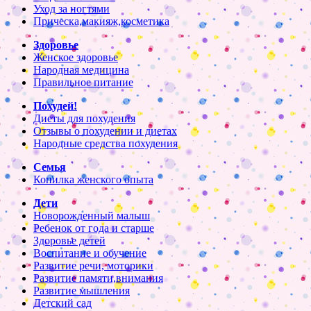
Уход за ногтями
Прическа,макияж,косметика
Здоровье
Женское здоровье
Народная медицина
Правильное питание
Похудей!
Диеты для похудения
Отзывы о похудении и диетах
Народные средства похудения
Семья
Копилка женского опыта
Дети
Новорожденный малыш
Ребенок от года и старше
Здоровье детей
Воспитание и обучение
Развитие речи, моторики
Развитие памяти,внимания
Развитие мышления
Детский сад