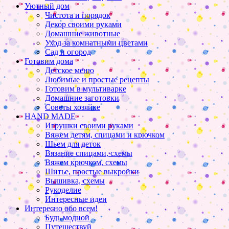
Уютный дом
Чистота и порядок
Декор своими руками
Домашние животные
Уход за комнатными цветами
Сад и огород
Готовим дома
Детское меню
Любимые и простые рецепты
Готовим в мультиварке
Домашние заготовки
Советы хозяйке
HAND MADE
Игрушки своими руками
Вяжем детям, спицами и крючком
Шьем для деток
Вязание спицами, схемы
Вяжем крючком, схемы
Шитье, простые выкройки
Вышивка, схемы
Рукоделие
Интересные идеи
Интересно обо всем!
Будь модной
Путешествуй