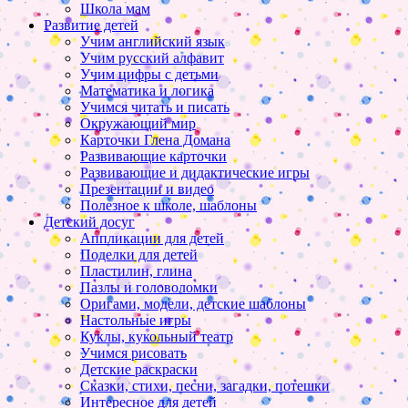
Школа мам
Развитие детей
Учим английский язык
Учим русский алфавит
Учим цифры с детьми
Математика и логика
Учимся читать и писать
Окружающий мир
Карточки Глена Домана
Развивающие карточки
Развивающие и дидактические игры
Презентации и видео
Полезное к школе, шаблоны
Детский досуг
Аппликации для детей
Поделки для детей
Пластилин, глина
Пазлы и головоломки
Оригами, модели, детские шаблоны
Настольные игры
Куклы, кукольный театр
Учимся рисовать
Детские раскраски
Сказки, стихи, песни, загадки, потешки
Интересное для детей