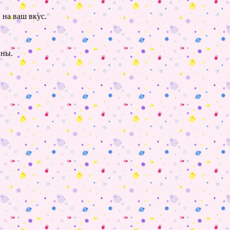
 на ваш вкус.
ины.