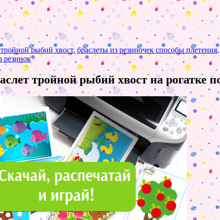
к тройной рыбий хвост
,
браслеты из резиночек способы плетения
з резинок
раслет тройной рыбий хвост на рогатке 