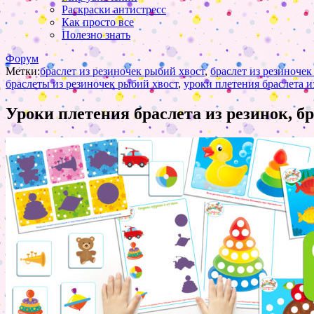
Раскраски антистресс
Как просто все
Полезно знать
Форум
Метки:
браслет из резиночек рыбий хвост
,
браслет из резиноче
браслеты из резиночек рыбий хвост
,
уроки плетения браслета и
Уроки плетения браслета из резинок, б