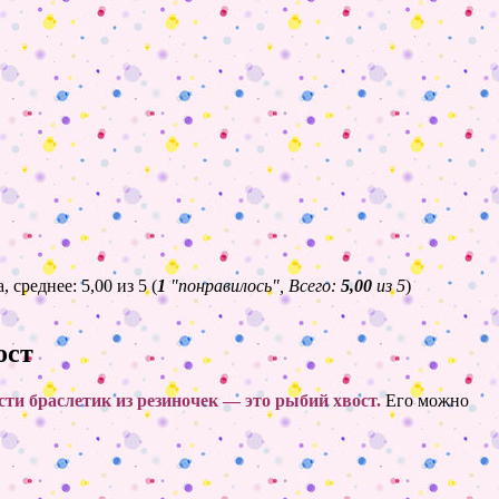
(
1
"понравилось", Всего:
5,00
из 5
)
ост
сти браслетик из резиночек —
это рыбий хвос
т.
Его можно