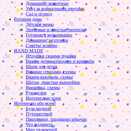
Домашние животные
Уход за комнатными цветами
Сад и огород
Готовим дома
Детское меню
Любимые и простые рецепты
Готовим в мультиварке
Домашние заготовки
Советы хозяйке
HAND MADE
Игрушки своими руками
Вяжем детям, спицами и крючком
Шьем для деток
Вязание спицами, схемы
Вяжем крючком, схемы
Шитье, простые выкройки
Вышивка, схемы
Рукоделие
Интересные идеи
Интересно обо всем!
Будь модной
Путешествуй
Праздники, традиции, обычаи
Что подарить
Мир увлечений