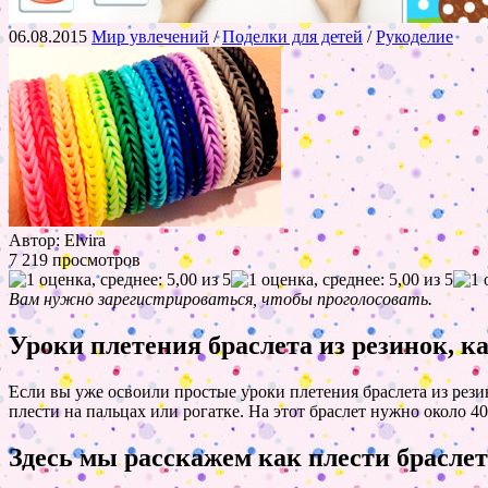
06.08.2015
Мир увлечений
/
Поделки для детей
/
Рукоделие
Автор: Elvira
7 219 просмотров
Вам нужно зарегистрироваться, чтобы проголосовать.
Уроки плетения браслета из резинок, к
Если вы уже освоили простые уроки плетения браслета из рези
плести на пальцах или рогатке. На этот браслет нужно около 4
Здесь мы расскажем как плести браслет