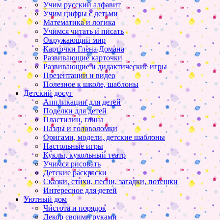
Учим русский алфавит
Учим цифры с детьми
Математика и логика
Учимся читать и писать
Окружающий мир
Карточки Глена Домана
Развивающие карточки
Развивающие и дидактические игры
Презентации и видео
Полезное к школе, шаблоны
Детский досуг
Аппликации для детей
Поделки для детей
Пластилин, глина
Пазлы и головоломки
Оригами, модели, детские шаблоны
Настольные игры
Куклы, кукольный театр
Учимся рисовать
Детские раскраски
Сказки, стихи, песни, загадки, потешки
Интересное для детей
Уютный дом
Чистота и порядок
Декор своими руками