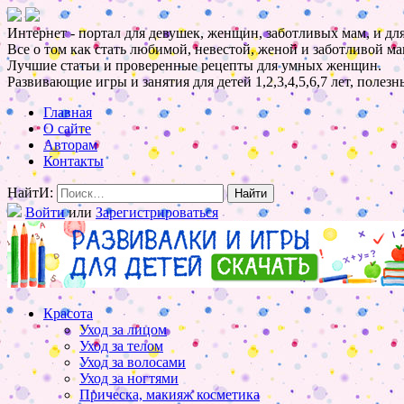
Интернет - портал для девушек, женщин, заботливых мам, и для
Все о том как стать любимой, невестой, женой и заботливой ма
Лучшие статьи и проверенные рецепты для умных женщин.
Развивающие игры и занятия для детей 1,2,3,4,5,6,7 лет, полез
Главная
О сайте
Авторам
Контакты
НайтИ:
Войти
или
Зарегистрироваться
Красота
Уход за лицом
Уход за телом
Уход за волосами
Уход за ногтями
Прическа, макияж косметика