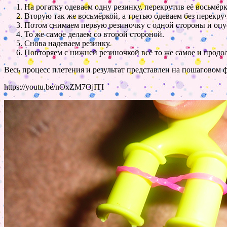
На рогатку одеваем одну резинку, перекрутив её восьмёрк
Вторую так же восьмёркой, а третью одеваем без перекру
Потом снимаем первую резиночку с одной стороны и опус
То же самое делаем со второй стороной.
Снова надеваем резинку.
Повторяем с нижней резиночкой всё то же самое и продол
Весь процесс плетения и результат представлен на пошаговом ф
https://youtu.be/nOxZM7OjITI