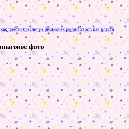
,
как плести браслет из резиночек рыбий хвост
,
как плести
пошаговое фото