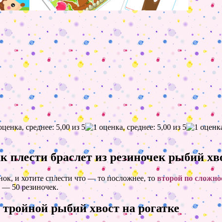
ак плести браслет из резиночек рыбий хв
нок, и хотите сплести что — то посложнее, то
второй по сложно
0 — 50 резиночек.
 тройной рыбий хвост на рогатке