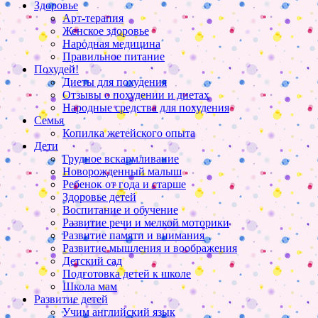
Здоровье
Арт-терапия
Женское здоровье
Народная медицина
Правильное питание
Похудей!
Диеты для похудения
Отзывы о похудении и диетах
Народные средства для похудения
Семья
Копилка жетейского опыта
Дети
Грудное вскармливание
Новорожденный малыш
Ребенок от года и старше
Здоровье детей
Воспитание и обучение
Развитие речи и мелкой моторики
Развитие памяти и внимания
Развитие мышления и воображения
Детский сад
Подготовка детей к школе
Школа мам
Развитие детей
Учим английский язык