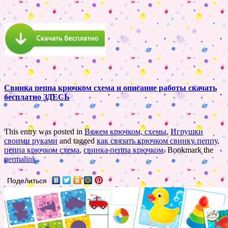
Свинка пеппа крючком схема и описание работы скачать
бесплатно ЗДЕСЬ
This entry was posted in
Вяжем крючком, схемы
,
Игрушки
своими руками
and tagged
как связать крючком свинку пеппу
,
пеппа крючком схема
,
свинка пеппа крючком
. Bookmark the
permalink
.
Поделиться