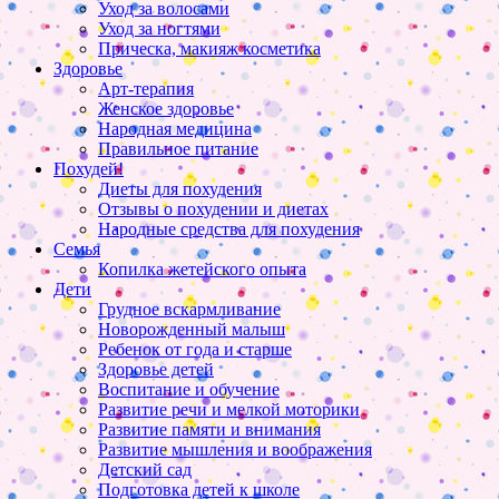
Уход за волосами
Уход за ногтями
Прическа, макияж косметика
Здоровье
Арт-терапия
Женское здоровье
Народная медицина
Правильное питание
Похудей!
Диеты для похудения
Отзывы о похудении и диетах
Народные средства для похудения
Семья
Копилка жетейского опыта
Дети
Грудное вскармливание
Новорожденный малыш
Ребенок от года и старше
Здоровье детей
Воспитание и обучение
Развитие речи и мелкой моторики
Развитие памяти и внимания
Развитие мышления и воображения
Детский сад
Подготовка детей к школе