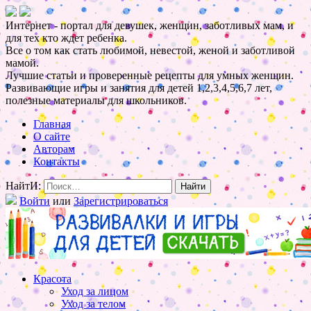
Интернет - портал для девушек, женщин, заботливых мам, и
для тех кто ждет ребенка.
Все о том как стать любимой, невестой, женой и заботливой
мамой.
Лучшие статьи и проверенные рецепты для умных женщин.
Развивающие игры и занятия для детей 1,2,3,4,5,6,7 лет,
полезные материалы для школьников.
Главная
О сайте
Авторам
Контакты
НайтИ:
Войти
или
Зарегистрироваться
Красота
Уход за лицом
Уход за телом