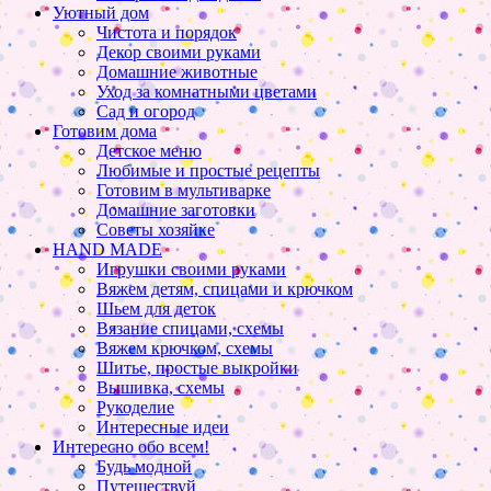
Уютный дом
Чистота и порядок
Декор своими руками
Домашние животные
Уход за комнатными цветами
Сад и огород
Готовим дома
Детское меню
Любимые и простые рецепты
Готовим в мультиварке
Домашние заготовки
Советы хозяйке
HAND MADE
Игрушки своими руками
Вяжем детям, спицами и крючком
Шьем для деток
Вязание спицами, схемы
Вяжем крючком, схемы
Шитье, простые выкройки
Вышивка, схемы
Рукоделие
Интересные идеи
Интересно обо всем!
Будь модной
Путешествуй