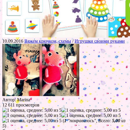
10.09.2016
Вяжем крючком, схемы
/
Игрушки своими руками
Автор: Marina
12 611 просмотров
(
1
"понравилось", Всего:
5,00
из
5
)