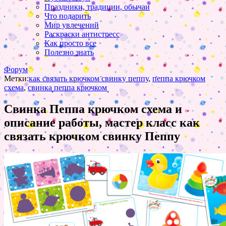
Праздники, традиции, обычаи
Что подарить
Мир увлечений
Раскраски антистресс
Как просто все
Полезно знать
Форум
Метки:
как связать крючком свинку пеппу
,
пеппа крючком
схема
,
свинка пеппа крючком
Свинка Пеппа крючком схема и
описание работы, мастер класс как
связать крючком свинку Пеппу