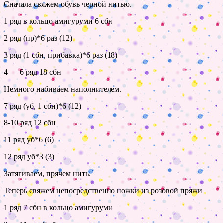
Сначала свяжем обувь черной нитью.
1 ряд в кольцо амигуруми 6 сбн
2 ряд (пр)*6 раз (12)
3 ряд (1 сбн, прибавка)*6 раз (18)
4 — 6 ряд 18 сбн
Немного набиваем наполнителем.
7 ряд (уб, 1 сбн)*6 (12)
8-10 ряд 12 сбн
11 ряд уб*6 (6)
12 ряд уб*3 (3)
Затягиваем, прячем нить.
Теперь свяжем непосредственно ножки из розовой пряжи
1 ряд 7 сбн в кольцо амигуруми