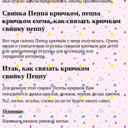
Вам нужно зарегистрироваться, чтобы проголосовать.
Свинка Пеппа крючком, пеппа
крючком схема, как связать крючком
свинку пеппу
Вот ткая свинка Пеппа крючком у меня получилась. Очень
милая и симпатичная игрушка связаная крючком для детей
или декоративная игрушка для коллекции или
украшения интерьера.
Итак, как связать крючком
свинку Пеппу
Для вязания этой свинки Пеппы крючком Вам
понадобится:
пряжа красная, розовая, черная, белая; крючок
№2, нитки, иголка, глазки (если не будете вязать сами).
Теловище
.
Начинаем вязание розовой нитью