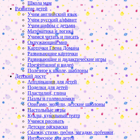
Школа мам
Развитие детей
Учим английский язык
Учим русский алфавит
Учим цифры с детьми
Математика и логика
Учимся читать и писать
Окружающий мир
Карточки Глена Домана
Развивающие карточки
Развивающие и дидактические игры
Презентации и видео
Полезное к школе, шаблоны
Детский досуг
Аппликации для детей
Поделки для детей
Пластилин, глина
Пазлы и головоломки
Оригами, модели, детские шаблоны
Настольные игры
Куклы, кукольный театр
Учимся рисовать
Детские раскраски
Сказки, стихи, песни, загадки, потешки
Интересное для детей