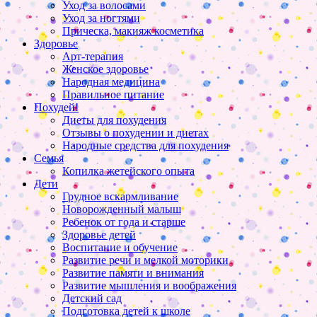
Уход за волосами
Уход за ногтями
Прическа, макияж косметика
Здоровье
Арт-терапия
Женское здоровье
Народная медицина
Правильное питание
Похудей!
Диеты для похудения
Отзывы о похудении и диетах
Народные средства для похудения
Семья
Копилка жетейского опыта
Дети
Грудное вскармливание
Новорожденный малыш
Ребенок от года и старше
Здоровье детей
Воспитание и обучение
Развитие речи и мелкой моторики
Развитие памяти и внимания
Развитие мышления и воображения
Детский сад
Подготовка детей к школе