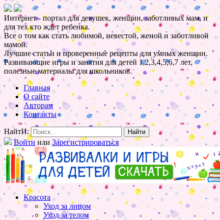
Интернет - портал для девушек, женщин, заботливых мам, и
для тех кто ждет ребенка.
Все о том как стать любимой, невестой, женой и заботливой
мамой.
Лучшие статьи и проверенные рецепты для умных женщин.
Развивающие игры и занятия для детей 1,2,3,4,5,6,7 лет,
полезные материалы для школьников.
Главная
О сайте
Авторам
Контакты
НайтИ:
Войти
или
Зарегистрироваться
Красота
Уход за лицом
Уход за телом