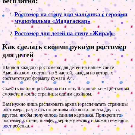
бесплатно:
Ростомер на стену для мальчика с героями
мультфильма «Мадагаскар»
Ростомер для детей на стену «Жираф»
Как сделать своими руками ростомер
для детей
Шаблон каждого ростомера для детей на нашем сайте
Амелика.ком состоит из 5 частей, каждая из которых
соответствует формату бумаги А4.
Скачать шаблон ростомера на стену для девочки «Цветы» вы
сможете в конце страницы одним архивом.
Вам нужно лишь распаковать архив и распечатать страницы
ростомера, разрезать по линиям и склеить листы друг за
другом, чтобы получилось единая картинка. Прикрепите
ростомер к стене, шкафу, дверному косяку и можно измерять
рост
ребенка.