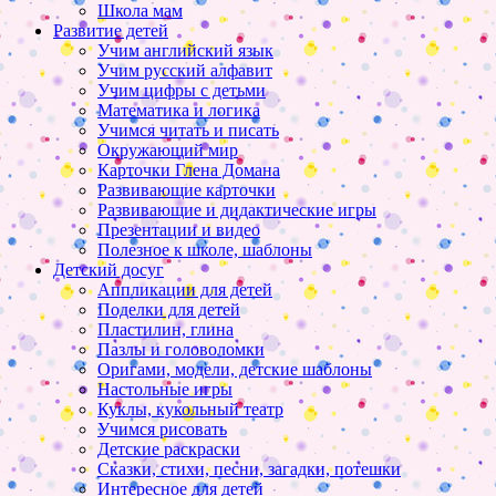
Школа мам
Развитие детей
Учим английский язык
Учим русский алфавит
Учим цифры с детьми
Математика и логика
Учимся читать и писать
Окружающий мир
Карточки Глена Домана
Развивающие карточки
Развивающие и дидактические игры
Презентации и видео
Полезное к школе, шаблоны
Детский досуг
Аппликации для детей
Поделки для детей
Пластилин, глина
Пазлы и головоломки
Оригами, модели, детские шаблоны
Настольные игры
Куклы, кукольный театр
Учимся рисовать
Детские раскраски
Сказки, стихи, песни, загадки, потешки
Интересное для детей