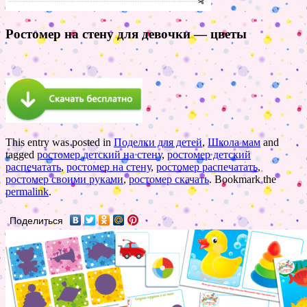
Ростомер на стену для девочки — цветы
This entry was posted in
Поделки для детей
,
Школа мам
and
tagged
ростомер детский на стену
,
ростомер детский
распечатать
,
ростомер на стену
,
ростомер распечатать
,
ростомер своими руками
,
ростомер скачать
. Bookmark the
permalink
.
Поделиться