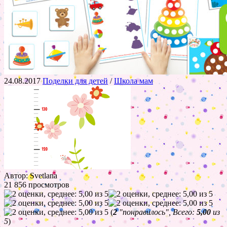
24.08.2017
Поделки для детей
/
Школа мам
Автор: Svetlana
21 856 просмотров
(
2
"понравилось", Всего:
5,00
из
5
)