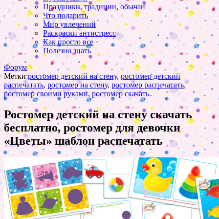
Праздники, традиции, обычаи
Что подарить
Мир увлечений
Раскраски антистресс
Как просто все
Полезно знать
Форум
Метки:
ростомер детский на стену
,
ростомер детский
распечатать
,
ростомер на стену
,
ростомер распечатать
,
ростомер своими руками
,
ростомер скачать
Ростомер детский на стену скачать
бесплатно, ростомер для девочки
«Цветы» шаблон распечатать