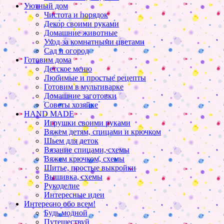
Уютный дом
Чистота и порядок
Декор своими руками
Домашние животные
Уход за комнатными цветами
Сад и огород
Готовим дома
Детское меню
Любимые и простые рецепты
Готовим в мультиварке
Домашние заготовки
Советы хозяйке
HAND MADE
Игрушки своими руками
Вяжем детям, спицами и крючком
Шьем для деток
Вязание спицами, схемы
Вяжем крючком, схемы
Шитье, простые выкройки
Вышивка, схемы
Рукоделие
Интересные идеи
Интересно обо всем!
Будь модной
Путешествуй