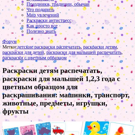
Праздники, традиции, обычаи
Что подарить
Мир увлечений
Раскраски антистресс
Как просто все
Полезно знать
Форум
Метки:
детские раскраски распечатать
,
раскраски детям
,
раскраски для детей
,
раскраски для малышей распечатать
,
раскраски с цветным образцом
Раскраски детям распечатать,
раскраски для малышей 1,2,3 года с
цветным образцом для
раскрашивания: машинки, транспорт,
животные, предметы, игрушки,
фрукты