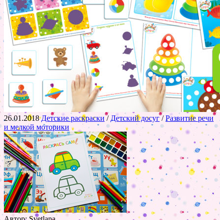
26.01.2018
Детские раскраски
/
Детский досуг
/
Развитие речи
и мелкой моторики
Автор: Svetlana