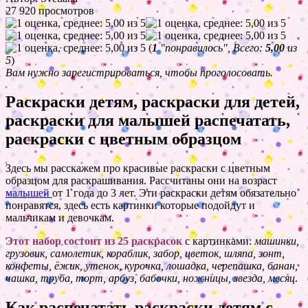
27 920 просмотров
(
1
"понравилось", Всего:
5,00
из
5
)
Вам нужно зарегистрироваться, чтобы проголосовать.
Раскраски детям, раскраски для детей,
раскраски для малышей распечатать,
раскраски с цветным образцом
Здесь мы расскажем про красивые раскраски с цветным
образцом для раскрашивания. Рассчитаны они на возраст
малышей
от 1 года до 3 лет. Эти раскраски детям обязательно
понравятся, здесь есть картинки которые подойдут и
мальчикам и девочкам.
Этот набор состоит из 25 раскрасок
с картинками:
машинки,
грузовик, самолетик, кораблик, забор, цветок, шляпа, зонт,
конфеты, ёжик, утенок, курочка, лошадка, черепашка, банан,
чашка, труба, торт, арбуз, бабочки, ножницы, звезда, месяц
.
Как распечатать раскраски детям с