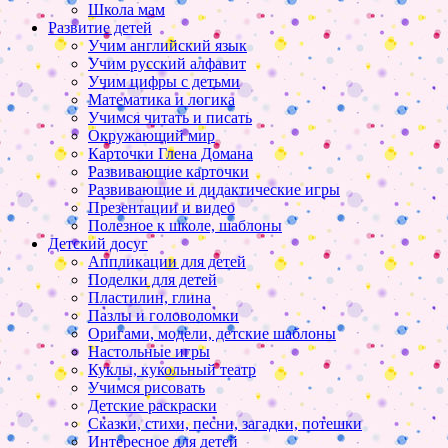
Школа мам
Развитие детей
Учим английский язык
Учим русский алфавит
Учим цифры с детьми
Математика и логика
Учимся читать и писать
Окружающий мир
Карточки Глена Домана
Развивающие карточки
Развивающие и дидактические игры
Презентации и видео
Полезное к школе, шаблоны
Детский досуг
Аппликации для детей
Поделки для детей
Пластилин, глина
Пазлы и головоломки
Оригами, модели, детские шаблоны
Настольные игры
Куклы, кукольный театр
Учимся рисовать
Детские раскраски
Сказки, стихи, песни, загадки, потешки
Интересное для детей