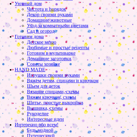
Уютный дом
Чистота и порядок
Декор своими руками
Домашние животные
Уход за комнатными цветами
Сад и огород
Готовим дома
Детское меню
Любимые и простые рецепты
Готовим в мультиварке
Домашние заготовки
Советы хозяйке
HAND MADE
Игрушки своими руками
Вяжем детям, спицами и крючком
Шьем для деток
Вязание спицами, схемы
Вяжем крючком, схемы
Шитье, простые выкройки
Вышивка, схемы
Рукоделие
Интересные идеи
Интересно обо всем!
Будь модной
Путешествуй