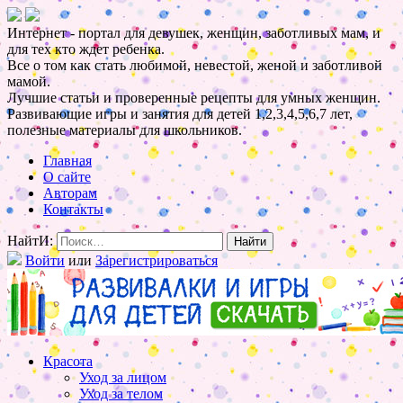
Интернет - портал для девушек, женщин, заботливых мам, и
для тех кто ждет ребенка.
Все о том как стать любимой, невестой, женой и заботливой
мамой.
Лучшие статьи и проверенные рецепты для умных женщин.
Развивающие игры и занятия для детей 1,2,3,4,5,6,7 лет,
полезные материалы для школьников.
Главная
О сайте
Авторам
Контакты
НайтИ:
Войти
или
Зарегистрироваться
Красота
Уход за лицом
Уход за телом