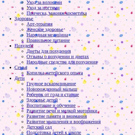
Уход за волосами
Уход за ногтями
Прическа, макияж косметика
Здоровье
Арт-терапия
Женское здоровье
Народная медицина
Правильное питание
Похудей!
Диеты для похудения
Отзывы о похудении и диетах
Народные средства для похудения
Семья
Копилка жетейского опыта
Дети
Грудное вскармливание
Новорожденный малыш
Ребенок от года и старше
Здоровье детей
Воспитание и обучение
Развитие речи и мелкой моторики
Развитие памяти и внимания
Развитие мышления и воображения
Детский сад
Подготовка детей к школе