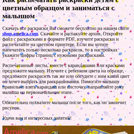
цветным образцом и заниматься с
малышом
Скачать все раскраски Вы сможете бесплатно на нашем сайте
shop.amelica.com
. Скачайте и распакуйте архив. Откройте
файл с раскрасками в формате PDF, изучите раскраски и
распечатайте на цветном принтере. Если вы хотите
напечатать только несколько раскрасок, то в настройках
укажите цифры страниц с нужными раскрасками.
Распечатанные листы, вместе с карандашами или красками
предложите малышу. Изучите с ребенком цвета на образце,
предложите раскрасить так же или обсудите с ним какой цвет
он хочет выбрать для раскрашивания. Помогите малышу
правильно взять карандаш или кисточку, направляйте руку
малыша на первоначальном этапе.
Обязательно похвалите малыша после того, как он закончит
рисунок.
Удачи вам и интересных занятий!