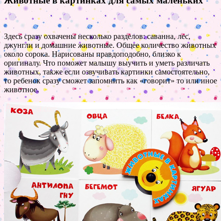
Животные в картинках для самых маленьких
Здесь сразу охвачены несколько разделов: саванна, лес,
джунгли и домашние животные. Общее количество животных
около сорока. Нарисованы правдоподобно, близко к
оригиналу. Что поможет малышу выучить и уметь различать
животных, также если озвучивать картинки самостоятельно,
то ребенок сразу сможет запомнить как «говорит» то или иное
животное.