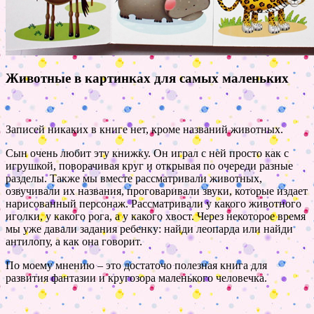
Животные в картинках для самых маленьких
Записей никаких в книге нет, кроме названий животных.
Сын очень любит эту книжку. Он играл с ней просто как с
игрушкой, поворачивая круг и открывая по очереди разные
разделы. Также мы вместе рассматривали животных,
озвучивали их названия, проговаривали звуки, которые издает
нарисованный персонаж. Рассматривали у какого животного
иголки, у какого рога, а у какого хвост. Через некоторое время
мы уже давали задания ребенку: найди леопарда или найди
антилопу, а как она говорит.
По моему мнению – это достаточо полезная книга для
развития фантазии и кругозора маленького человечка.