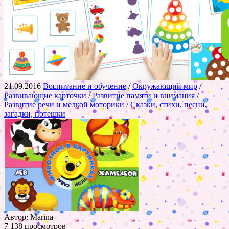
21.09.2016
Воспитание и обучение
/
Окружающий мир
/
Развивающие карточки
/
Развитие памяти и внимания
/
Развитие речи и мелкой моторики
/
Сказки, стихи, песни,
загадки, потешки
Автор: Marina
7 138 просмотров