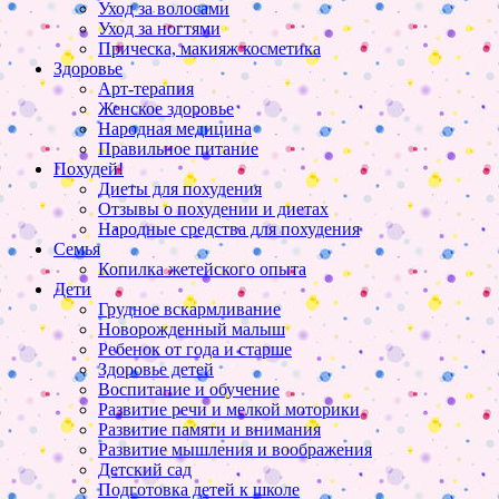
Уход за волосами
Уход за ногтями
Прическа, макияж косметика
Здоровье
Арт-терапия
Женское здоровье
Народная медицина
Правильное питание
Похудей!
Диеты для похудения
Отзывы о похудении и диетах
Народные средства для похудения
Семья
Копилка жетейского опыта
Дети
Грудное вскармливание
Новорожденный малыш
Ребенок от года и старше
Здоровье детей
Воспитание и обучение
Развитие речи и мелкой моторики
Развитие памяти и внимания
Развитие мышления и воображения
Детский сад
Подготовка детей к школе