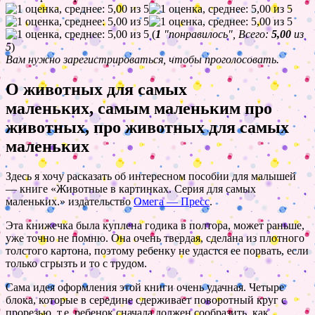
(
1
"понравилось", Всего:
5,00
из
5
)
Вам нужно зарегистрироваться, чтобы проголосовать.
О животных для самых
маленьких, самым маленьким про
животных, про животных для самых
маленьких
Здесь я хочу расказать об интересном пособии для малышей
— книге «Животные в картинках. Серия для самых
маленьких.» издательство
Омега — Пресс
.
Эта книжечка была куплена годика в полтора, может раньше,
уже точно не помню. Она очень твердая, сделана из плотного
толстого картона, поэтому ребенку не удастся ее порвать, если
только сгрызть и то с трудом.
Сама идея оформления этой книги очень удачная. Четыре
блока, которые в середине сдерживает поворотный круг с
прорезью, т.е. ребенок сначала должен сообразить, как