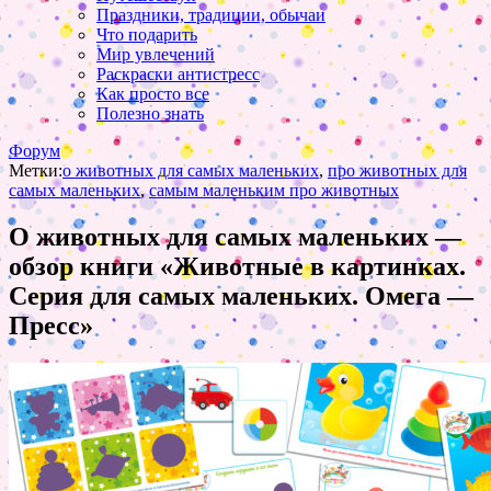
Праздники, традиции, обычаи
Что подарить
Мир увлечений
Раскраски антистресс
Как просто все
Полезно знать
Форум
Метки:
о животных для самых маленьких
,
про животных для
самых маленьких
,
самым маленьким про животных
О животных для самых маленьких —
обзор книги «Животные в картинках.
Серия для самых маленьких. Омега —
Пресс»