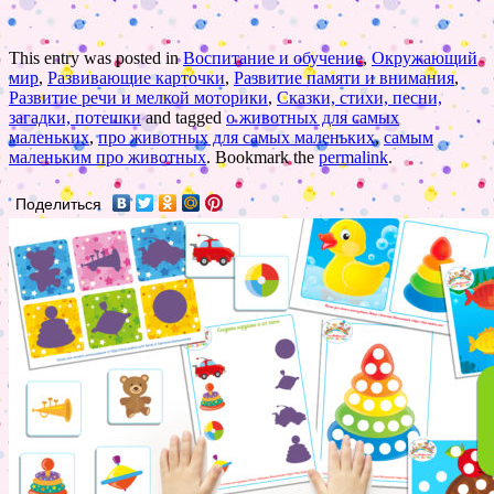
This entry was posted in
Воспитание и обучение
,
Окружающий
мир
,
Развивающие карточки
,
Развитие памяти и внимания
,
Развитие речи и мелкой моторики
,
Сказки, стихи, песни,
загадки, потешки
and tagged
о животных для самых
маленьких
,
про животных для самых маленьких
,
самым
маленьким про животных
. Bookmark the
permalink
.
Поделиться