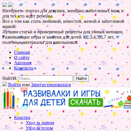
Интернет - портал для девушек, женщин, заботливых мам, и
для тех кто ждет ребенка.
Все о том как стать любимой, невестой, женой и заботливой
мамой.
Лучшие статьи и проверенные рецепты для умных женщин.
Развивающие игры и занятия для детей 1,2,3,4,5,6,7 лет,
полезные материалы для школьников.
Главная
О сайте
Авторам
Контакты
НайтИ:
Войти
или
Зарегистрироваться
Красота
Уход за лицом
Уход за телом