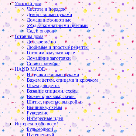
Уютный дом
Чистота и порядок
Декор своими руками
Домашние животные
Уход за комнатными цветами
Сад и огород
Готовим дома
Детское меню
Любимые и простые рецепты
Готовим в мультиварке
Домашние заготовки
Советы хозяйке
HAND MADE
Игрушки своими руками
Вяжем детям, спицами и крючком
Шьем для деток
Вязание спицами, схемы
Вяжем крючком, схемы
Шитье, простые выкройки
Вышивка, схемы
Рукоделие
Интересные идеи
Интересно обо всем!
Будь модной
Путешествуй