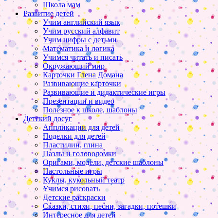
Школа мам
Развитие детей
Учим английский язык
Учим русский алфавит
Учим цифры с детьми
Математика и логика
Учимся читать и писать
Окружающий мир
Карточки Глена Домана
Развивающие карточки
Развивающие и дидактические игры
Презентации и видео
Полезное к школе, шаблоны
Детский досуг
Аппликации для детей
Поделки для детей
Пластилин, глина
Пазлы и головоломки
Оригами, модели, детские шаблоны
Настольные игры
Куклы, кукольный театр
Учимся рисовать
Детские раскраски
Сказки, стихи, песни, загадки, потешки
Интересное для детей