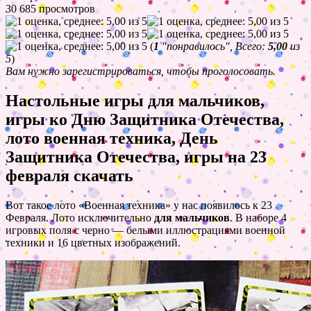
30 685 просмотров
(
1
"понравилось", Всего:
5,00
из
5
)
Вам нужно зарегистрироваться, чтобы проголосовать.
Настольные игры для мальчиков,
игры ко Дню Защитника Отечества,
лото военная техника, День
Защитника Отечества, игры на 23
февраля скачать
Вот такое лото «Военная техника» у нас появилось к 23
Февраля. Лото исключительно
для мальчиков
. В наборе 4
игровых поля с черно — белыми иллюстрациями военной
техники и 16 цветных изображений.