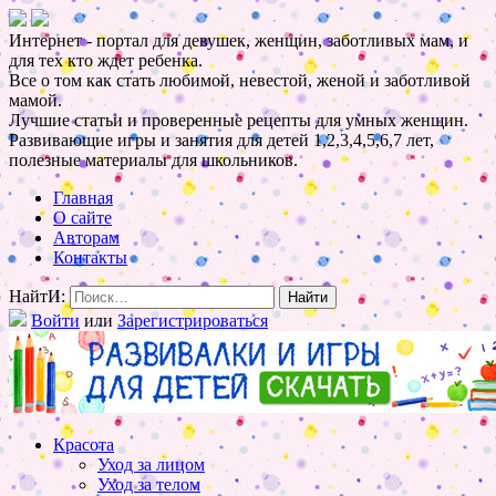
Интернет - портал для девушек, женщин, заботливых мам, и
для тех кто ждет ребенка.
Все о том как стать любимой, невестой, женой и заботливой
мамой.
Лучшие статьи и проверенные рецепты для умных женщин.
Развивающие игры и занятия для детей 1,2,3,4,5,6,7 лет,
полезные материалы для школьников.
Главная
О сайте
Авторам
Контакты
НайтИ:
Войти
или
Зарегистрироваться
Красота
Уход за лицом
Уход за телом