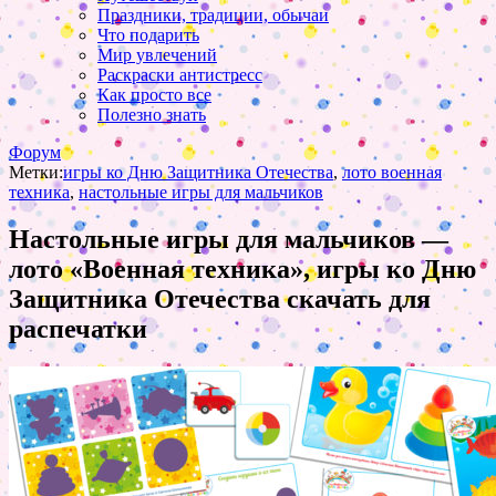
Праздники, традиции, обычаи
Что подарить
Мир увлечений
Раскраски антистресс
Как просто все
Полезно знать
Форум
Метки:
игры ко Дню Защитника Отечества
,
лото военная
техника
,
настольные игры для мальчиков
Настольные игры для мальчиков —
лото «Военная техника», игры ко Дню
Защитника Отечества скачать для
распечатки