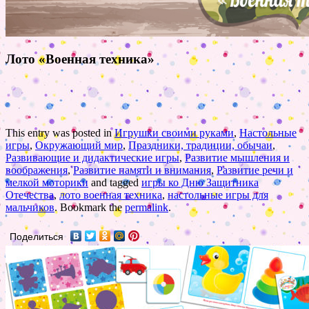
Лото «Военная техника»
This entry was posted in
Игрушки своими руками
,
Настольные
игры
,
Окружающий мир
,
Праздники, традиции, обычаи
,
Развивающие и дидактические игры
,
Развитие мышления и
воображения
,
Развитие памяти и внимания
,
Развитие речи и
мелкой моторики
and tagged
игры ко Дню Защитника
Отечества
,
лото военная техника
,
настольные игры для
мальчиков
. Bookmark the
permalink
.
Поделиться