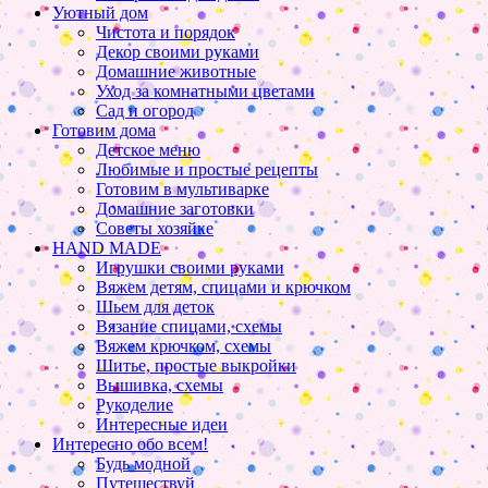
Уютный дом
Чистота и порядок
Декор своими руками
Домашние животные
Уход за комнатными цветами
Сад и огород
Готовим дома
Детское меню
Любимые и простые рецепты
Готовим в мультиварке
Домашние заготовки
Советы хозяйке
HAND MADE
Игрушки своими руками
Вяжем детям, спицами и крючком
Шьем для деток
Вязание спицами, схемы
Вяжем крючком, схемы
Шитье, простые выкройки
Вышивка, схемы
Рукоделие
Интересные идеи
Интересно обо всем!
Будь модной
Путешествуй