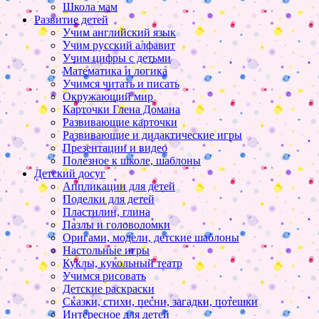
Школа мам
Развитие детей
Учим английский язык
Учим русский алфавит
Учим цифры с детьми
Математика и логика
Учимся читать и писать
Окружающий мир
Карточки Глена Домана
Развивающие карточки
Развивающие и дидактические игры
Презентации и видео
Полезное к школе, шаблоны
Детский досуг
Аппликации для детей
Поделки для детей
Пластилин, глина
Пазлы и головоломки
Оригами, модели, детские шаблоны
Настольные игры
Куклы, кукольный театр
Учимся рисовать
Детские раскраски
Сказки, стихи, песни, загадки, потешки
Интересное для детей