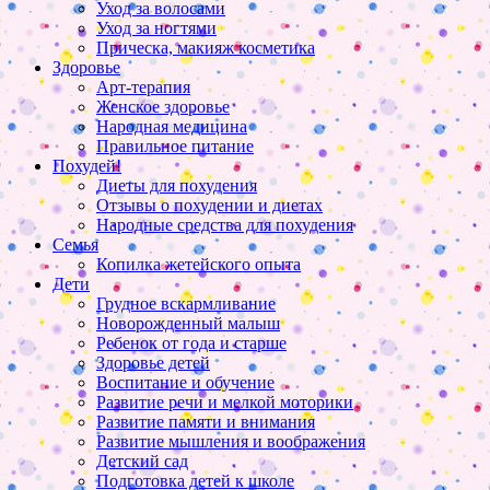
Уход за волосами
Уход за ногтями
Прическа, макияж косметика
Здоровье
Арт-терапия
Женское здоровье
Народная медицина
Правильное питание
Похудей!
Диеты для похудения
Отзывы о похудении и диетах
Народные средства для похудения
Семья
Копилка жетейского опыта
Дети
Грудное вскармливание
Новорожденный малыш
Ребенок от года и старше
Здоровье детей
Воспитание и обучение
Развитие речи и мелкой моторики
Развитие памяти и внимания
Развитие мышления и воображения
Детский сад
Подготовка детей к школе