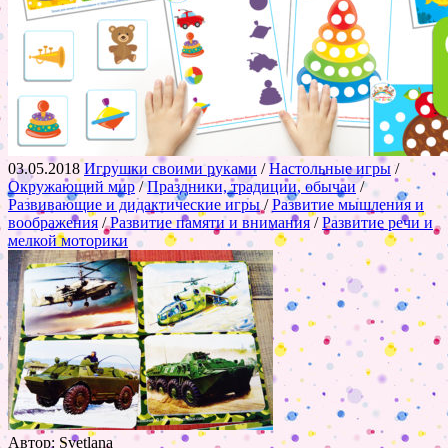
03.05.2018
Игрушки своими руками
/
Настольные игры
/
Окружающий мир
/
Праздники, традиции, обычаи
/
Развивающие и дидактические игры
/
Развитие мышления и
воображения
/
Развитие памяти и внимания
/
Развитие речи и
мелкой моторики
Автор: Svetlana