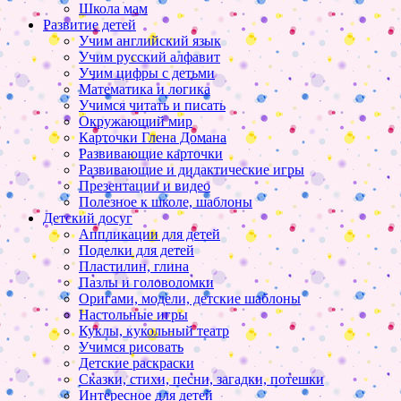
Школа мам
Развитие детей
Учим английский язык
Учим русский алфавит
Учим цифры с детьми
Математика и логика
Учимся читать и писать
Окружающий мир
Карточки Глена Домана
Развивающие карточки
Развивающие и дидактические игры
Презентации и видео
Полезное к школе, шаблоны
Детский досуг
Аппликации для детей
Поделки для детей
Пластилин, глина
Пазлы и головоломки
Оригами, модели, детские шаблоны
Настольные игры
Куклы, кукольный театр
Учимся рисовать
Детские раскраски
Сказки, стихи, песни, загадки, потешки
Интересное для детей