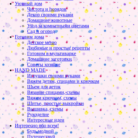
Уютный дом
Чистота и порядок
Декор своими руками
Домашние животные
Уход за комнатными цветами
Сад и огород
Готовим дома
Детское меню
Любимые и простые рецепты
Готовим в мультиварке
Домашние заготовки
Советы хозяйке
HAND MADE
Игрушки своими руками
Вяжем детям, спицами и крючком
Шьем для деток
Вязание спицами, схемы
Вяжем крючком, схемы
Шитье, простые выкройки
Вышивка, схемы
Рукоделие
Интересные идеи
Интересно обо всем!
Будь модной
Путешествуй