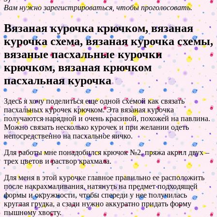
Вам нужно зарегистрироваться, чтобы проголосовать.
Вязаная курочка крючком, вязаная
курочка схема, вязаная курочка схемы,
вязаные пасхальные курочки
крючком, вязаная крючком
пасхальная курочка
Здесь я хочу поделиться еще одной схемой как связать
пасхальных курочек крючком. Эта вязаная курочка
получаются нарядной и очень красивой, похожей на павлина.
Можно связать несколько курочек и при желании одеть
непосредственно на пасхальное яичко.
Для работы мне понадобился крючок №2, пряжа акрил двух –
трех цветов и раствор крахмала.
Для меня в этой курочке главное правильно ее расположить
после накрахмаливания, натянуть на предмет подходящей
формы и окружности, чтобы спереди у нее получилась
круглая грудка, а сзади нужно аккуратно придать форму
пышному хвосту.