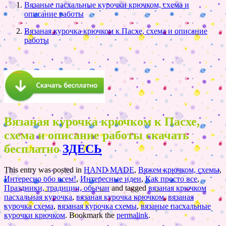
Вязаные пасхальные курочки крючком, схема и
описание работы
Вязаная курочка крючком к Пасхе, схема и описание
работы
Вязаная курочка крючком к Пасхе,
схема и описание работы скачать
бесплатно
ЗДЕСЬ
This entry was posted in
HAND MADE
,
Вяжем крючком, схемы
,
Интересно обо всем!
,
Интересные идеи
,
Как просто все
,
Праздники, традиции, обычаи
and tagged
вязаная крючком
пасхальная курочка
,
вязаная курочка крючком
,
вязаная
курочка схема
,
вязаная курочка схемы
,
вязаные пасхальные
курочки крючком
. Bookmark the
permalink
.