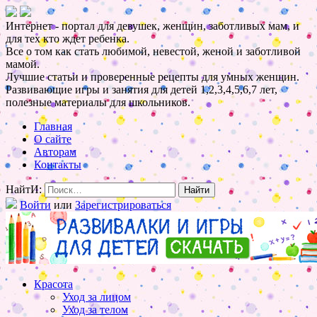
Интернет - портал для девушек, женщин, заботливых мам, и
для тех кто ждет ребенка.
Все о том как стать любимой, невестой, женой и заботливой
мамой.
Лучшие статьи и проверенные рецепты для умных женщин.
Развивающие игры и занятия для детей 1,2,3,4,5,6,7 лет,
полезные материалы для школьников.
Главная
О сайте
Авторам
Контакты
НайтИ:
Войти
или
Зарегистрироваться
Красота
Уход за лицом
Уход за телом