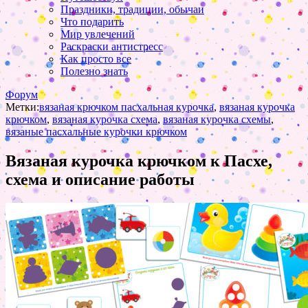
Праздники, традиции, обычаи
Что подарить
Мир увлечений
Раскраски антистресс
Как просто все
Полезно знать
Форум
Метки:
вязаная крючком пасхальная курочка
,
вязаная курочка
крючком
,
вязаная курочка схема
,
вязаная курочка схемы
,
вязаные пасхальные курочки крючком
Вязаная курочка крючком к Пасхе,
схема и описание работы