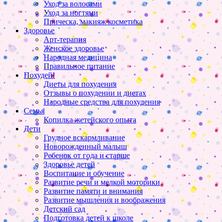
Уход за волосами
Уход за ногтями
Прическа, макияж косметика
Здоровье
Арт-терапия
Женское здоровье
Народная медицина
Правильное питание
Похудей!
Диеты для похудения
Отзывы о похудении и диетах
Народные средства для похудения
Семья
Копилка жетейского опыта
Дети
Грудное вскармливание
Новорожденный малыш
Ребенок от года и старше
Здоровье детей
Воспитание и обучение
Развитие речи и мелкой моторики
Развитие памяти и внимания
Развитие мышления и воображения
Детский сад
Подготовка детей к школе