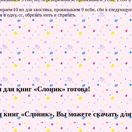
абираем 10 вп для хвостика, провязываем 9 псбн, сбн в следующ
н в одну, сс, обрезать нить и спрятать.
м для книг «Слоник» готова!
 книг «Слоник», Вы можете скачать для 