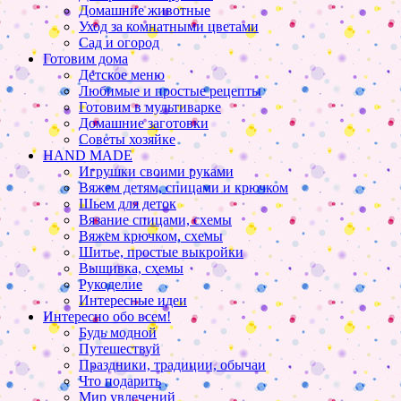
Домашние животные
Уход за комнатными цветами
Сад и огород
Готовим дома
Детское меню
Любимые и простые рецепты
Готовим в мультиварке
Домашние заготовки
Советы хозяйке
HAND MADE
Игрушки своими руками
Вяжем детям, спицами и крючком
Шьем для деток
Вязание спицами, схемы
Вяжем крючком, схемы
Шитье, простые выкройки
Вышивка, схемы
Рукоделие
Интересные идеи
Интересно обо всем!
Будь модной
Путешествуй
Праздники, традиции, обычаи
Что подарить
Мир увлечений