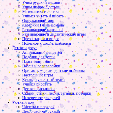
Учим русский алфавит
Учим цифры с детьми
Математика и логика
Учимся читать и писать
Окружающий мир
Карточки Глена Домана
Развивающие карточки
Развивающие и дидактические игры
Презентации и видео
Полезное к школе, шаблоны
Детский досуг
Аппликации для детей
Поделки для детей
Пластилин, глина
Пазлы и головоломки
Оригами, модели, детские шаблоны
Настольные игры
Куклы, кукольный театр
Учимся рисовать
Детские раскраски
Сказки, стихи, песни, загадки, потешки
Интересное для детей
Уютный дом
Чистота и порядок
Декор своими руками