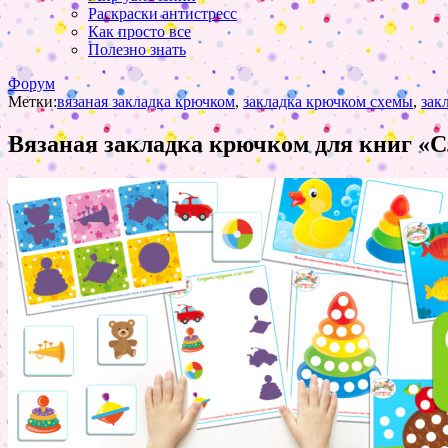
Раскраски антистресс
Как просто все
Полезно знать
Форум
Метки:
вязаная закладка крючком
,
закладка крючком схемы
,
зак
Вязаная закладка крючком для книг «С