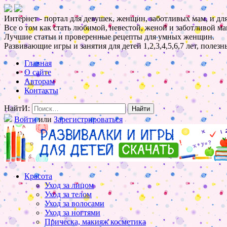
Интернет - портал для девушек, женщин, заботливых мам, и для
Все о том как стать любимой, невестой, женой и заботливой ма
Лучшие статьи и проверенные рецепты для умных женщин.
Развивающие игры и занятия для детей 1,2,3,4,5,6,7 лет, полез
Главная
О сайте
Авторам
Контакты
НайтИ:
Войти
или
Зарегистрироваться
Красота
Уход за лицом
Уход за телом
Уход за волосами
Уход за ногтями
Прическа, макияж косметика