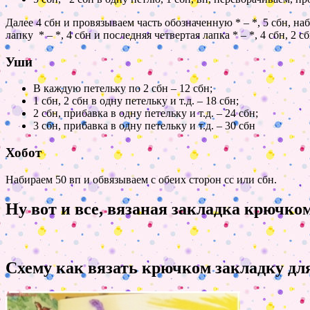
Далее 4 сбн и провязываем часть обозначенную * – *, 5 сбн, н
лапку * – *, 4 сбн и последняя четвертая лапка * – *, 4 сбн, 2 сб
Уши
В каждую петельку по 2 сбн – 12 сбн;
1 сбн, 2 сбн в одну петельку и т.д. – 18 сбн;
2 сбн, прибавка в одну петельку и т.д. – 24 сбн;
3 сбн, прибавка в одну петельку и т.д. – 30 сбн
Хобот
Набираем 50 вп и обвязываем с обеих сторон сс или сбн.
Ну вот и все, вязаная закладка крючко
Схему как вязать крючком закладку для