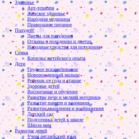
Здоровье
Арт-терапия
Женское здоровье
Народная медицина
Правильное питание
Похудей!
Диеты для похудения
Отзывы о похудении и диетах
Народные средства для похудения
Семья
Копилка жетейского опыта
Дети
Грудное вскармливание
Новорожденный малыш
Ребенок от года и старше
Здоровье детей
Воспитание и обучение
Развитие речи и мелкой моторики
Развитие памяти и внимания
Развитие мышления и воображения
Детский сад
Подготовка детей к школе
Школа мам
Развитие детей
Учим английский язык