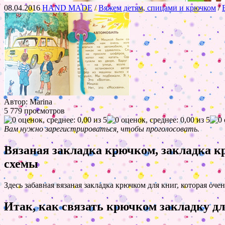
08.04.2016
HAND MADE
/
Вяжем детям, спицами и крючком
/
Автор: Marina
5 779 просмотров
Вам нужно зарегистрироваться, чтобы проголосовать.
Вязаная закладка крючком, закладка к
схемы
Здесь забавная вязаная закладка крючком для книг, которая оч
Итак, как связать крючком закладку д