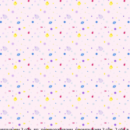
провязываем 3 сбн, вп, переворачиваем, провязываем 3 сбн, 2 сбн