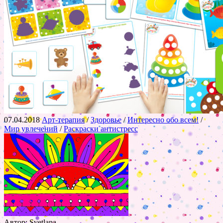
07.04.2018
Арт-терапия
/
Здоровье
/
Интересно обо всем!
/
Мир увлечений
/
Раскраски антистресс
Автор: Svetlana