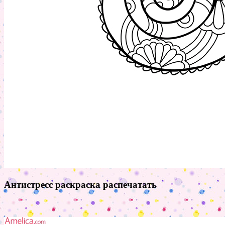
Антистресс раскраска распечатать