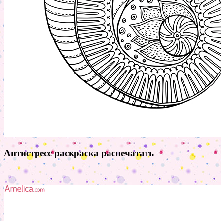
Антистресс раскраска распечатать