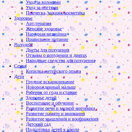
Уход за волосами
Уход за ногтями
Прическа, макияж косметика
Здоровье
Арт-терапия
Женское здоровье
Народная медицина
Правильное питание
Похудей!
Диеты для похудения
Отзывы о похудении и диетах
Народные средства для похудения
Семья
Копилка жетейского опыта
Дети
Грудное вскармливание
Новорожденный малыш
Ребенок от года и старше
Здоровье детей
Воспитание и обучение
Развитие речи и мелкой моторики
Развитие памяти и внимания
Развитие мышления и воображения
Детский сад
Подготовка детей к школе