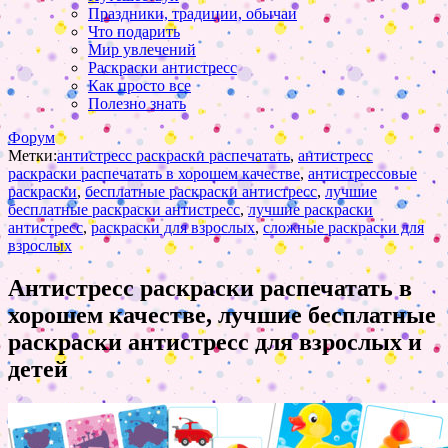
Праздники, традиции, обычаи
Что подарить
Мир увлечений
Раскраски антистресс
Как просто все
Полезно знать
Форум
Метки:
антистресс раскраски распечатать
,
антистресс
раскраски распечатать в хорошем качестве
,
антистрессовые
раскраски
,
бесплатные раскраски антистресс
,
лучшие
бесплатные раскраски антистресс
,
лучшие раскраски
антистресс
,
раскраски для взрослых
,
сложные раскраски для
взрослых
Антистресс раскраски распечатать в
хорошем качестве, лучшие бесплатные
раскраски антистресс для взрослых и
детей