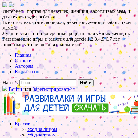
Интернет - портал для девушек, женщин, заботливых мам, и
для тех кто ждет ребенка.
Все о том как стать любимой, невестой, женой и заботливой
мамой.
Лучшие статьи и проверенные рецепты для умных женщин.
Развивающие игры и занятия для детей 1,2,3,4,5,6,7 лет,
полезные материалы для школьников.
Главная
О сайте
Авторам
Контакты
НайтИ:
Войти
или
Зарегистрироваться
Красота
Уход за лицом
Уход за телом