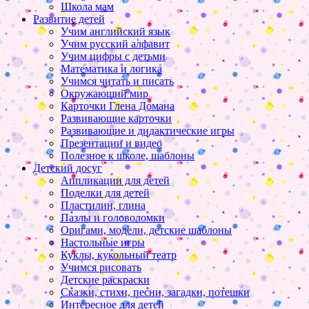
Школа мам
Развитие детей
Учим английский язык
Учим русский алфавит
Учим цифры с детьми
Математика и логика
Учимся читать и писать
Окружающий мир
Карточки Глена Домана
Развивающие карточки
Развивающие и дидактические игры
Презентации и видео
Полезное к школе, шаблоны
Детский досуг
Аппликации для детей
Поделки для детей
Пластилин, глина
Пазлы и головоломки
Оригами, модели, детские шаблоны
Настольные игры
Куклы, кукольный театр
Учимся рисовать
Детские раскраски
Сказки, стихи, песни, загадки, потешки
Интересное для детей