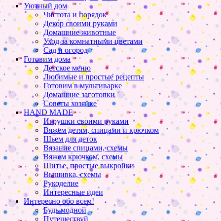
Уютный дом
Чистота и порядок
Декор своими руками
Домашние животные
Уход за комнатными цветами
Сад и огород
Готовим дома
Детское меню
Любимые и простые рецепты
Готовим в мультиварке
Домашние заготовки
Советы хозяйке
HAND MADE
Игрушки своими руками
Вяжем детям, спицами и крючком
Шьем для деток
Вязание спицами, схемы
Вяжем крючком, схемы
Шитье, простые выкройки
Вышивка, схемы
Рукоделие
Интересные идеи
Интересно обо всем!
Будь модной
Путешествуй