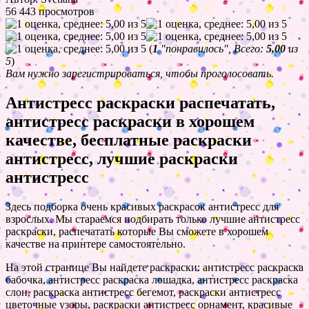
56 443 просмотров
(
1
"понравилось", Всего:
5,00
из
5
)
Вам нужно зарегистрироваться, чтобы проголосовать.
Антистресс раскраски распечатать,
антистресс раскраски в хорошем
качестве, бесплатные раскраски
антистресс, лучшие раскраски
антистресс
Здесь подборка очень красивых раскрасок антистресс для
взрослых. Мы стараемся подбирать только лучшие антистресс
раскраски, распечатать которые Вы сможете в хорошем
качестве на принтере самостоятельно.
На этой странице Вы найдете раскраски: антистресс раскраска
бабочка, антистресс раскраска лошадка, антистресс раскраска
слон, раскраска антистресс бегемот, раскраски антистресс
цветочные узоры, раскраски антистресс орнамент, красивые