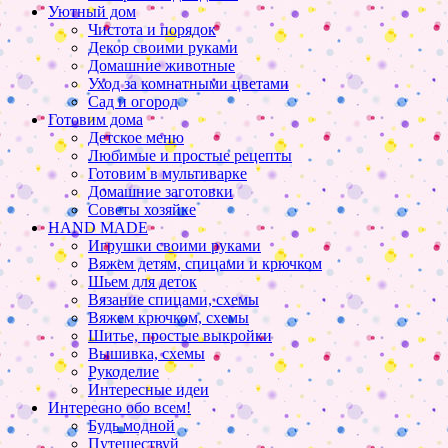
Уютный дом
Чистота и порядок
Декор своими руками
Домашние животные
Уход за комнатными цветами
Сад и огород
Готовим дома
Детское меню
Любимые и простые рецепты
Готовим в мультиварке
Домашние заготовки
Советы хозяйке
HAND MADE
Игрушки своими руками
Вяжем детям, спицами и крючком
Шьем для деток
Вязание спицами, схемы
Вяжем крючком, схемы
Шитье, простые выкройки
Вышивка, схемы
Рукоделие
Интересные идеи
Интересно обо всем!
Будь модной
Путешествуй