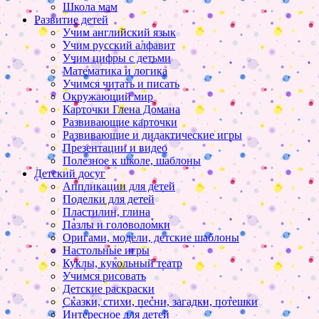
Школа мам
Развитие детей
Учим английский язык
Учим русский алфавит
Учим цифры с детьми
Математика и логика
Учимся читать и писать
Окружающий мир
Карточки Глена Домана
Развивающие карточки
Развивающие и дидактические игры
Презентации и видео
Полезное к школе, шаблоны
Детский досуг
Аппликации для детей
Поделки для детей
Пластилин, глина
Пазлы и головоломки
Оригами, модели, детские шаблоны
Настольные игры
Куклы, кукольный театр
Учимся рисовать
Детские раскраски
Сказки, стихи, песни, загадки, потешки
Интересное для детей