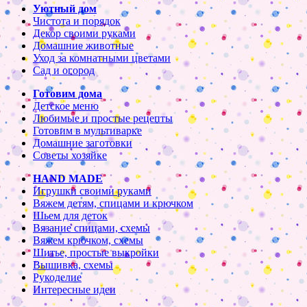
Уютный дом
Чистота и порядок
Декор своими руками
Домашние животные
Уход за комнатными цветами
Сад и огород
Готовим дома
Детское меню
Любимые и простые рецепты
Готовим в мультиварке
Домашние заготовки
Советы хозяйке
HAND MADE
Игрушки своими руками
Вяжем детям, спицами и крючком
Шьем для деток
Вязание спицами, схемы
Вяжем крючком, схемы
Шитье, простые выкройки
Вышивка, схемы
Рукоделие
Интересные идеи