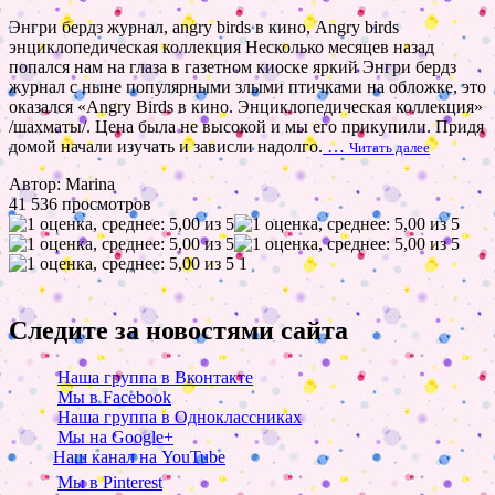
Энгри бердз журнал, angry birds в кино, Angry birds
энциклопедическая коллекция Несколько месяцев назад
попался нам на глаза в газетном киоске яркий Энгри бердз
журнал с ныне популярными злыми птичками на обложке, это
оказался «Angry Birds в кино. Энциклопедическая коллекция»
/шахматы/. Цена была не высокой и мы его прикупили. Придя
домой начали изучать и зависли надолго.
…
Читать далее
Автор: Marina
41 536 просмотров
1
Следите за новостями сайта
Наша группа в Вконтакте
Мы в Facebook
Наша группа в Одноклассниках
Мы на Google+
Наш канал на YouTube
Мы в Pinterest