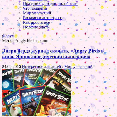
Праздники, традиции, обычаи
Что подарить
Мир увлечений
Раскраски антистресс
Как просто все
Полезно знать
Форум
Метка:
Angry birds в кино
Энгри бердз журнал скачать, «Angry Birds в
кино. Энциклопедическая коллекция»
24.09.2016
Интересное для детей
/
Мир увлечений