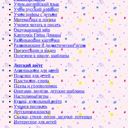
Учим английский язык
Учим русский алфавит
Учим цифры с детьми
Математика и логика
Учимся читать и писать
Окружающий мир
Карточки Глена Домана
Развивающие карточки
Развивающие и дидактические игры
Презентации и видео
Полезное к школе, шаблоны
Детский досуг
Аппликации для детей
Поделки для детей
Пластилин, глина
Пазлы и головоломки
Оригами, модели, детские шаблоны
Настольные игры
Куклы, кукольный театр
Учимся рисовать
Детские раскраски
Сказки, стихи, песни, загадки, потешки
Интересное для детей