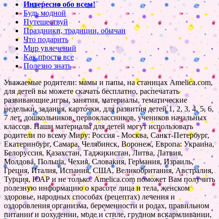
Интересно обо всем!
Будь модной
Путешествуй
Праздники, традиции, обычаи
Что подарить
Мир увлечений
Как просто все
Полезно знать
Уважаемые родители: мамы и папы, на станицах Amelica.com,
для детей вы можете скачать бесплатно, распечатать
развивающие игры, занятия, материалы, тематические
недельки, задания, карточки, для развития детей 1, 2, 3, 4, 5, 6,
7 лет, дошкольников, первоклассников, учеников начальных
классов. Наши материалы для детей могут использовать
родители по всему Миру: Россия - Москва, Санкт-Петербург,
Екатеринбург, Самара, Челябинск, Воронеж, Европа: Украина,
Белоруссия, Казахстан, Таджикистан, Литва, Латвия,
Молдова, Польша, Чехия, Словакия, Германия, Израиль,
Греция, Италия, Испания, США, Великобритания, Австралия,
Турция, ЮАР и не только. Amelica.com поможет Вам получить
полезную информацию о красоте лица и тела, женском
здоровье, народных способах (рецептах) лечения и
оздоровления организма, беременности и родах, правильном
питании и похудении, моде и стиле, грудном вскармливании,