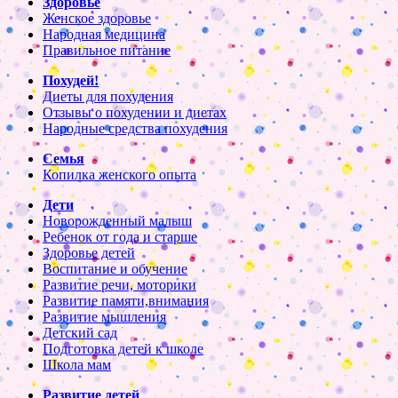
Здоровье
Женское здоровье
Народная медицина
Правильное питание
Похудей!
Диеты для похудения
Отзывы о похудении и диетах
Народные средства похудения
Семья
Копилка женского опыта
Дети
Новорожденный малыш
Ребенок от года и старше
Здоровье детей
Воспитание и обучение
Развитие речи, моторики
Развитие памяти,внимания
Развитие мышления
Детский сад
Подготовка детей к школе
Школа мам
Развитие детей