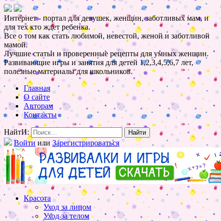
Интернет - портал для девушек, женщин, заботливых мам, и
для тех кто ждет ребенка.
Все о том как стать любимой, невестой, женой и заботливой
мамой.
Лучшие статьи и проверенные рецепты для умных женщин.
Развивающие игры и занятия для детей 1,2,3,4,5,6,7 лет,
полезные материалы для школьников.
Главная
О сайте
Авторам
Контакты
НайтИ:
Войти
или
Зарегистрироваться
Красота
Уход за лицом
Уход за телом