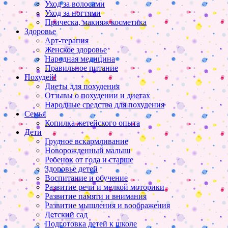
Уход за волосами
Уход за ногтями
Прическа, макияж косметика
Здоровье
Арт-терапия
Женское здоровье
Народная медицина
Правильное питание
Похудей!
Диеты для похудения
Отзывы о похудении и диетах
Народные средства для похудения
Семья
Копилка жетейского опыта
Дети
Грудное вскармливание
Новорожденный малыш
Ребенок от года и старше
Здоровье детей
Воспитание и обучение
Развитие речи и мелкой моторики
Развитие памяти и внимания
Развитие мышления и воображения
Детский сад
Подготовка детей к школе