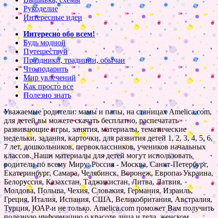
Рукоделие
Интересные идеи
Интересно обо всем!
Будь модной
Путешествуй
Праздники, традиции, обычаи
Что подарить
Мир увлечений
Как просто все
Полезно знать
Уважаемые родители: мамы и папы, на станицах Amelica.com,
для детей вы можете скачать бесплатно, распечатать
развивающие игры, занятия, материалы, тематические
недельки, задания, карточки, для развития детей 1, 2, 3, 4, 5, 6,
7 лет, дошкольников, первоклассников, учеников начальных
классов. Наши материалы для детей могут использовать
родители по всему Миру: Россия - Москва, Санкт-Петербург,
Екатеринбург, Самара, Челябинск, Воронеж, Европа: Украина,
Белоруссия, Казахстан, Таджикистан, Литва, Латвия,
Молдова, Польша, Чехия, Словакия, Германия, Израиль,
Греция, Италия, Испания, США, Великобритания, Австралия,
Турция, ЮАР и не только. Amelica.com поможет Вам получить
полезную информацию о красоте лица и тела, женском