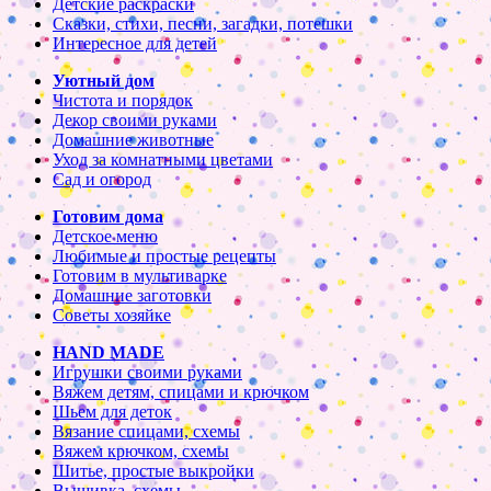
Детские раскраски
Сказки, стихи, песни, загадки, потешки
Интересное для детей
Уютный дом
Чистота и порядок
Декор своими руками
Домашние животные
Уход за комнатными цветами
Сад и огород
Готовим дома
Детское меню
Любимые и простые рецепты
Готовим в мультиварке
Домашние заготовки
Советы хозяйке
HAND MADE
Игрушки своими руками
Вяжем детям, спицами и крючком
Шьем для деток
Вязание спицами, схемы
Вяжем крючком, схемы
Шитье, простые выкройки
Вышивка, схемы