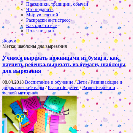
Праздники, традиции, обычаи
Что подарить
Мир увлечений
Раскраски антистресс
Как просто все
Полезно знать
Форум
Метка:
шаблоны для вырезания
Учимся вырезать ножницами из бумаги, как
научить ребенка вырезать из бумаги, шаблоны
для вырезания
08.04.2018
Воспитание и обучение
/
Дети
/
Развивающие и
дидактические игры
/
Развитие детей
/
Развитие речи и
мелкой моторики