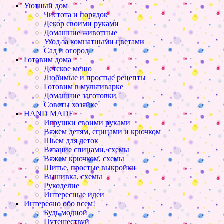
Уютный дом
Чистота и порядок
Декор своими руками
Домашние животные
Уход за комнатными цветами
Сад и огород
Готовим дома
Детское меню
Любимые и простые рецепты
Готовим в мультиварке
Домашние заготовки
Советы хозяйке
HAND MADE
Игрушки своими руками
Вяжем детям, спицами и крючком
Шьем для деток
Вязание спицами, схемы
Вяжем крючком, схемы
Шитье, простые выкройки
Вышивка, схемы
Рукоделие
Интересные идеи
Интересно обо всем!
Будь модной
Путешествуй