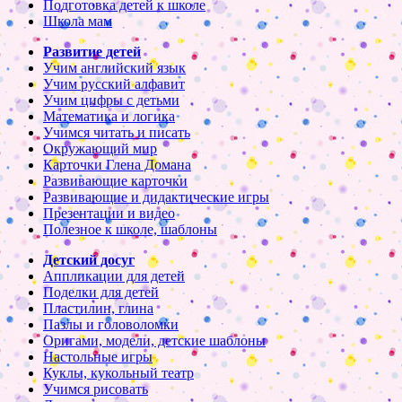
Подготовка детей к школе
Школа мам
Развитие детей
Учим английский язык
Учим русский алфавит
Учим цифры с детьми
Математика и логика
Учимся читать и писать
Окружающий мир
Карточки Глена Домана
Развивающие карточки
Развивающие и дидактические игры
Презентации и видео
Полезное к школе, шаблоны
Детский досуг
Аппликации для детей
Поделки для детей
Пластилин, глина
Пазлы и головоломки
Оригами, модели, детские шаблоны
Настольные игры
Куклы, кукольный театр
Учимся рисовать