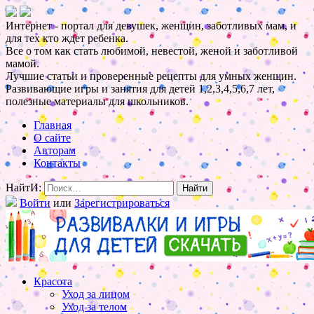
Интернет - портал для девушек, женщин, заботливых мам, и
для тех кто ждет ребенка.
Все о том как стать любимой, невестой, женой и заботливой
мамой.
Лучшие статьи и проверенные рецепты для умных женщин.
Развивающие игры и занятия для детей 1,2,3,4,5,6,7 лет,
полезные материалы для школьников.
Главная
О сайте
Авторам
Контакты
НайтИ:
Войти
или
Зарегистрироваться
Красота
Уход за лицом
Уход за телом