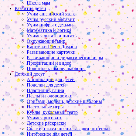
Школа мам
Развитие детей
Учим английский язык
Учим русский алфавит
Учим цифры с детьми
Математика и логика
Учимся читать и писать
Окружающий мир
Карточки Глена Домана
Развивающие карточки
Развивающие и дидактические игры
Презентации и видео
Полезное к школе, шаблоны
Детский досуг
Аппликации для детей
Поделки для детей
Пластилин, глина
Пазлы и головоломки
Оригами, модели, детские шаблоны
Настольные игры
Куклы, кукольный театр
Учимся рисовать
Детские раскраски
Сказки, стихи, песни, загадки, потешки
Интересное для детей