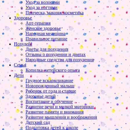
Уход за волосами
Уход за ногтями
Прическа, макияж косметика
Здоровье
Арт-терапия
Женское здоровье
Народная медицина
Правильное питание
Похудей!
Диеты для похудения
Отзывы о похудении и диетах
Народные средства для похудения
Семья
Копилка жетейского опыта
Дети
Грудное вскармливание
Новорожденный малыш
Ребенок от года и старше
Здоровье детей
Воспитание и обучение
Развитие речи и мелкой моторики
Развитие памяти и внимания
Развитие мышления и воображения
Детский сад
Подготовка детей к школе