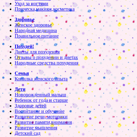
Уход за ногтями
Прическа,макияж,косметика
Здоровье
Женское здоровье
Народная медицина
Правильное питание
Похудей!
Диеты для похудения
Отзывы о похудении и диетах
Народные средства похудения
Семья
Копилка женского опыта
Дети
Новорожденный малыш
Ребенок от года и старше
Здоровье детей
Воспитание и обучение
Развитие речи, моторики
Развитие памяти,внимания
Развитие мышления
Детский сад