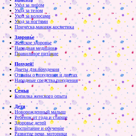
Уход за лицом
Уход за телом
Уход за волосами
Уход за ногтями
Прическа,макияж,косметика
Здоровье
Женское здоровье
Народная медицина
Правильное питание
Похудей!
Диеты для похудения
Отзывы о похудении и диетах
Народные средства похудения
Семья
Копилка женского опыта
Дети
Новорожденный малыш
Ребенок от года и старше
Здоровье детей
Воспитание и обучение
Развитие речи, моторики