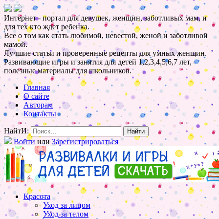
Интернет - портал для девушек, женщин, заботливых мам, и
для тех кто ждет ребенка.
Все о том как стать любимой, невестой, женой и заботливой
мамой.
Лучшие статьи и проверенные рецепты для умных женщин.
Развивающие игры и занятия для детей 1,2,3,4,5,6,7 лет,
полезные материалы для школьников.
Главная
О сайте
Авторам
Контакты
НайтИ:
Войти
или
Зарегистрироваться
Красота
Уход за лицом
Уход за телом