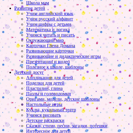
Школа мам
Развитие детей
Учим английский язык
Учим русский алфавит
Учим цифры с детьми
Математика и логика
Учимся читать и писать
Окружающий мир
Карточки Глена Домана
Развивающие карточки
Развивающие и дидактические игры
Презентации и видео
Полезное к школе, шаблоны
Детский досуг
Аппликации для детей
Поделки для детей
Пластилин, глина
Пазлы и головоломки
Оригами, модели, детские шаблоны
Настольные игры
Куклы, кукольный театр
Учимся рисовать
Детские раскраски
Сказки, стихи, песни, загадки, потешки
Интересное для детей