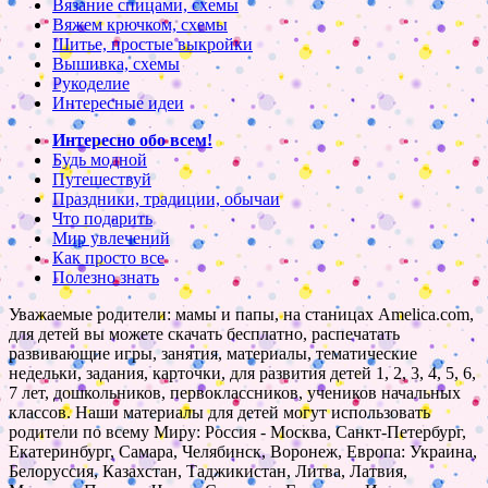
Вязание спицами, схемы
Вяжем крючком, схемы
Шитье, простые выкройки
Вышивка, схемы
Рукоделие
Интересные идеи
Интересно обо всем!
Будь модной
Путешествуй
Праздники, традиции, обычаи
Что подарить
Мир увлечений
Как просто все
Полезно знать
Уважаемые родители: мамы и папы, на станицах Amelica.com,
для детей вы можете скачать бесплатно, распечатать
развивающие игры, занятия, материалы, тематические
недельки, задания, карточки, для развития детей 1, 2, 3, 4, 5, 6,
7 лет, дошкольников, первоклассников, учеников начальных
классов. Наши материалы для детей могут использовать
родители по всему Миру: Россия - Москва, Санкт-Петербург,
Екатеринбург, Самара, Челябинск, Воронеж, Европа: Украина,
Белоруссия, Казахстан, Таджикистан, Литва, Латвия,