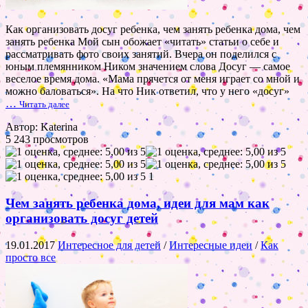
Как организовать досуг ребенка, чем занять ребенка дома, чем
занять ребенка Мой сын обожает «читать» статьи о себе и
рассматривать фото своих занятий. Вчера он поделился с
юным племянником Ником значением слова Досуг — самое
веселое время дома. «Мама прячется от меня играет со мной и
можно баловаться». На что Ник ответил, что у него «досуг»
…
Читать далее
Автор: Katerina
5 243 просмотров
1
Чем занять ребенка дома, идеи для мам как
организовать досуг детей
19.01.2017
Интересное для детей
/
Интересные идеи
/
Как
просто все