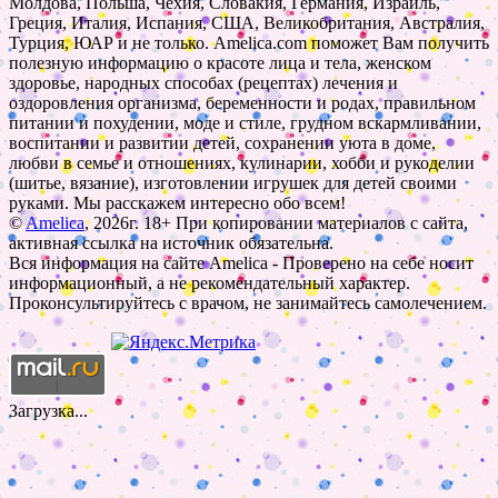
Молдова, Польша, Чехия, Словакия, Германия, Израиль,
Греция, Италия, Испания, США, Великобритания, Австралия,
Турция, ЮАР и не только. Amelica.com поможет Вам получить
полезную информацию о красоте лица и тела, женском
здоровье, народных способах (рецептах) лечения и
оздоровления организма, беременности и родах, правильном
питании и похудении, моде и стиле, грудном вскармливании,
воспитании и развитии детей, сохранении уюта в доме,
любви в семье и отношениях, кулинарии, хобби и рукоделии
(шитье, вязание), изготовлении игрушек для детей своими
руками. Мы расскажем интересно обо всем!
©
Amelica
, 2026г. 18+ При копировании материалов с сайта,
активная ссылка на источник обязательна.
Вся информация на сайте Amelica - Проверено на себе носит
информационный, а не рекомендательный характер.
Проконсультируйтесь с врачом, не занимайтесь самолечением.
Загрузка...