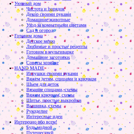
Уютный дом
Чистота и порядок
Декор своими руками
Домашние животные
Уход за комнатными цветами
Сад и огород
Готовим дома
Детское меню
Любимые и простые рецепты
Готовим в мультиварке
Домашние заготовки
Советы хозяйке
HAND MADE
Игрушки своими руками
Вяжем детям, спицами и крючком
Шьем для деток
Вязание спицами, схемы
Вяжем крючком, схемы
Шитье, простые выкройки
Вышивка, схемы
Рукоделие
Интересные идеи
Интересно обо всем!
Будь модной
Путешествуй