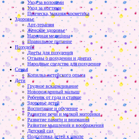
Уход за волосами
Уход за ногтями
Прическа, макияж косметика
Здоровье
Арт-терапия
Женское здоровье
Народная медицина
Правильное питание
Похудей!
Диеты для похудения
Отзывы о похудении и диетах
Народные средства для похудения
Семья
Копилка жетейского опыта
Дети
Грудное вскармливание
Новорожденный малыш
Ребенок от года и старше
Здоровье детей
Воспитание и обучение
Развитие речи и мелкой моторики
Развитие памяти и внимания
Развитие мышления и воображения
Детский сад
Подготовка детей к школе