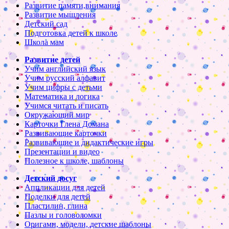
Развитие памяти,внимания
Развитие мышления
Детский сад
Подготовка детей к школе
Школа мам
Развитие детей
Учим английский язык
Учим русский алфавит
Учим цифры с детьми
Математика и логика
Учимся читать и писать
Окружающий мир
Карточки Глена Домана
Развивающие карточки
Развивающие и дидактические игры
Презентации и видео
Полезное к школе, шаблоны
Детский досуг
Аппликации для детей
Поделки для детей
Пластилин, глина
Пазлы и головоломки
Оригами, модели, детские шаблоны