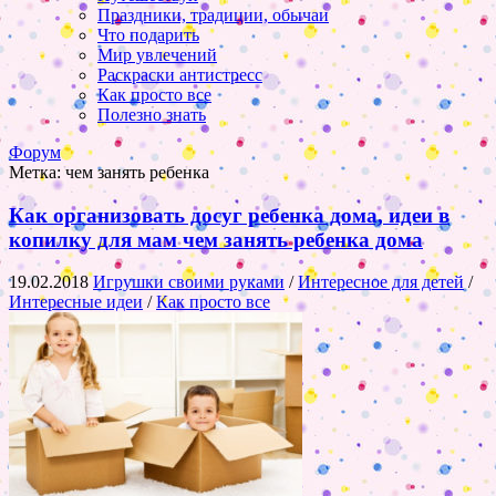
Праздники, традиции, обычаи
Что подарить
Мир увлечений
Раскраски антистресс
Как просто все
Полезно знать
Форум
Метка:
чем занять ребенка
Как организовать досуг ребенка дома, идеи в
копилку для мам чем занять ребенка дома
19.02.2018
Игрушки своими руками
/
Интересное для детей
/
Интересные идеи
/
Как просто все