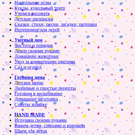
Настольные игры
Куклы, кукольный театр
Учимся рисовать
Детские раскраски
Сказки, стихи, песни, загадки, потешки
Интересное для детей
Уютный дом
Чистота и порядок
Декор своими руками
Домашние животные
Уход за комнатными цветами
Сад и огород
Готовим дома
Детское меню
Любимые и простые рецепты
Готовим в мультиварке
Домашние заготовки
Советы хозяйке
HAND MADE
Игрушки своими руками
Вяжем детям, спицами и крючком
Шьем для деток