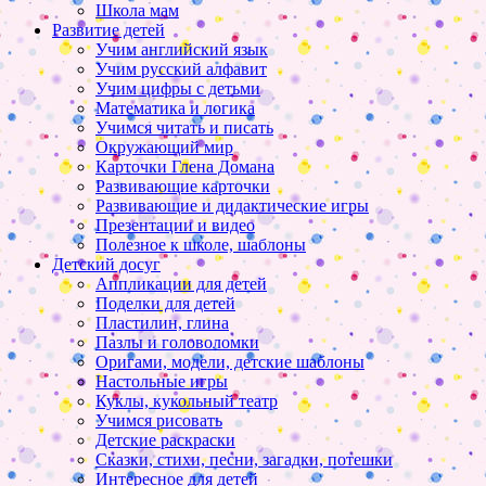
Школа мам
Развитие детей
Учим английский язык
Учим русский алфавит
Учим цифры с детьми
Математика и логика
Учимся читать и писать
Окружающий мир
Карточки Глена Домана
Развивающие карточки
Развивающие и дидактические игры
Презентации и видео
Полезное к школе, шаблоны
Детский досуг
Аппликации для детей
Поделки для детей
Пластилин, глина
Пазлы и головоломки
Оригами, модели, детские шаблоны
Настольные игры
Куклы, кукольный театр
Учимся рисовать
Детские раскраски
Сказки, стихи, песни, загадки, потешки
Интересное для детей