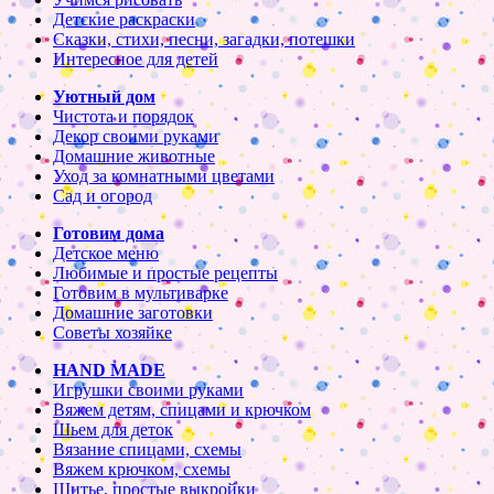
Детские раскраски
Сказки, стихи, песни, загадки, потешки
Интересное для детей
Уютный дом
Чистота и порядок
Декор своими руками
Домашние животные
Уход за комнатными цветами
Сад и огород
Готовим дома
Детское меню
Любимые и простые рецепты
Готовим в мультиварке
Домашние заготовки
Советы хозяйке
HAND MADE
Игрушки своими руками
Вяжем детям, спицами и крючком
Шьем для деток
Вязание спицами, схемы
Вяжем крючком, схемы
Шитье, простые выкройки