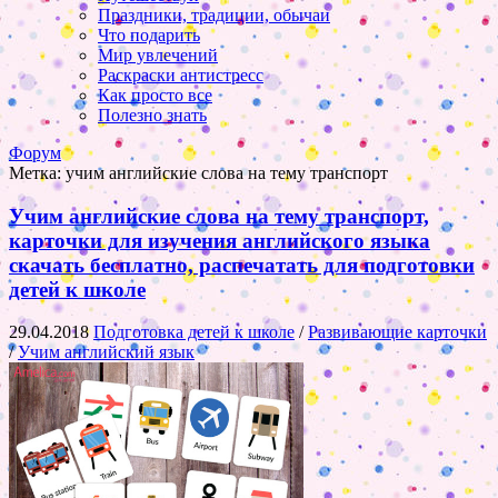
Праздники, традиции, обычаи
Что подарить
Мир увлечений
Раскраски антистресс
Как просто все
Полезно знать
Форум
Метка:
учим английские слова на тему транспорт
Учим английские слова на тему транспорт,
карточки для изучения английского языка
скачать бесплатно, распечатать для подготовки
детей к школе
29.04.2018
Подготовка детей к школе
/
Развивающие карточки
/
Учим английский язык