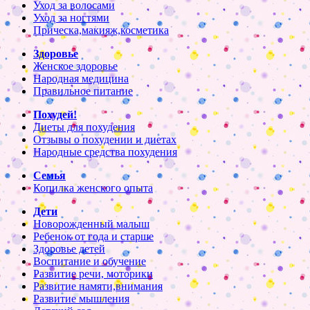
Уход за волосами
Уход за ногтями
Прическа,макияж,косметика
Здоровье
Женское здоровье
Народная медицина
Правильное питание
Похудей!
Диеты для похудения
Отзывы о похудении и диетах
Народные средства похудения
Семья
Копилка женского опыта
Дети
Новорожденный малыш
Ребенок от года и старше
Здоровье детей
Воспитание и обучение
Развитие речи, моторики
Развитие памяти,внимания
Развитие мышления