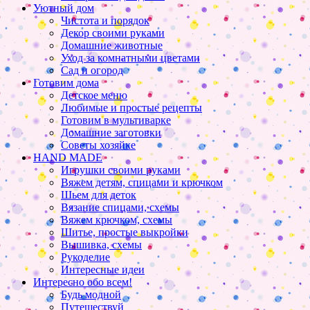
Уютный дом
Чистота и порядок
Декор своими руками
Домашние животные
Уход за комнатными цветами
Сад и огород
Готовим дома
Детское меню
Любимые и простые рецепты
Готовим в мультиварке
Домашние заготовки
Советы хозяйке
HAND MADE
Игрушки своими руками
Вяжем детям, спицами и крючком
Шьем для деток
Вязание спицами, схемы
Вяжем крючком, схемы
Шитье, простые выкройки
Вышивка, схемы
Рукоделие
Интересные идеи
Интересно обо всем!
Будь модной
Путешествуй