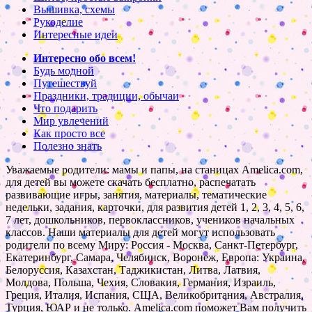
Вышивка, схемы
Рукоделие
Интересные идеи
Интересно обо всем!
Будь модной
Путешествуй
Праздники, традиции, обычаи
Что подарить
Мир увлечений
Как просто все
Полезно знать
Уважаемые родители: мамы и папы, на станицах Amelica.com,
для детей вы можете скачать бесплатно, распечатать
развивающие игры, занятия, материалы, тематические
недельки, задания, карточки, для развития детей 1, 2, 3, 4, 5, 6,
7 лет, дошкольников, первоклассников, учеников начальных
классов. Наши материалы для детей могут использовать
родители по всему Миру: Россия - Москва, Санкт-Петербург,
Екатеринбург, Самара, Челябинск, Воронеж, Европа: Украина,
Белоруссия, Казахстан, Таджикистан, Литва, Латвия,
Молдова, Польша, Чехия, Словакия, Германия, Израиль,
Греция, Италия, Испания, США, Великобритания, Австралия,
Турция, ЮАР и не только. Amelica.com поможет Вам получить