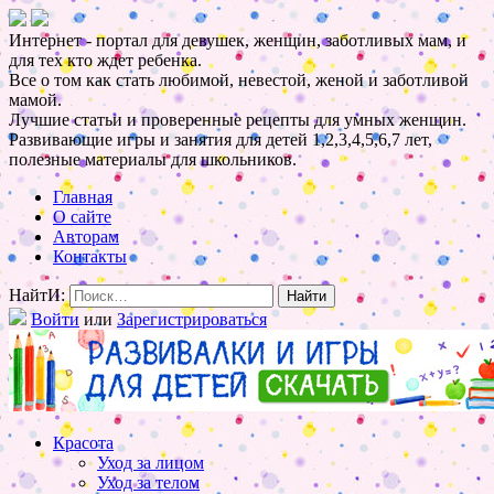
Интернет - портал для девушек, женщин, заботливых мам, и
для тех кто ждет ребенка.
Все о том как стать любимой, невестой, женой и заботливой
мамой.
Лучшие статьи и проверенные рецепты для умных женщин.
Развивающие игры и занятия для детей 1,2,3,4,5,6,7 лет,
полезные материалы для школьников.
Главная
О сайте
Авторам
Контакты
НайтИ:
Войти
или
Зарегистрироваться
Красота
Уход за лицом
Уход за телом