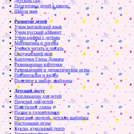
Детский сад
Подготовка детей к школе
Школа мам
Развитие детей
Учим английский язык
Учим русский алфавит
Учим цифры с детьми
Математика и логика
Учимся читать и писать
Окружающий мир
Карточки Глена Домана
Развивающие карточки
Развивающие и дидактические игры
Презентации и видео
Полезное к школе, шаблоны
Детский досуг
Аппликации для детей
Поделки для детей
Пластилин, глина
Пазлы и головоломки
Оригами, модели, детские шаблоны
Настольные игры
Куклы, кукольный театр
Учимся рисовать