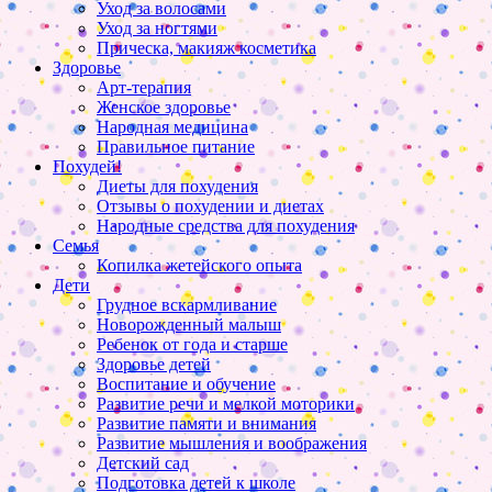
Уход за волосами
Уход за ногтями
Прическа, макияж косметика
Здоровье
Арт-терапия
Женское здоровье
Народная медицина
Правильное питание
Похудей!
Диеты для похудения
Отзывы о похудении и диетах
Народные средства для похудения
Семья
Копилка жетейского опыта
Дети
Грудное вскармливание
Новорожденный малыш
Ребенок от года и старше
Здоровье детей
Воспитание и обучение
Развитие речи и мелкой моторики
Развитие памяти и внимания
Развитие мышления и воображения
Детский сад
Подготовка детей к школе