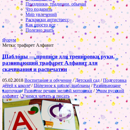
Праздники, традиции, обычаи
Что подарить
Мир увлечений
Раскраски антистресс
Как просто все
Полезно знать
Форум
Метка:
трафарет Алфавит
Шаблоны — прописи для тренировки руки,
развивающий трафарет Алфавит для
скачивания и распечатки
05.02.2018
Воспитание и обучение
/
Детский сад
/
Подготовка
детей к школе
/
Полезное к школе, шаблоны
/
Развивающие
карточки
/
Развитие речи и мелкой моторики
/
Учим русский
алфавит
/
Учимся читать и писать