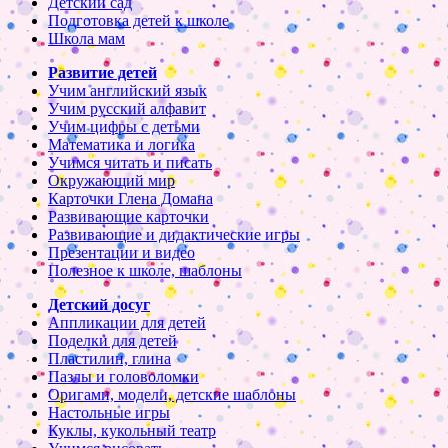
Детский сад
Подготовка детей к школе
Школа мам
Развитие детей
Учим английский язык
Учим русский алфавит
Учим цифры с детьми
Математика и логика
Учимся читать и писать
Окружающий мир
Карточки Глена Домана
Развивающие карточки
Развивающие и дидактические игры
Презентации и видео
Полезное к школе, шаблоны
Детский досуг
Аппликации для детей
Поделки для детей
Пластилин, глина
Пазлы и головоломки
Оригами, модели, детские шаблоны
Настольные игры
Куклы, кукольный театр