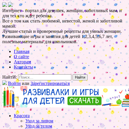
Интернет - портал для девушек, женщин, заботливых мам, и
для тех кто ждет ребенка.
Все о том как стать любимой, невестой, женой и заботливой
мамой.
Лучшие статьи и проверенные рецепты для умных женщин.
Развивающие игры и занятия для детей 1,2,3,4,5,6,7 лет,
полезные материалы для школьников.
Главная
О сайте
Авторам
Контакты
НайтИ:
Войти
или
Зарегистрироваться
Красота
Уход за лицом
Уход за телом