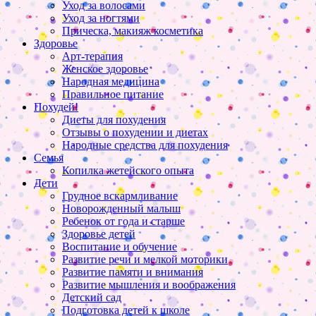
Уход за волосами
Уход за ногтями
Прическа, макияж косметика
Здоровье
Арт-терапия
Женское здоровье
Народная медицина
Правильное питание
Похудей!
Диеты для похудения
Отзывы о похудении и диетах
Народные средства для похудения
Семья
Копилка жетейского опыта
Дети
Грудное вскармливание
Новорожденный малыш
Ребенок от года и старше
Здоровье детей
Воспитание и обучение
Развитие речи и мелкой моторики
Развитие памяти и внимания
Развитие мышления и воображения
Детский сад
Подготовка детей к школе