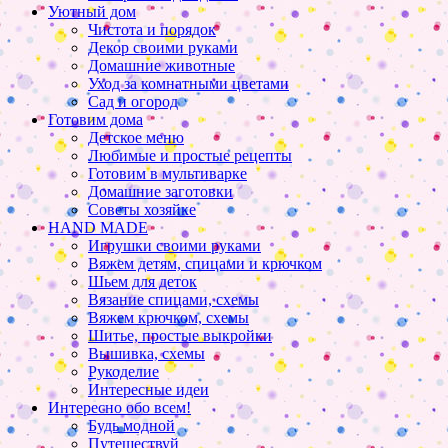
Уютный дом
Чистота и порядок
Декор своими руками
Домашние животные
Уход за комнатными цветами
Сад и огород
Готовим дома
Детское меню
Любимые и простые рецепты
Готовим в мультиварке
Домашние заготовки
Советы хозяйке
HAND MADE
Игрушки своими руками
Вяжем детям, спицами и крючком
Шьем для деток
Вязание спицами, схемы
Вяжем крючком, схемы
Шитье, простые выкройки
Вышивка, схемы
Рукоделие
Интересные идеи
Интересно обо всем!
Будь модной
Путешествуй