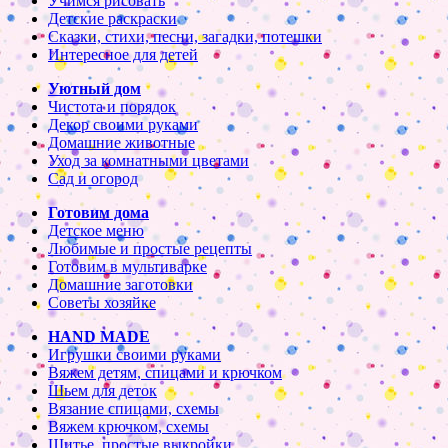
Учимся рисовать
Детские раскраски
Сказки, стихи, песни, загадки, потешки
Интересное для детей
Уютный дом
Чистота и порядок
Декор своими руками
Домашние животные
Уход за комнатными цветами
Сад и огород
Готовим дома
Детское меню
Любимые и простые рецепты
Готовим в мультиварке
Домашние заготовки
Советы хозяйке
HAND MADE
Игрушки своими руками
Вяжем детям, спицами и крючком
Шьем для деток
Вязание спицами, схемы
Вяжем крючком, схемы
Шитье, простые выкройки