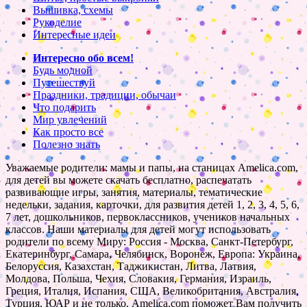
Вышивка, схемы
Рукоделие
Интересные идеи
Интересно обо всем!
Будь модной
Путешествуй
Праздники, традиции, обычаи
Что подарить
Мир увлечений
Как просто все
Полезно знать
Уважаемые родители: мамы и папы, на станицах Amelica.com,
для детей вы можете скачать бесплатно, распечатать
развивающие игры, занятия, материалы, тематические
недельки, задания, карточки, для развития детей 1, 2, 3, 4, 5, 6,
7 лет, дошкольников, первоклассников, учеников начальных
классов. Наши материалы для детей могут использовать
родители по всему Миру: Россия - Москва, Санкт-Петербург,
Екатеринбург, Самара, Челябинск, Воронеж, Европа: Украина,
Белоруссия, Казахстан, Таджикистан, Литва, Латвия,
Молдова, Польша, Чехия, Словакия, Германия, Израиль,
Греция, Италия, Испания, США, Великобритания, Австралия,
Турция, ЮАР и не только. Amelica.com поможет Вам получить