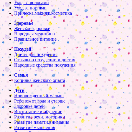
Уход за волосами
Уход за ногтями
Прическа,макияж,косметика
Здоровье
Женское здоровье
Народная медицина
Правильное питание
Похудей!
Диеты для похудения
Отзывы о похудении и диетах
Народные средства похудения
Семья
Копилка женского опыта
Дети
Новорожденный малыш
Ребенок от года и старше
Здоровье детей
Воспитание и обучение
Развитие речи, моторики
Развитие памяти,внимания
Развитие мышления