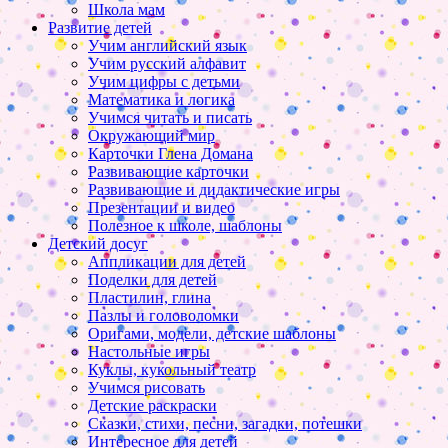
Школа мам
Развитие детей
Учим английский язык
Учим русский алфавит
Учим цифры с детьми
Математика и логика
Учимся читать и писать
Окружающий мир
Карточки Глена Домана
Развивающие карточки
Развивающие и дидактические игры
Презентации и видео
Полезное к школе, шаблоны
Детский досуг
Аппликации для детей
Поделки для детей
Пластилин, глина
Пазлы и головоломки
Оригами, модели, детские шаблоны
Настольные игры
Куклы, кукольный театр
Учимся рисовать
Детские раскраски
Сказки, стихи, песни, загадки, потешки
Интересное для детей