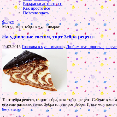
Раскраски антистресс
Как просто все
Полезно знать
Форум
Метка:
торт зебра в мультиварке
На удивление гостям, торт Зебра рецепт
11.03.2015
Готовим в мультиварке
/
Любимые и простые рецеп
Торт зебра рецепт, пирог зебра, кекс зебра рецепт Сейчас в м
его еще называют кекс Зебра или пирог Зебра. И все мои домо
Читать далее