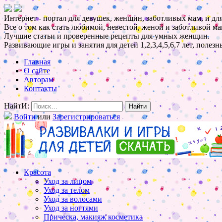
Интернет - портал для девушек, женщин, заботливых мам, и для
Все о том как стать любимой, невестой, женой и заботливой ма
Лучшие статьи и проверенные рецепты для умных женщин.
Развивающие игры и занятия для детей 1,2,3,4,5,6,7 лет, полез
Главная
О сайте
Авторам
Контакты
НайтИ:
Войти
или
Зарегистрироваться
Красота
Уход за лицом
Уход за телом
Уход за волосами
Уход за ногтями
Прическа, макияж косметика