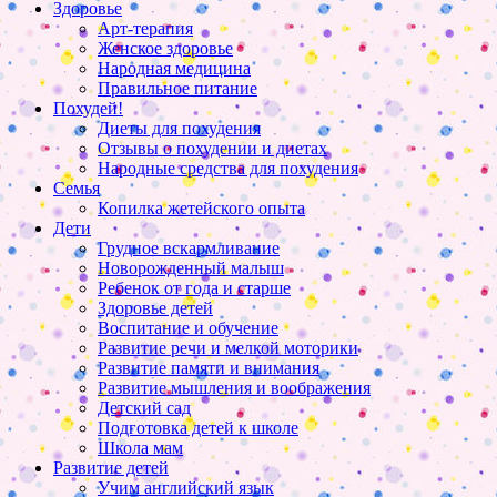
Здоровье
Арт-терапия
Женское здоровье
Народная медицина
Правильное питание
Похудей!
Диеты для похудения
Отзывы о похудении и диетах
Народные средства для похудения
Семья
Копилка жетейского опыта
Дети
Грудное вскармливание
Новорожденный малыш
Ребенок от года и старше
Здоровье детей
Воспитание и обучение
Развитие речи и мелкой моторики
Развитие памяти и внимания
Развитие мышления и воображения
Детский сад
Подготовка детей к школе
Школа мам
Развитие детей
Учим английский язык