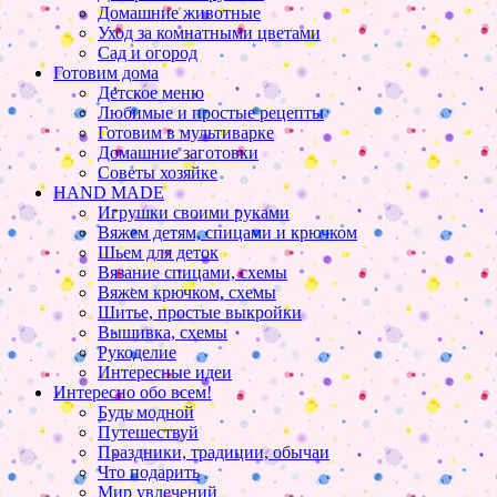
Домашние животные
Уход за комнатными цветами
Сад и огород
Готовим дома
Детское меню
Любимые и простые рецепты
Готовим в мультиварке
Домашние заготовки
Советы хозяйке
HAND MADE
Игрушки своими руками
Вяжем детям, спицами и крючком
Шьем для деток
Вязание спицами, схемы
Вяжем крючком, схемы
Шитье, простые выкройки
Вышивка, схемы
Рукоделие
Интересные идеи
Интересно обо всем!
Будь модной
Путешествуй
Праздники, традиции, обычаи
Что подарить
Мир увлечений