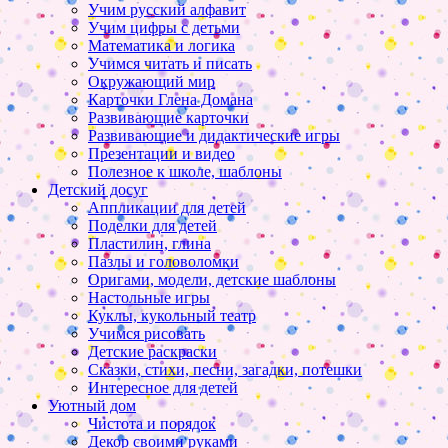
Учим русский алфавит
Учим цифры с детьми
Математика и логика
Учимся читать и писать
Окружающий мир
Карточки Глена Домана
Развивающие карточки
Развивающие и дидактические игры
Презентации и видео
Полезное к школе, шаблоны
Детский досуг
Аппликации для детей
Поделки для детей
Пластилин, глина
Пазлы и головоломки
Оригами, модели, детские шаблоны
Настольные игры
Куклы, кукольный театр
Учимся рисовать
Детские раскраски
Сказки, стихи, песни, загадки, потешки
Интересное для детей
Уютный дом
Чистота и порядок
Декор своими руками