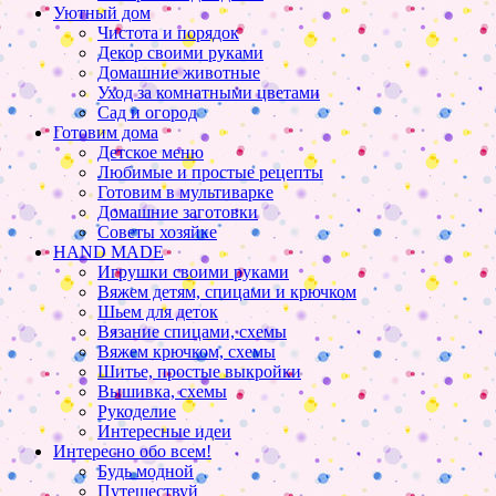
Уютный дом
Чистота и порядок
Декор своими руками
Домашние животные
Уход за комнатными цветами
Сад и огород
Готовим дома
Детское меню
Любимые и простые рецепты
Готовим в мультиварке
Домашние заготовки
Советы хозяйке
HAND MADE
Игрушки своими руками
Вяжем детям, спицами и крючком
Шьем для деток
Вязание спицами, схемы
Вяжем крючком, схемы
Шитье, простые выкройки
Вышивка, схемы
Рукоделие
Интересные идеи
Интересно обо всем!
Будь модной
Путешествуй