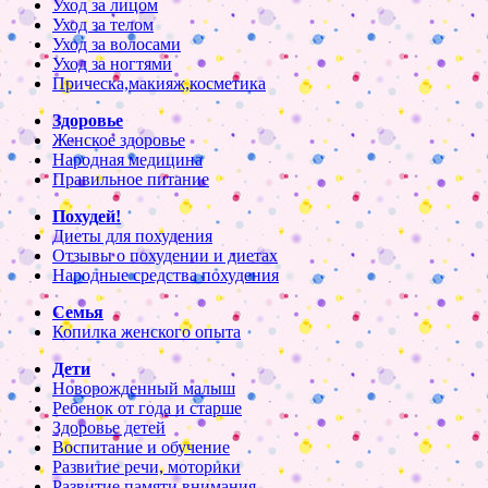
Уход за лицом
Уход за телом
Уход за волосами
Уход за ногтями
Прическа,макияж,косметика
Здоровье
Женское здоровье
Народная медицина
Правильное питание
Похудей!
Диеты для похудения
Отзывы о похудении и диетах
Народные средства похудения
Семья
Копилка женского опыта
Дети
Новорожденный малыш
Ребенок от года и старше
Здоровье детей
Воспитание и обучение
Развитие речи, моторики
Развитие памяти,внимания