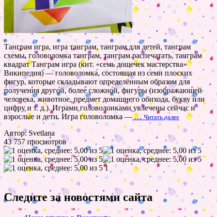
Танграм игра, игра танграм, танграм для детей, танграм
схемы, головоломка танграм, танграм распечатать, танграм
квадрат Танграм игра (кит. «семь дощечек мастерства»
Википедия) — головоломка, состоящая из семи плоских
фигур, которые складывают определённым образом для
получения другой, более сложной, фигуры (изображающей
человека, животное, предмет домашнего обихода, букву или
цифру и т. д.). Играми головолоиками увлечены сейчас и
взрослые и дети. Игра головоломка —
…
Читать далее
Автор: Svetlana
43 757 просмотров
1
Следите за новостями сайта