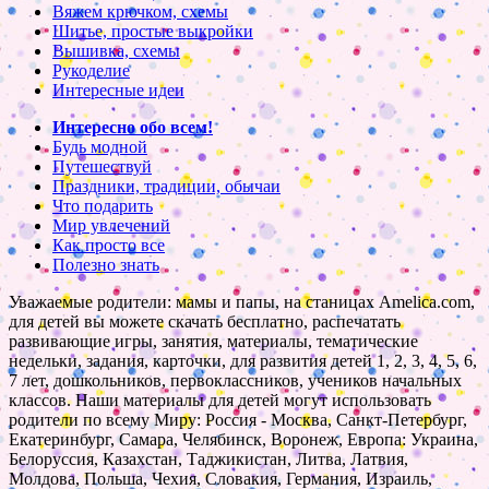
Вяжем крючком, схемы
Шитье, простые выкройки
Вышивка, схемы
Рукоделие
Интересные идеи
Интересно обо всем!
Будь модной
Путешествуй
Праздники, традиции, обычаи
Что подарить
Мир увлечений
Как просто все
Полезно знать
Уважаемые родители: мамы и папы, на станицах Amelica.com,
для детей вы можете скачать бесплатно, распечатать
развивающие игры, занятия, материалы, тематические
недельки, задания, карточки, для развития детей 1, 2, 3, 4, 5, 6,
7 лет, дошкольников, первоклассников, учеников начальных
классов. Наши материалы для детей могут использовать
родители по всему Миру: Россия - Москва, Санкт-Петербург,
Екатеринбург, Самара, Челябинск, Воронеж, Европа: Украина,
Белоруссия, Казахстан, Таджикистан, Литва, Латвия,
Молдова, Польша, Чехия, Словакия, Германия, Израиль,