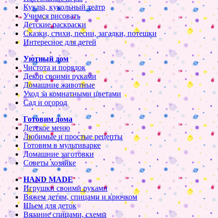
Куклы, кукольный театр
Учимся рисовать
Детские раскраски
Сказки, стихи, песни, загадки, потешки
Интересное для детей
Уютный дом
Чистота и порядок
Декор своими руками
Домашние животные
Уход за комнатными цветами
Сад и огород
Готовим дома
Детское меню
Любимые и простые рецепты
Готовим в мультиварке
Домашние заготовки
Советы хозяйке
HAND MADE
Игрушки своими руками
Вяжем детям, спицами и крючком
Шьем для деток
Вязание спицами, схемы