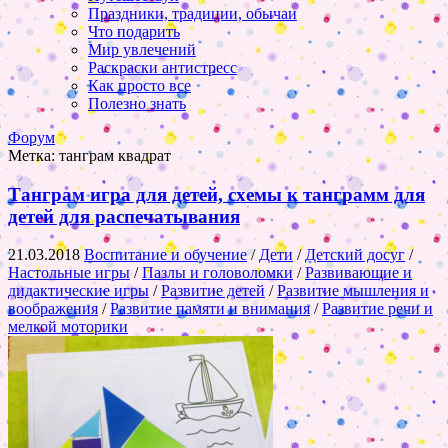
Праздники, традиции, обычаи
Что подарить
Мир увлечений
Раскраски антистресс
Как просто все
Полезно знать
Форум
Метка:
танграм квадрат
Танграм игра для детей, схемы к танграмм для
детей для распечатывания
21.03.2018
Воспитание и обучение
/
Дети
/
Детский досуг
/
Настольные игры
/
Пазлы и головоломки
/
Развивающие и
дидактические игры
/
Развитие детей
/
Развитие мышления и
воображения
/
Развитие памяти и внимания
/
Развитие речи и
мелкой моторики