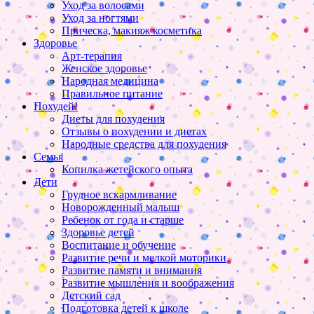
Уход за волосами
Уход за ногтями
Прическа, макияж косметика
Здоровье
Арт-терапия
Женское здоровье
Народная медицина
Правильное питание
Похудей!
Диеты для похудения
Отзывы о похудении и диетах
Народные средства для похудения
Семья
Копилка жетейского опыта
Дети
Грудное вскармливание
Новорожденный малыш
Ребенок от года и старше
Здоровье детей
Воспитание и обучение
Развитие речи и мелкой моторики
Развитие памяти и внимания
Развитие мышления и воображения
Детский сад
Подготовка детей к школе