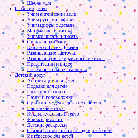
Школа мам
Развитие детей
Учим английский язык
Учим русский алфавит
Учим цифры с детьми
Математика и логика
Учимся читать и писать
Окружающий мир
Карточки Глена Домана
Развивающие карточки
Развивающие и дидактические игры
Презентации и видео
Полезное к школе, шаблоны
Детский досуг
Аппликации для детей
Поделки для детей
Пластилин, глина
Пазлы и головоломки
Оригами, модели, детские шаблоны
Настольные игры
Куклы, кукольный театр
Учимся рисовать
Детские раскраски
Сказки, стихи, песни, загадки, потешки
Интересное для детей