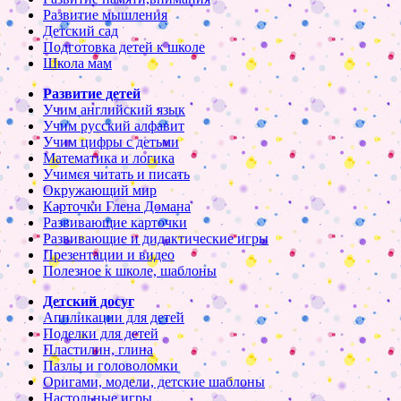
Развитие мышления
Детский сад
Подготовка детей к школе
Школа мам
Развитие детей
Учим английский язык
Учим русский алфавит
Учим цифры с детьми
Математика и логика
Учимся читать и писать
Окружающий мир
Карточки Глена Домана
Развивающие карточки
Развивающие и дидактические игры
Презентации и видео
Полезное к школе, шаблоны
Детский досуг
Аппликации для детей
Поделки для детей
Пластилин, глина
Пазлы и головоломки
Оригами, модели, детские шаблоны
Настольные игры