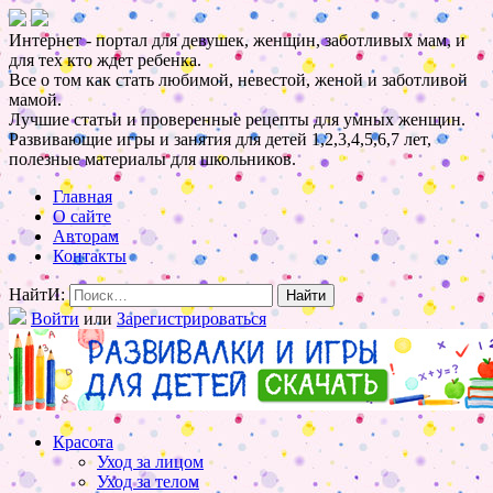
Интернет - портал для девушек, женщин, заботливых мам, и
для тех кто ждет ребенка.
Все о том как стать любимой, невестой, женой и заботливой
мамой.
Лучшие статьи и проверенные рецепты для умных женщин.
Развивающие игры и занятия для детей 1,2,3,4,5,6,7 лет,
полезные материалы для школьников.
Главная
О сайте
Авторам
Контакты
НайтИ:
Войти
или
Зарегистрироваться
Красота
Уход за лицом
Уход за телом