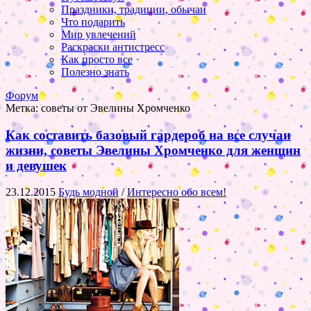
Праздники, традиции, обычаи
Что подарить
Мир увлечений
Раскраски антистресс
Как просто все
Полезно знать
Форум
Метка:
советы от Эвелины Хромченко
Как составить базовый гардероб на все случаи
жизни, советы Эвелины Хромченко для женщин
и девушек
23.12.2015
Будь модной
/
Интересно обо всем!