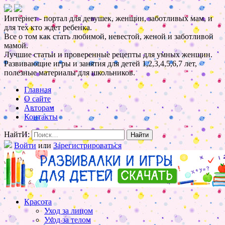
Интернет - портал для девушек, женщин, заботливых мам, и
для тех кто ждет ребенка.
Все о том как стать любимой, невестой, женой и заботливой
мамой.
Лучшие статьи и проверенные рецепты для умных женщин.
Развивающие игры и занятия для детей 1,2,3,4,5,6,7 лет,
полезные материалы для школьников.
Главная
О сайте
Авторам
Контакты
НайтИ:
Войти
или
Зарегистрироваться
Красота
Уход за лицом
Уход за телом