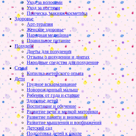
Уход за волосами
Уход за ногтями
Прическа, макияж косметика
Здоровье
Арт-терапия
Женское здоровье
Народная медицина
Правильное питание
Похудей!
Диеты для похудения
Отзывы о похудении и диетах
Народные средства для похудения
Семья
Копилка жетейского опыта
Дети
Грудное вскармливание
Новорожденный малыш
Ребенок от года и старше
Здоровье детей
Воспитание и обучение
Развитие речи и мелкой моторики
Развитие памяти и внимания
Развитие мышления и воображения
Детский сад
Подготовка детей к школе