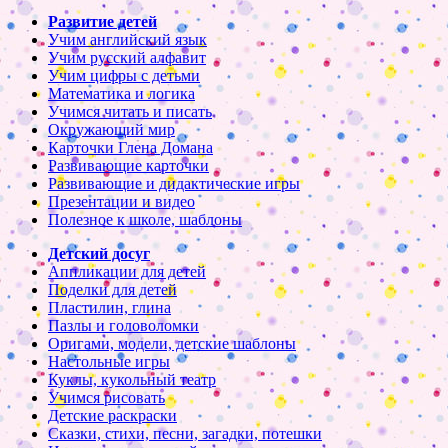
Развитие детей
Учим английский язык
Учим русский алфавит
Учим цифры с детьми
Математика и логика
Учимся читать и писать
Окружающий мир
Карточки Глена Домана
Развивающие карточки
Развивающие и дидактические игры
Презентации и видео
Полезное к школе, шаблоны
Детский досуг
Аппликации для детей
Поделки для детей
Пластилин, глина
Пазлы и головоломки
Оригами, модели, детские шаблоны
Настольные игры
Куклы, кукольный театр
Учимся рисовать
Детские раскраски
Сказки, стихи, песни, загадки, потешки