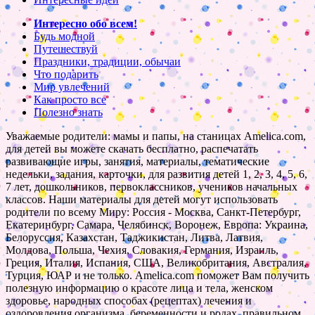
Интересно обо всем!
Будь модной
Путешествуй
Праздники, традиции, обычаи
Что подарить
Мир увлечений
Как просто все
Полезно знать
Уважаемые родители: мамы и папы, на станицах Amelica.com,
для детей вы можете скачать бесплатно, распечатать
развивающие игры, занятия, материалы, тематические
недельки, задания, карточки, для развития детей 1, 2, 3, 4, 5, 6,
7 лет, дошкольников, первоклассников, учеников начальных
классов. Наши материалы для детей могут использовать
родители по всему Миру: Россия - Москва, Санкт-Петербург,
Екатеринбург, Самара, Челябинск, Воронеж, Европа: Украина,
Белоруссия, Казахстан, Таджикистан, Литва, Латвия,
Молдова, Польша, Чехия, Словакия, Германия, Израиль,
Греция, Италия, Испания, США, Великобритания, Австралия,
Турция, ЮАР и не только. Amelica.com поможет Вам получить
полезную информацию о красоте лица и тела, женском
здоровье, народных способах (рецептах) лечения и
оздоровления организма, беременности и родах, правильном