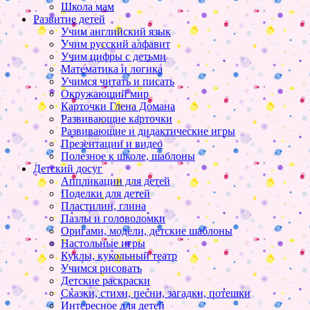
Школа мам
Развитие детей
Учим английский язык
Учим русский алфавит
Учим цифры с детьми
Математика и логика
Учимся читать и писать
Окружающий мир
Карточки Глена Домана
Развивающие карточки
Развивающие и дидактические игры
Презентации и видео
Полезное к школе, шаблоны
Детский досуг
Аппликации для детей
Поделки для детей
Пластилин, глина
Пазлы и головоломки
Оригами, модели, детские шаблоны
Настольные игры
Куклы, кукольный театр
Учимся рисовать
Детские раскраски
Сказки, стихи, песни, загадки, потешки
Интересное для детей