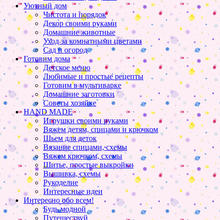
Уютный дом
Чистота и порядок
Декор своими руками
Домашние животные
Уход за комнатными цветами
Сад и огород
Готовим дома
Детское меню
Любимые и простые рецепты
Готовим в мультиварке
Домашние заготовки
Советы хозяйке
HAND MADE
Игрушки своими руками
Вяжем детям, спицами и крючком
Шьем для деток
Вязание спицами, схемы
Вяжем крючком, схемы
Шитье, простые выкройки
Вышивка, схемы
Рукоделие
Интересные идеи
Интересно обо всем!
Будь модной
Путешествуй