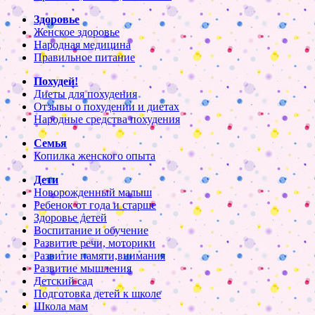
Здоровье
Женское здоровье
Народная медицина
Правильное питание
Похудей!
Диеты для похудения
Отзывы о похудении и диетах
Народные средства похудения
Семья
Копилка женского опыта
Дети
Новорожденный малыш
Ребенок от года и старше
Здоровье детей
Воспитание и обучение
Развитие речи, моторики
Развитие памяти,внимания
Развитие мышления
Детский сад
Подготовка детей к школе
Школа мам