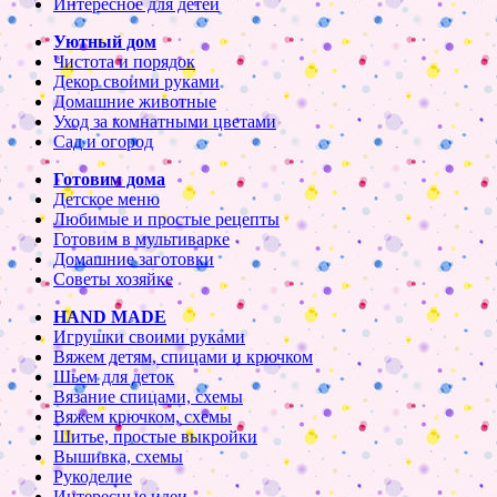
Интересное для детей
Уютный дом
Чистота и порядок
Декор своими руками
Домашние животные
Уход за комнатными цветами
Сад и огород
Готовим дома
Детское меню
Любимые и простые рецепты
Готовим в мультиварке
Домашние заготовки
Советы хозяйке
HAND MADE
Игрушки своими руками
Вяжем детям, спицами и крючком
Шьем для деток
Вязание спицами, схемы
Вяжем крючком, схемы
Шитье, простые выкройки
Вышивка, схемы
Рукоделие
Интересные идеи