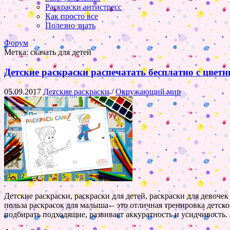
Раскраски антистресс
Как просто все
Полезно знать
Форум
Метка:
скачать для детей
Детские раскраски распечатать бесплатно с цвет
05.09.2017
Детские раскраски
/
Окружающий мир
Детские раскраски, раскраски для детей, раскраски для девоче
польза раскрасок для малыша – это отличная тренировка детско
подбирать подходящие, развивает аккуратность и усидчивость.