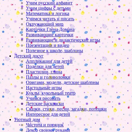
Учим русский алфавит
Учим цифры с детьми
Математика и логика
Учимся читать и писать
Окружающий мир
Карточки Глена Домана
Развивающие карточки
Развивающие и дидактические игры
Презентации и видео
Полезное к школе, шаблоны
Детский досуг
Аппликации для детей
Поделки для детей
Пластилин, глина
Пазлы и головоломки
Оригами, модели, детские шаблоны
Настольные игры
Куклы, кукольный театр
Учимся рисовать
Детские раскраски
Сказки, стихи, песни, загадки, потешки
Интересное для детей
Уютный дом
Чистота и порядок
Декор своими руками