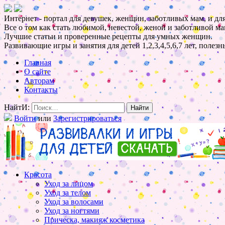
Интернет - портал для девушек, женщин, заботливых мам, и для
Все о том как стать любимой, невестой, женой и заботливой ма
Лучшие статьи и проверенные рецепты для умных женщин.
Развивающие игры и занятия для детей 1,2,3,4,5,6,7 лет, полез
Главная
О сайте
Авторам
Контакты
НайтИ:
Войти
или
Зарегистрироваться
Красота
Уход за лицом
Уход за телом
Уход за волосами
Уход за ногтями
Прическа, макияж косметика