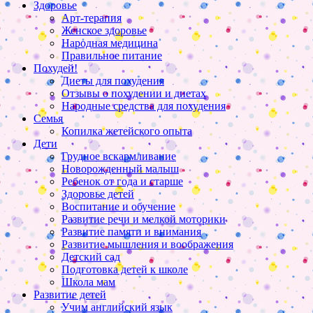
Здоровье
Арт-терапия
Женское здоровье
Народная медицина
Правильное питание
Похудей!
Диеты для похудения
Отзывы о похудении и диетах
Народные средства для похудения
Семья
Копилка жетейского опыта
Дети
Грудное вскармливание
Новорожденный малыш
Ребенок от года и старше
Здоровье детей
Воспитание и обучение
Развитие речи и мелкой моторики
Развитие памяти и внимания
Развитие мышления и воображения
Детский сад
Подготовка детей к школе
Школа мам
Развитие детей
Учим английский язык