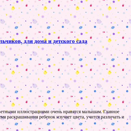
ьчиков, для дома и детского сада
с цветными иллюстрациями очень нравятся малышам. Главное
емя раскрашивания ребенок изучает цвета, учится различать и