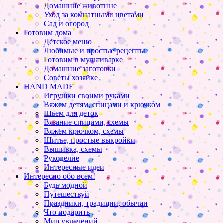
Домашние животные
Уход за комнатными цветами
Сад и огород
Готовим дома
Детское меню
Любимые и простые рецепты
Готовим в мультиварке
Домашние заготовки
Советы хозяйке
HAND MADE
Игрушки своими руками
Вяжем детям, спицами и крючком
Шьем для деток
Вязание спицами, схемы
Вяжем крючком, схемы
Шитье, простые выкройки
Вышивка, схемы
Рукоделие
Интересные идеи
Интересно обо всем!
Будь модной
Путешествуй
Праздники, традиции, обычаи
Что подарить
Мир увлечений