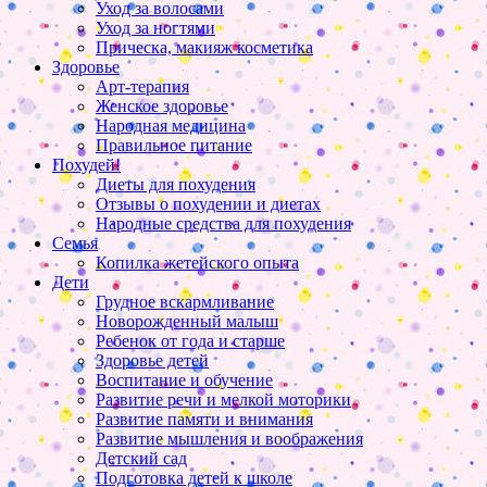
Уход за волосами
Уход за ногтями
Прическа, макияж косметика
Здоровье
Арт-терапия
Женское здоровье
Народная медицина
Правильное питание
Похудей!
Диеты для похудения
Отзывы о похудении и диетах
Народные средства для похудения
Семья
Копилка жетейского опыта
Дети
Грудное вскармливание
Новорожденный малыш
Ребенок от года и старше
Здоровье детей
Воспитание и обучение
Развитие речи и мелкой моторики
Развитие памяти и внимания
Развитие мышления и воображения
Детский сад
Подготовка детей к школе