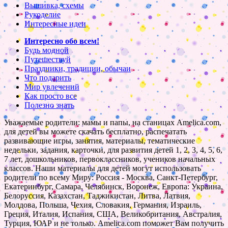
Вышивка, схемы
Рукоделие
Интересные идеи
Интересно обо всем!
Будь модной
Путешествуй
Праздники, традиции, обычаи
Что подарить
Мир увлечений
Как просто все
Полезно знать
Уважаемые родители: мамы и папы, на станицах Amelica.com,
для детей вы можете скачать бесплатно, распечатать
развивающие игры, занятия, материалы, тематические
недельки, задания, карточки, для развития детей 1, 2, 3, 4, 5, 6,
7 лет, дошкольников, первоклассников, учеников начальных
классов. Наши материалы для детей могут использовать
родители по всему Миру: Россия - Москва, Санкт-Петербург,
Екатеринбург, Самара, Челябинск, Воронеж, Европа: Украина,
Белоруссия, Казахстан, Таджикистан, Литва, Латвия,
Молдова, Польша, Чехия, Словакия, Германия, Израиль,
Греция, Италия, Испания, США, Великобритания, Австралия,
Турция, ЮАР и не только. Amelica.com поможет Вам получить