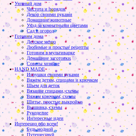
Уютный дом
Чистота и порядок
Декор своими руками
Домашние животные
Уход за комнатными цветами
Сад и огород
Готовим дома
Детское меню
Любимые и простые рецепты
Готовим в мультиварке
Домашние заготовки
Советы хозяйке
HAND MADE
Игрушки своими руками
Вяжем детям, спицами и крючком
Шьем для деток
Вязание спицами, схемы
Вяжем крючком, схемы
Шитье, простые выкройки
Вышивка, схемы
Рукоделие
Интересные идеи
Интересно обо всем!
Будь модной
Путешествуй