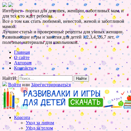
Интернет - портал для девушек, женщин, заботливых мам, и
для тех кто ждет ребенка.
Все о том как стать любимой, невестой, женой и заботливой
мамой.
Лучшие статьи и проверенные рецепты для умных женщин.
Развивающие игры и занятия для детей 1,2,3,4,5,6,7 лет,
полезные материалы для школьников.
Главная
О сайте
Авторам
Контакты
НайтИ:
Войти
или
Зарегистрироваться
Красота
Уход за лицом
Уход за телом