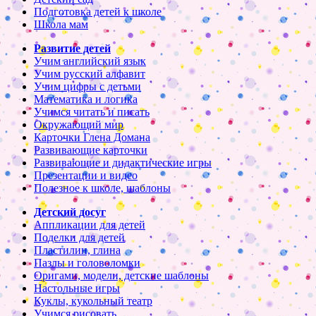
Подготовка детей к школе
Школа мам
Развитие детей
Учим английский язык
Учим русский алфавит
Учим цифры с детьми
Математика и логика
Учимся читать и писать
Окружающий мир
Карточки Глена Домана
Развивающие карточки
Развивающие и дидактические игры
Презентации и видео
Полезное к школе, шаблоны
Детский досуг
Аппликации для детей
Поделки для детей
Пластилин, глина
Пазлы и головоломки
Оригами, модели, детские шаблоны
Настольные игры
Куклы, кукольный театр
Учимся рисовать