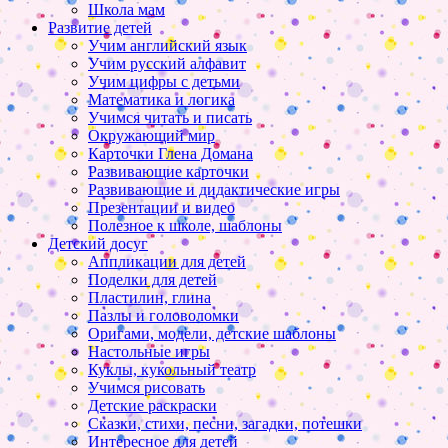
Школа мам
Развитие детей
Учим английский язык
Учим русский алфавит
Учим цифры с детьми
Математика и логика
Учимся читать и писать
Окружающий мир
Карточки Глена Домана
Развивающие карточки
Развивающие и дидактические игры
Презентации и видео
Полезное к школе, шаблоны
Детский досуг
Аппликации для детей
Поделки для детей
Пластилин, глина
Пазлы и головоломки
Оригами, модели, детские шаблоны
Настольные игры
Куклы, кукольный театр
Учимся рисовать
Детские раскраски
Сказки, стихи, песни, загадки, потешки
Интересное для детей