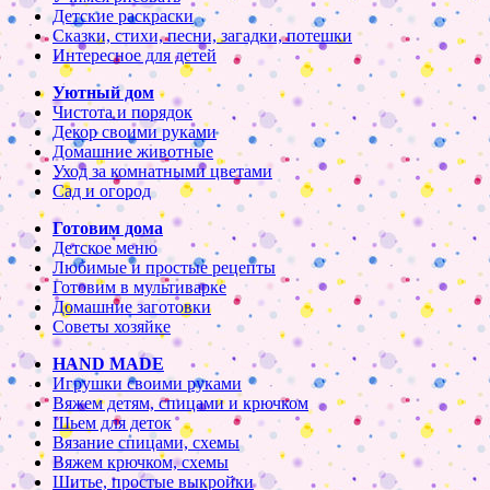
Детские раскраски
Сказки, стихи, песни, загадки, потешки
Интересное для детей
Уютный дом
Чистота и порядок
Декор своими руками
Домашние животные
Уход за комнатными цветами
Сад и огород
Готовим дома
Детское меню
Любимые и простые рецепты
Готовим в мультиварке
Домашние заготовки
Советы хозяйке
HAND MADE
Игрушки своими руками
Вяжем детям, спицами и крючком
Шьем для деток
Вязание спицами, схемы
Вяжем крючком, схемы
Шитье, простые выкройки