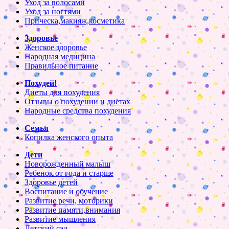
Уход за волосами
Уход за ногтями
Прическа,макияж,косметика
Здоровье
Женское здоровье
Народная медицина
Правильное питание
Похудей!
Диеты для похудения
Отзывы о похудении и диетах
Народные средства похудения
Семья
Копилка женского опыта
Дети
Новорожденный малыш
Ребенок от года и старше
Здоровье детей
Воспитание и обучение
Развитие речи, моторики
Развитие памяти,внимания
Развитие мышления
Детский сад