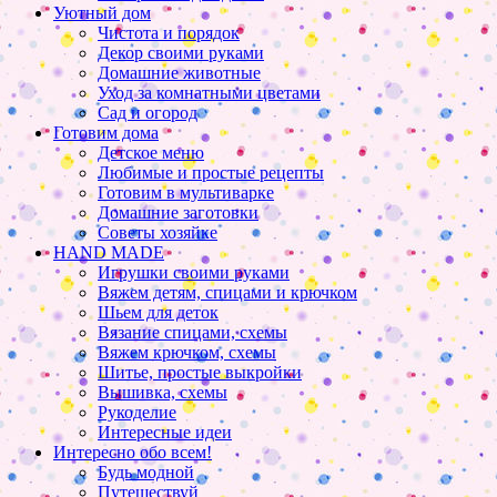
Уютный дом
Чистота и порядок
Декор своими руками
Домашние животные
Уход за комнатными цветами
Сад и огород
Готовим дома
Детское меню
Любимые и простые рецепты
Готовим в мультиварке
Домашние заготовки
Советы хозяйке
HAND MADE
Игрушки своими руками
Вяжем детям, спицами и крючком
Шьем для деток
Вязание спицами, схемы
Вяжем крючком, схемы
Шитье, простые выкройки
Вышивка, схемы
Рукоделие
Интересные идеи
Интересно обо всем!
Будь модной
Путешествуй