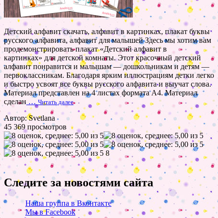
Детский алфавит скачать, алфавит в картинках, плакат буквы
русского алфавита, алфавит для малышей Здесь мы хотим вам
продемонстрировать плакат «Детский алфавит в
картинках» для детской комнаты. Этот красочный детский
алфавит понравится и малышам — дошкольникам и детям —
первоклассникам. Благодаря ярким иллюстрациям детки легко
и быстро усвоят все буквы русского алфавита и выучат слова.
Материал представлен на 4 листах формата А4. Материал
сделан
…
Читать далее
Автор: Svetlana
45 369 просмотров
8
Следите за новостями сайта
Наша группа в Вконтакте
Мы в Facebook