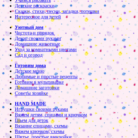
Учимся рисовать
Детские раскраски
Сказки, стихи, песни, загадки, потешки
Интересное для детей
Уютный дом
Чистота и порядок
Декор своими руками
Домашние животные
Уход за комнатными цветами
Сад и огород
Готовим дома
Детское меню
Любимые и простые рецепты
Готовим в мультиварке
Домашние заготовки
Советы хозяйке
HAND MADE
Игрушки своими руками
Вяжем детям, спицами и крючком
Шьем для деток
Вязание спицами, схемы
Вяжем крючком, схемы
Шитье, простые выкройки