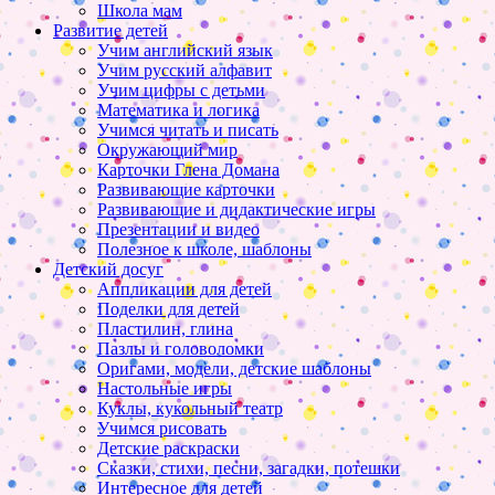
Школа мам
Развитие детей
Учим английский язык
Учим русский алфавит
Учим цифры с детьми
Математика и логика
Учимся читать и писать
Окружающий мир
Карточки Глена Домана
Развивающие карточки
Развивающие и дидактические игры
Презентации и видео
Полезное к школе, шаблоны
Детский досуг
Аппликации для детей
Поделки для детей
Пластилин, глина
Пазлы и головоломки
Оригами, модели, детские шаблоны
Настольные игры
Куклы, кукольный театр
Учимся рисовать
Детские раскраски
Сказки, стихи, песни, загадки, потешки
Интересное для детей