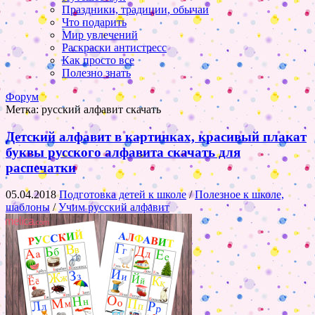
Праздники, традиции, обычаи
Что подарить
Мир увлечений
Раскраски антистресс
Как просто все
Полезно знать
Форум
Метка:
русский алфавит скачать
Детский алфавит в картинках, красивый плакат
буквы русского алфавита скачать для
распечатки
05.04.2018
Подготовка детей к школе
/
Полезное к школе,
шаблоны
/
Учим русский алфавит