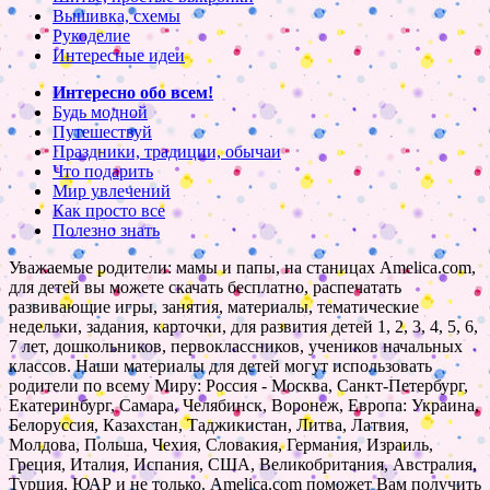
Вышивка, схемы
Рукоделие
Интересные идеи
Интересно обо всем!
Будь модной
Путешествуй
Праздники, традиции, обычаи
Что подарить
Мир увлечений
Как просто все
Полезно знать
Уважаемые родители: мамы и папы, на станицах Amelica.com,
для детей вы можете скачать бесплатно, распечатать
развивающие игры, занятия, материалы, тематические
недельки, задания, карточки, для развития детей 1, 2, 3, 4, 5, 6,
7 лет, дошкольников, первоклассников, учеников начальных
классов. Наши материалы для детей могут использовать
родители по всему Миру: Россия - Москва, Санкт-Петербург,
Екатеринбург, Самара, Челябинск, Воронеж, Европа: Украина,
Белоруссия, Казахстан, Таджикистан, Литва, Латвия,
Молдова, Польша, Чехия, Словакия, Германия, Израиль,
Греция, Италия, Испания, США, Великобритания, Австралия,
Турция, ЮАР и не только. Amelica.com поможет Вам получить