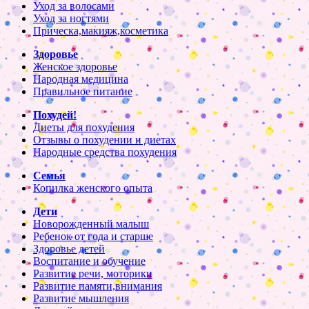
Уход за волосами
Уход за ногтями
Прическа,макияж,косметика
Здоровье
Женское здоровье
Народная медицина
Правильное питание
Похудей!
Диеты для похудения
Отзывы о похудении и диетах
Народные средства похудения
Семья
Копилка женского опыта
Дети
Новорожденный малыш
Ребенок от года и старше
Здоровье детей
Воспитание и обучение
Развитие речи, моторики
Развитие памяти,внимания
Развитие мышления