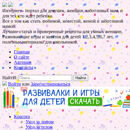
Интернет - портал для девушек, женщин, заботливых мам, и
для тех кто ждет ребенка.
Все о том как стать любимой, невестой, женой и заботливой
мамой.
Лучшие статьи и проверенные рецепты для умных женщин.
Развивающие игры и занятия для детей 1,2,3,4,5,6,7 лет,
полезные материалы для школьников.
Главная
О сайте
Авторам
Контакты
НайтИ:
Войти
или
Зарегистрироваться
Красота
Уход за лицом
Уход за телом