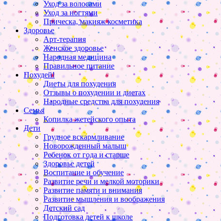
Уход за волосами
Уход за ногтями
Прическа, макияж косметика
Здоровье
Арт-терапия
Женское здоровье
Народная медицина
Правильное питание
Похудей!
Диеты для похудения
Отзывы о похудении и диетах
Народные средства для похудения
Семья
Копилка жетейского опыта
Дети
Грудное вскармливание
Новорожденный малыш
Ребенок от года и старше
Здоровье детей
Воспитание и обучение
Развитие речи и мелкой моторики
Развитие памяти и внимания
Развитие мышления и воображения
Детский сад
Подготовка детей к школе