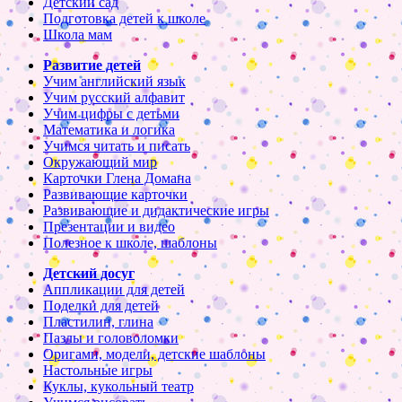
Детский сад
Подготовка детей к школе
Школа мам
Развитие детей
Учим английский язык
Учим русский алфавит
Учим цифры с детьми
Математика и логика
Учимся читать и писать
Окружающий мир
Карточки Глена Домана
Развивающие карточки
Развивающие и дидактические игры
Презентации и видео
Полезное к школе, шаблоны
Детский досуг
Аппликации для детей
Поделки для детей
Пластилин, глина
Пазлы и головоломки
Оригами, модели, детские шаблоны
Настольные игры
Куклы, кукольный театр