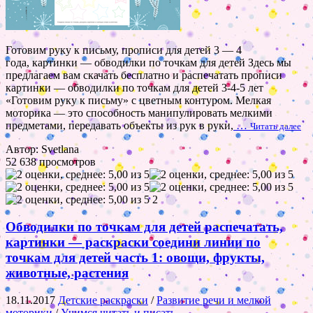
Готовим руку к письму, прописи для детей 3 — 4
года, картинки — обводилки по точкам для детей Здесь мы
предлагаем вам скачать бесплатно и распечатать прописи
картинки — обводилки по точкам для детей 3-4-5 лет
«Готовим руку к письму» с цветным контуром. Мелкая
моторика — это способность манипулировать мелкими
предметами, передавать объекты из рук в руки,
…
Читать далее
Автор: Svetlana
52 638 просмотров
2
Обводилки по точкам для детей распечатать,
картинки — раскраски соедини линии по
точкам для детей часть 1: овощи, фрукты,
животные, растения
18.11.2017
Детские раскраски
/
Развитие речи и мелкой
моторики
/
Учимся читать и писать