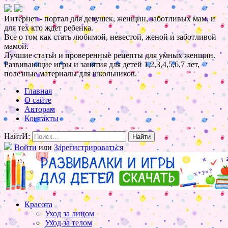
Интернет - портал для девушек, женщин, заботливых мам, и
для тех кто ждет ребенка.
Все о том как стать любимой, невестой, женой и заботливой
мамой.
Лучшие статьи и проверенные рецепты для умных женщин.
Развивающие игры и занятия для детей 1,2,3,4,5,6,7 лет,
полезные материалы для школьников.
Главная
О сайте
Авторам
Контакты
НайтИ:
Войти
или
Зарегистрироваться
Красота
Уход за лицом
Уход за телом