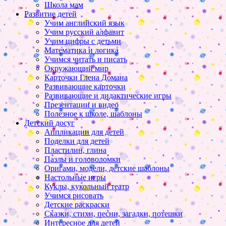
Школа мам
Развитие детей
Учим английский язык
Учим русский алфавит
Учим цифры с детьми
Математика и логика
Учимся читать и писать
Окружающий мир
Карточки Глена Домана
Развивающие карточки
Развивающие и дидактические игры
Презентации и видео
Полезное к школе, шаблоны
Детский досуг
Аппликации для детей
Поделки для детей
Пластилин, глина
Пазлы и головоломки
Оригами, модели, детские шаблоны
Настольные игры
Куклы, кукольный театр
Учимся рисовать
Детские раскраски
Сказки, стихи, песни, загадки, потешки
Интересное для детей