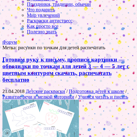
Праздники, традиции, обычаи
Что подарить
Мир увлечений
Раскраски антистресс
Как просто все
Полезно знать
Форум
Метка:
рисунки по точкам для детей распечатать
Готовим руку к письму, прописи картинки —
обводилки по точкам для детей 3 — 4 — 5 лет с
цветным контуром скачать, распечатать
бесплатно
21.04.2018
Детские раскраски
/
Подготовка детей к школе
/
Развитие речи и мелкой моторики
/
Учимся читать и писать