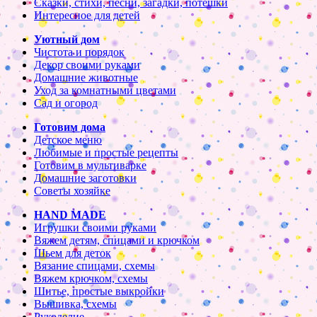
Сказки, стихи, песни, загадки, потешки
Интересное для детей
Уютный дом
Чистота и порядок
Декор своими руками
Домашние животные
Уход за комнатными цветами
Сад и огород
Готовим дома
Детское меню
Любимые и простые рецепты
Готовим в мультиварке
Домашние заготовки
Советы хозяйке
HAND MADE
Игрушки своими руками
Вяжем детям, спицами и крючком
Шьем для деток
Вязание спицами, схемы
Вяжем крючком, схемы
Шитье, простые выкройки
Вышивка, схемы
Рукоделие