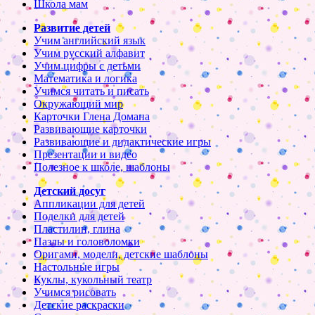
Школа мам
Развитие детей
Учим английский язык
Учим русский алфавит
Учим цифры с детьми
Математика и логика
Учимся читать и писать
Окружающий мир
Карточки Глена Домана
Развивающие карточки
Развивающие и дидактические игры
Презентации и видео
Полезное к школе, шаблоны
Детский досуг
Аппликации для детей
Поделки для детей
Пластилин, глина
Пазлы и головоломки
Оригами, модели, детские шаблоны
Настольные игры
Куклы, кукольный театр
Учимся рисовать
Детские раскраски