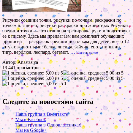
Рисунки соедини точки, рисунки по точкам, раскраски по
точкам для детей, рисунки раскраски про животных Рисунки
соедини точки — это отличная тренировка руки и подготовка
ее к письму. Здесь мы предлагаем вам комплект обучающих
прописей — раскрасок соедини по точкам для детей, всего 12
штук с животными: белка, лисица, зайчик, енот, пингвин,
тигр, верблюд, леопард, бегемот,
…
Читать далее
Автор: Anastasiya
19 441 просмотров
1
Следите за новостями сайта
Наша группа в Вконтакте
Мы в Facebook
Наша группа в Одноклассниках
Мы на Google+