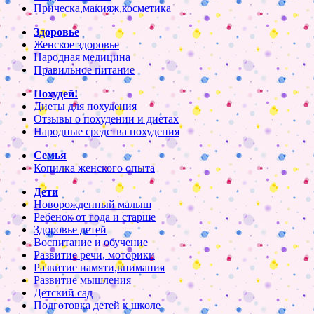
Прическа,макияж,косметика
Здоровье
Женское здоровье
Народная медицина
Правильное питание
Похудей!
Диеты для похудения
Отзывы о похудении и диетах
Народные средства похудения
Семья
Копилка женского опыта
Дети
Новорожденный малыш
Ребенок от года и старше
Здоровье детей
Воспитание и обучение
Развитие речи, моторики
Развитие памяти,внимания
Развитие мышления
Детский сад
Подготовка детей к школе