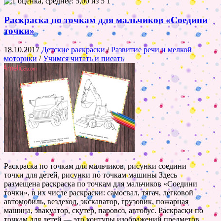
1
Раскраска по точкам для мальчиков «Соедини
точки»
18.10.2017
Детские раскраски
/
Развитие речи и мелкой
моторики
/
Учимся читать и писать
Раскраска по точкам для мальчиков, рисунки соедини
точки для детей, рисунки по точкам машины Здесь
размещена раскраска по точкам для мальчиков «Соедини
точки», в их числе раскраски: самосвал, тягач, легковой
автомобиль, вездеход, экскаватор, грузовик, пожарная
машина, эвакуатор, скутер, паровоз, автобус. Раскраски по
точкам для детей — это контуры изображений предметов,