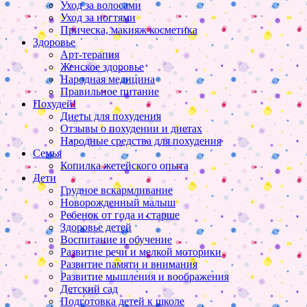
Уход за волосами
Уход за ногтями
Прическа, макияж косметика
Здоровье
Арт-терапия
Женское здоровье
Народная медицина
Правильное питание
Похудей!
Диеты для похудения
Отзывы о похудении и диетах
Народные средства для похудения
Семья
Копилка жетейского опыта
Дети
Грудное вскармливание
Новорожденный малыш
Ребенок от года и старше
Здоровье детей
Воспитание и обучение
Развитие речи и мелкой моторики
Развитие памяти и внимания
Развитие мышления и воображения
Детский сад
Подготовка детей к школе