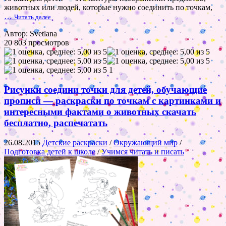
животных или людей, которые нужно соединить по точкам,
…
Читать далее
Автор: Svetlana
20 803 просмотров
1
Рисунки соедини точки для детей, обучающие
прописи — раскраски по точкам с картинками и
интересными фактами о животных скачать
бесплатно, распечатать
26.08.2015
Детские раскраски
/
Окружающий мир
/
Подготовка детей к школе
/
Учимся читать и писать