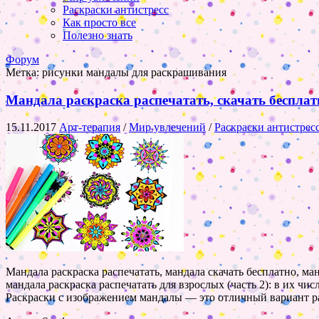
Раскраски антистресс
Как просто все
Полезно знать
Форум
Метка:
рисунки мандалы для раскрашивания
Мандала раскраска распечатать, скачать бесплат
15.11.2017
Арт-терапия
/
Мир увлечений
/
Раскраски антистрес
Мандала раскраска распечатать, мандала скачать бесплатно, ма
мандала раскраска распечатать для взрослых (часть 2): в их ч
Раскраски с изображением мандалы — это отличный вариант ра