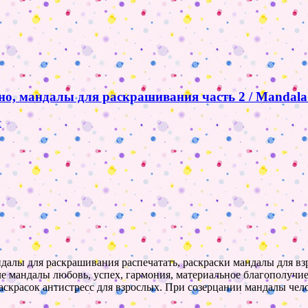
но, мандалы для раскрашивания часть 2 / Mandala
с
ндалы для раскрашивания распечатать, раскраски мандалы для взр
исле мандалы любовь, успех, гармония, материальное благополуч
скрасок антистресс для взрослых. При созерцании мандалы чел