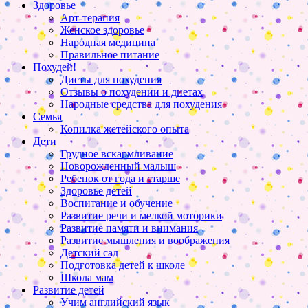
Здоровье
Арт-терапия
Женское здоровье
Народная медицина
Правильное питание
Похудей!
Диеты для похудения
Отзывы о похудении и диетах
Народные средства для похудения
Семья
Копилка жетейского опыта
Дети
Грудное вскармливание
Новорожденный малыш
Ребенок от года и старше
Здоровье детей
Воспитание и обучение
Развитие речи и мелкой моторики
Развитие памяти и внимания
Развитие мышления и воображения
Детский сад
Подготовка детей к школе
Школа мам
Развитие детей
Учим английский язык