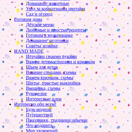
Домашние животные
Уход за комнатными цветами
Сад и огород
Готовим дома
Детское меню
Любимые и простые рецепты
Готовим в мультиварке
Домашние заготовки
Советы хозяйке
HAND MADE
Игрушки своими руками
Вяжем детям, спицами и крючком
Шьем для деток
Вязание спицами, схемы
Вяжем крючком, схемы
Шитье, простые выкройки
Вышивка, схемы
Рукоделие
Интересные идеи
Интересно обо всем!
Будь модной
Путешествуй
Праздники, традиции, обычаи
Что подарить
Мир увлечений