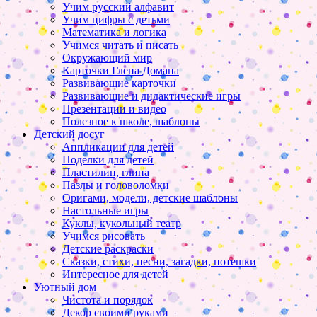
Учим русский алфавит
Учим цифры с детьми
Математика и логика
Учимся читать и писать
Окружающий мир
Карточки Глена Домана
Развивающие карточки
Развивающие и дидактические игры
Презентации и видео
Полезное к школе, шаблоны
Детский досуг
Аппликации для детей
Поделки для детей
Пластилин, глина
Пазлы и головоломки
Оригами, модели, детские шаблоны
Настольные игры
Куклы, кукольный театр
Учимся рисовать
Детские раскраски
Сказки, стихи, песни, загадки, потешки
Интересное для детей
Уютный дом
Чистота и порядок
Декор своими руками