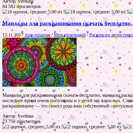
Автор: Svetlana
94 582 просмотров
Мандалы для раскрашивания скачать бесплатно, р
15.11.2017
Арт-терапия
/
Мир увлечений
/
Раскраски антистрес
Мандалы для раскрашивания скачать бесплатно, мандалы раскра
последнее время очень популярны и у детей и у взрослых. Слов
раскрашивание — это своего рода ваш собственный «ритуальн
Автор: Svetlana
73 756 просмотров