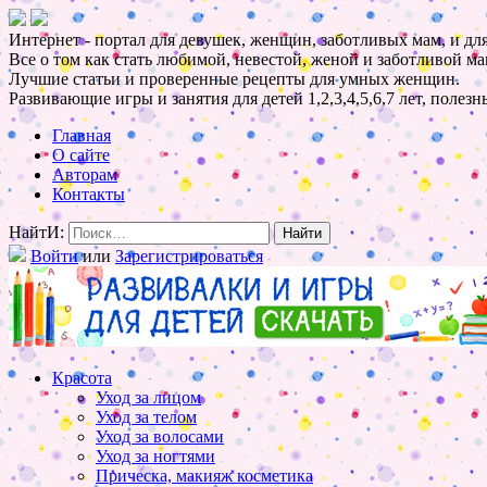
Интернет - портал для девушек, женщин, заботливых мам, и для
Все о том как стать любимой, невестой, женой и заботливой ма
Лучшие статьи и проверенные рецепты для умных женщин.
Развивающие игры и занятия для детей 1,2,3,4,5,6,7 лет, полез
Главная
О сайте
Авторам
Контакты
НайтИ:
Войти
или
Зарегистрироваться
Красота
Уход за лицом
Уход за телом
Уход за волосами
Уход за ногтями
Прическа, макияж косметика